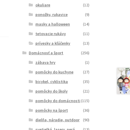
okuliare
(12)
ponožky, rukavice
(9)
masky a halloween
(14)
tetovacie rukávy
(11)
prívesky a kľúčenky
(13)
Domácnosť a šport
(256)
zábava hry
(1)
pomôcky do kuchyne
(27)
bicykel, cyklistika
(35)
pomôcky do školy
(21)
pomôcky do domácnosti
(115)
pomôcky na šport
(36)
dielňa, náradie, outdoor
(90)
svetielká, lasery, perá
(13)