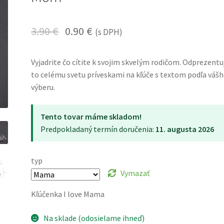
3.90
€
0.90
€
(s DPH)
Vyjadrite čo cítite k svojim skvelým rodičom. Odprezentu
to celému svetu príveskami na kľúče s textom podľa váš
výberu.
Tento tovar máme skladom!
Predpokladaný termín doručenia:
11. augusta 2026
typ
Vymazať
Kľúčenka I love Mama
Na sklade (odosielame ihneď)