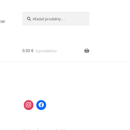
Hľadať:
Vyhľadávanie
0€!
0.00
€
0 produktov