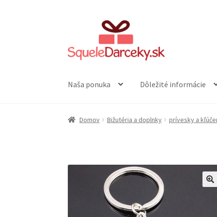
Preskočiť
Preskočiť
na
na
navigáciu
obsah
Naša ponuka
Dôležité informácie
Domov
Bižutéria a doplnky
prívesky a kľúč