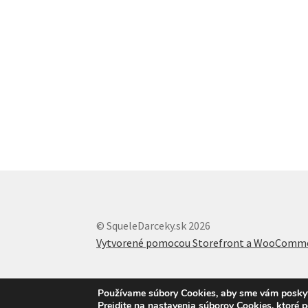
© SqueleDarceky.sk 2026
Vytvorené pomocou Storefront a WooComm
Používame súbory Cookies, aby sme vám poskytli
Prejdite na nastavenia súborov Cookies, ktoré 