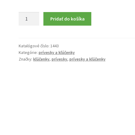
množstvo
Pridať do košíka
Kľúčenka
I
love
Mama
Katalógové číslo:
1443
Kategórie:
prívesky a kľúčenky
Papa
Značky:
kľúčenky
,
prívesky
,
prívesky a kľúčenky
Dad
Mom