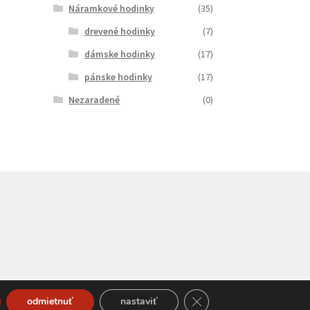
Náramkové hodinky
(35)
drevené hodinky
(7)
dámske hodinky
(17)
pánske hodinky
(17)
Nezaradené
(0)
Close GDPR Cookie Bann
odmietnuť
nastaviť