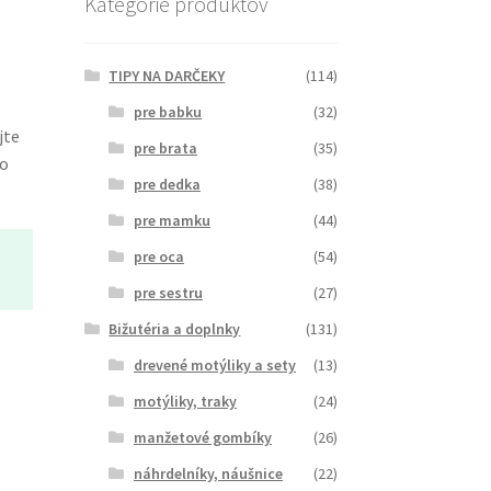
Kategórie produktov
TIPY NA DARČEKY
(114)
pre babku
(32)
jte
pre brata
(35)
ho
pre dedka
(38)
pre mamku
(44)
pre oca
(54)
pre sestru
(27)
Bižutéria a doplnky
(131)
drevené motýliky a sety
(13)
motýliky, traky
(24)
manžetové gombíky
(26)
náhrdelníky, náušnice
(22)