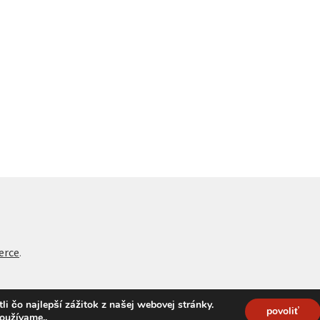
erce
.
 čo najlepší zážitok z našej webovej stránky.
povoliť
používame.
.