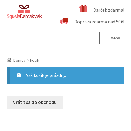
Preskočiť
Preskočiť
Darček zdarma!
na
na
Doprava zdarma nad 50€!
navigáciu
obsah
Menu
Rozbali
Naša ponuka
podrad
Domov
košík
menu
Rozbali
Dôležité informácie
podrad
Váš košík je prázdny.
menu
Obchodné podmienky
Kontakt
Vrátiť sa do obchodu