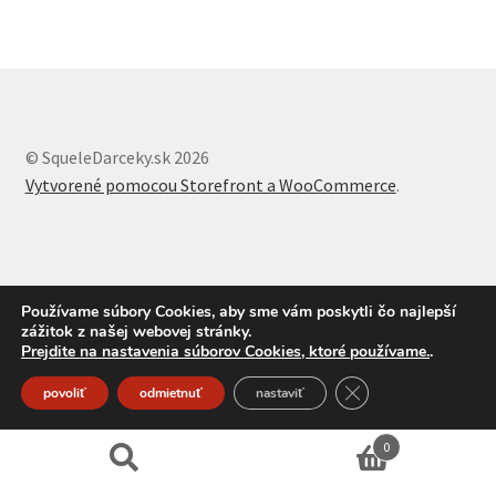
© SqueleDarceky.sk 2026
Vytvorené pomocou Storefront a WooCommerce
.
Používame súbory Cookies, aby sme vám poskytli čo najlepší
zážitok z našej webovej stránky.
Prejdite na nastavenia súborov Cookies, ktoré používame.
.
Close GDPR Cookie
povoliť
odmietnuť
nastaviť
0
Hľadať:
Vyhľadávanie