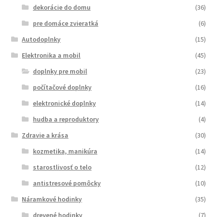
dekorácie do domu
(36)
pre domáce zvieratká
(6)
Autodoplnky
(15)
Elektronika a mobil
(45)
doplnky pre mobil
(23)
počítačové doplnky
(16)
elektronické doplnky
(14)
hudba a reproduktory
(4)
Zdravie a krása
(30)
kozmetika, manikúra
(14)
starostlivosť o telo
(12)
antistresové pomôcky
(10)
Náramkové hodinky
(35)
drevené hodinky
(7)