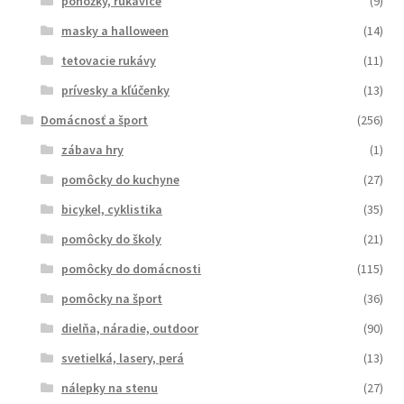
ponožky, rukavice
(9)
masky a halloween
(14)
tetovacie rukávy
(11)
prívesky a kľúčenky
(13)
Domácnosť a šport
(256)
zábava hry
(1)
pomôcky do kuchyne
(27)
bicykel, cyklistika
(35)
pomôcky do školy
(21)
pomôcky do domácnosti
(115)
pomôcky na šport
(36)
dielňa, náradie, outdoor
(90)
svetielká, lasery, perá
(13)
nálepky na stenu
(27)