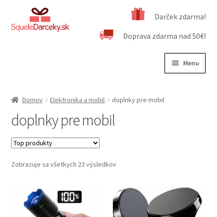
Preskočiť
Preskočiť
Darček zdarma!
na
na
Doprava zdarma nad 50€!
navigáciu
obsah
Menu
Rozbali
Naša ponuka
podrad
Domov
Elektronika a mobil
doplnky pre mobil
menu
Rozbali
Bižutéria a doplnky
doplnky pre mobil
podrad
menu
Rozbali
Domácnosť a šport
podrad
menu
Autodoplnky
Zobrazuje sa všetkych 23 výsledkov
Rozbali
Elektronika a mobil
podrad
menu
doplnky pre mobil