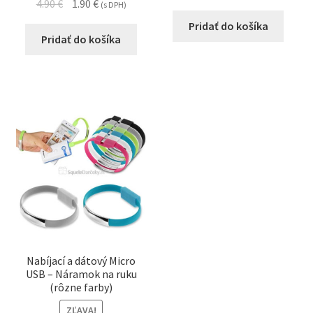
4.90
€
1.90
€
(s DPH)
Pridať do košíka
Pridať do košíka
Nabíjací a dátový Micro
USB – Náramok na ruku
(rôzne farby)
ZĽAVA!