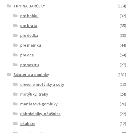
TIPY NA DARČEKY
(114)
pre babku
(32)
pre brata
(35)
pre dedka
(38)
pre mamku
(44)
pre oca
(54)
pre sestru
(27)
Bižutéria a doplnky
(131)
drevené motýliky a sety
(13)
motýliky, traky
(24)
manžetové gombíky
(26)
náhrdelníky, náušnice
(22)
okuliare
(12)