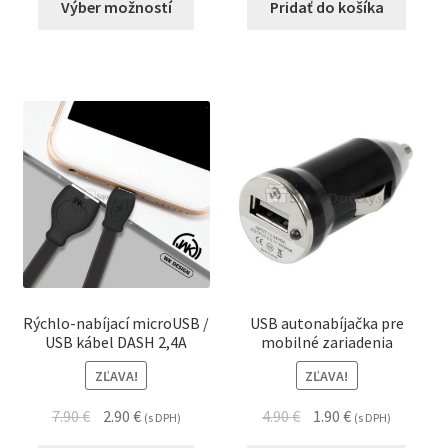
Výber možností
Pridať do košíka
Rýchlo-nabíjací microUSB /
USB autonabíjačka pre
USB kábel DASH 2,4A
mobilné zariadenia
ZĽAVA!
ZĽAVA!
7.90
€
2.90
€
4.90
€
1.90
€
(s DPH)
(s DPH)