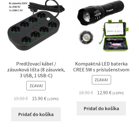
Predlžovací kábel /
Kompaktná LED baterka
zásuvková lišta (8 zásuviek,
CREE 5W s príslušenstvom
3 USB, 1 USB-C)
ZĽAVA!
ZĽAVA!
18.90
€
12.90
€
(s DPH)
19.90
€
15.90
€
(s DPH)
Pridať do košíka
Pridať do košíka