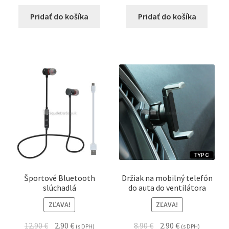
Pridať do košíka
Pridať do košíka
Športové Bluetooth
Držiak na mobilný telefón
slúchadlá
do auta do ventilátora
ZĽAVA!
ZĽAVA!
12.90
€
2.90
€
8.90
€
2.90
€
(s DPH)
(s DPH)