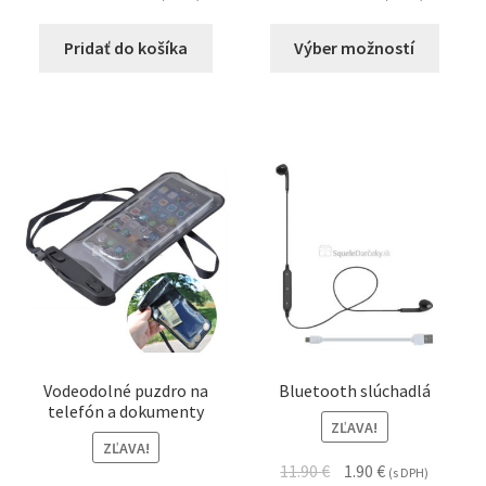
Pridať do košíka
Výber možností
Vodeodolné puzdro na
Bluetooth slúchadlá
telefón a dokumenty
ZĽAVA!
ZĽAVA!
11.90
€
1.90
€
(s DPH)