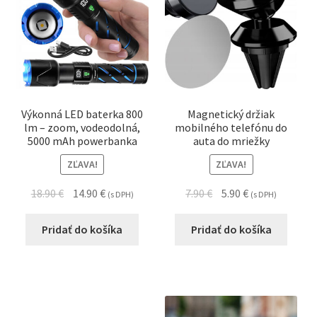
počítačové doplnky
elektronické doplnky
hudba a reproduktory
Výkonná LED baterka 800
Magnetický držiak
lm – zoom, vodeodolná,
mobilného telefónu do
5000 mAh powerbanka
auta do mriežky
Rozbali
Zdravie a krása
podrad
ZĽAVA!
ZĽAVA!
menu
Rozbali
Náramkové hodinky
18.90
€
14.90
€
7.90
€
5.90
€
(s DPH)
(s DPH)
podrad
menu
Rozbali
Dôležité informácie
Pridať do košíka
Pridať do košíka
podrad
menu
Obchodné podmienky
Kontakt