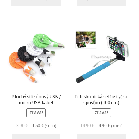
Plochý silikónový USB /
Teleskopická selfie tyč so
micro USB kábel
spúšťou (100 cm)
ZĽAVA!
ZĽAVA!
3.90
€
1.50
€
14.90
€
4.90
€
(s DPH)
(s DPH)