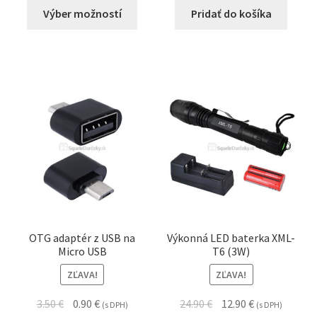
Výber možností
Pridať do košíka
OTG adaptér z USB na
Výkonná LED baterka XML-
Micro USB
T6 (3W)
ZĽAVA!
ZĽAVA!
3.50
€
0.90
€
24.90
€
12.90
€
(s DPH)
(s DPH)