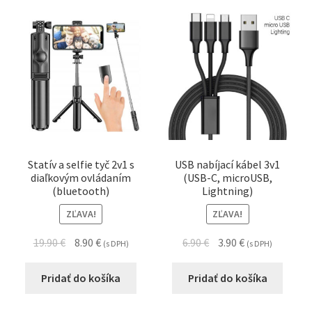
Statív a selfie tyč 2v1 s
USB nabíjací kábel 3v1
diaľkovým ovládaním
(USB-C, microUSB,
(bluetooth)
Lightning)
ZĽAVA!
ZĽAVA!
19.90
€
8.90
€
6.90
€
3.90
€
(s DPH)
(s DPH)
Pridať do košíka
Pridať do košíka