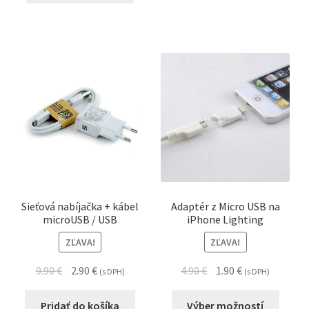
Sieťová nabíjačka + kábel
Adaptér z Micro USB na
microUSB / USB
iPhone Lighting
ZĽAVA!
ZĽAVA!
9.90
€
2.90
€
4.90
€
1.90
€
(s DPH)
(s DPH)
Pridať do košíka
Výber možností