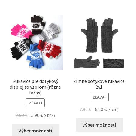
Rukavice pre dotykový
Zimné dotykové rukavice
displej so vzorom (rôzne
2v1
farby)
ZĽAVA!
ZĽAVA!
7.90
€
5.90
€
(s DPH)
7.90
€
5.90
€
(s DPH)
Výber možností
Výber možností