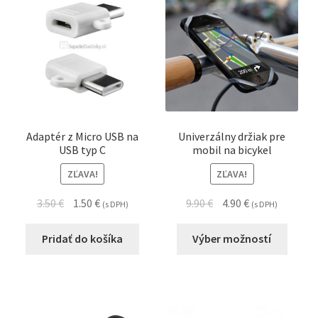
Adaptér z Micro USB na
Univerzálny držiak pre
USB typ C
mobil na bicykel
ZĽAVA!
ZĽAVA!
3.50
€
1.50
€
9.90
€
4.90
€
(s DPH)
(s DPH)
Pridať do košíka
Výber možností