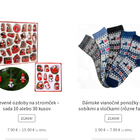
evené ozdoby na stromček –
Dámske vianočné ponožky 
sada 10 alebo 30 kusov
sobíkmi a vločkami (rôzne fa
ZĽAVA!
ZĽAVA!
7.90
€
–
15.90
€
1.90
€
–
7.90
€
(s DPH)
(s DPH)