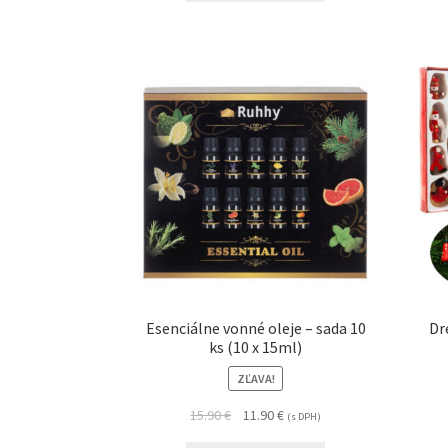
Esenciálne vonné oleje – sada 10
Dr
ks (10 x 15ml)
ZĽAVA!
15.90
€
11.90
€
(s DPH)