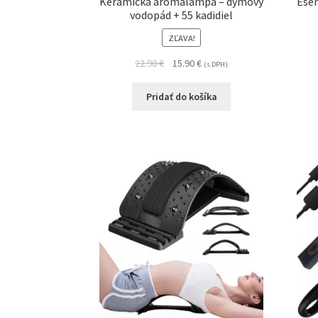
Keramická aromalampa – dymový
Esen
vodopád + 55 kadidiel
ZĽAVA!
22.90
€
15.90
€
(s DPH)
Pridať do košíka