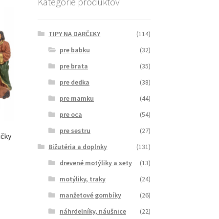
Kategórie produktov
TIPY NA DARČEKY
(114)
pre babku
(32)
pre brata
(35)
pre dedka
(38)
pre mamku
(44)
pre oca
(54)
pre sestru
(27)
ičky
Bižutéria a doplnky
(131)
drevené motýliky a sety
(13)
motýliky, traky
(24)
manžetové gombíky
(26)
náhrdelníky, náušnice
(22)