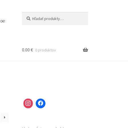
Hľadať:
Vyhľadávanie
0€!
0.00
€
0 produktov