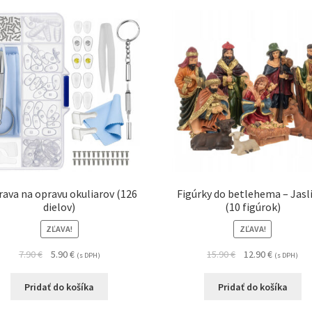
rava na opravu okuliarov (126
Figúrky do betlehema – Jasl
dielov)
(10 figúrok)
ZĽAVA!
ZĽAVA!
7.90
€
5.90
€
15.90
€
12.90
€
(s DPH)
(s DPH)
Pridať do košíka
Pridať do košíka