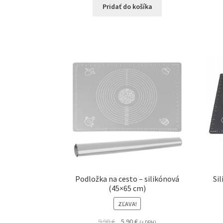
Pridať do košíka
Podložka na cesto – silikónová
Si
(45×65 cm)
ZĽAVA!
9.90
€
5.90
€
(s DPH)