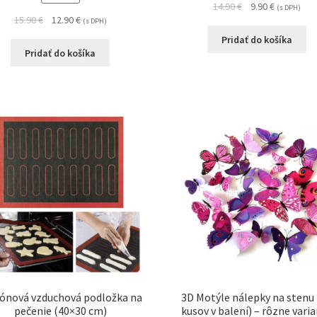
14.90
€
9.90
€
(s DPH)
15.90
€
12.90
€
(s DPH)
Pridať do košíka
Pridať do košíka
kónová vzduchová podložka na
3D Motýle nálepky na stenu 
pečenie (40×30 cm)
kusov v balení) – rôzne vari