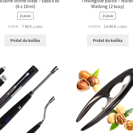
ciálne vonné oleje – sada 6 ks
Trekingové palice – Nordi
(6 x 10ml)
Walking (2 kusy)
ZĽAVA!
ZĽAVA!
9.90
€
7.90
€
19.90
€
14.90
€
(s DPH)
(s DPH)
Pridať do košíka
Pridať do košíka