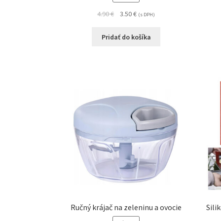
4.90
€
3.50
€
(s DPH)
Pridať do košíka
Ručný krájač na zeleninu a ovocie
Sili