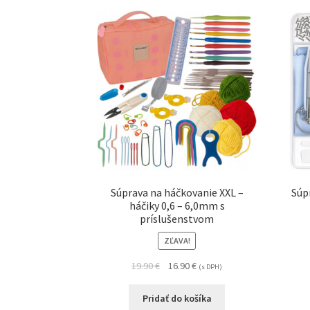
Súprava na háčkovanie XXL –
Súp
háčiky 0,6 – 6,0mm s
príslušenstvom
ZĽAVA!
19.90
€
16.90
€
(s DPH)
Pridať do košíka