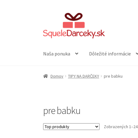
Preskočiť
Preskočiť
na
na
navigáciu
obsah
Naša ponuka
Dôležité informácie
Domov
TIPY NA DARČEKY
pre babku
pre babku
Zobrazených 1–24 