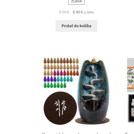
ZĽAVA!
8.90
€
6.90
€
(s DPH)
Pridať do košíka