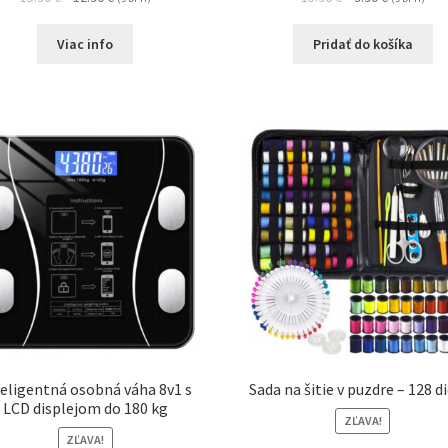
Viac info
Pridať do košíka
eligentná osobná váha 8v1 s
Sada na šitie v puzdre – 128 d
LCD displejom do 180 kg
ZĽAVA!
ZĽAVA!