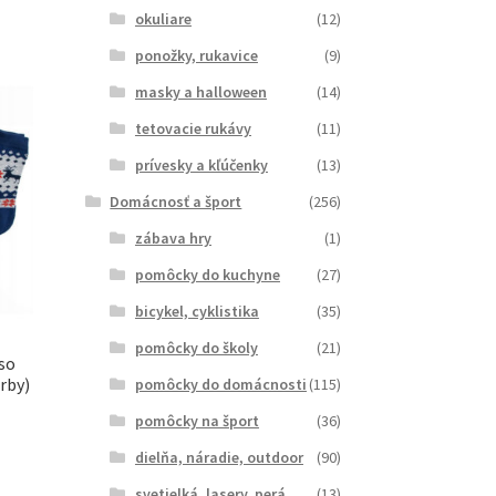
okuliare
(12)
ponožky, rukavice
(9)
masky a halloween
(14)
tetovacie rukávy
(11)
prívesky a kľúčenky
(13)
Domácnosť a šport
(256)
zábava hry
(1)
pomôcky do kuchyne
(27)
bicykel, cyklistika
(35)
pomôcky do školy
(21)
so
rby)
pomôcky do domácnosti
(115)
pomôcky na šport
(36)
dielňa, náradie, outdoor
(90)
svetielká, lasery, perá
(13)