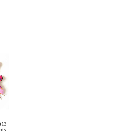
(12
anty