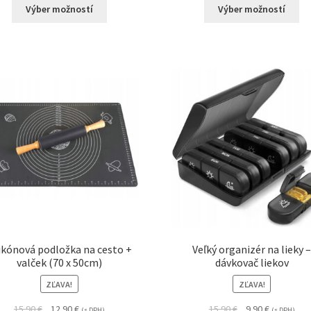
Výber možností
Výber možností
likónová podložka na cesto +
Veľký organizér na lieky 
valček (70 x 50cm)
dávkovač liekov
ZĽAVA!
ZĽAVA!
15.90
€
12.90
€
15.90
€
9.90
€
(s DPH)
(s DPH)