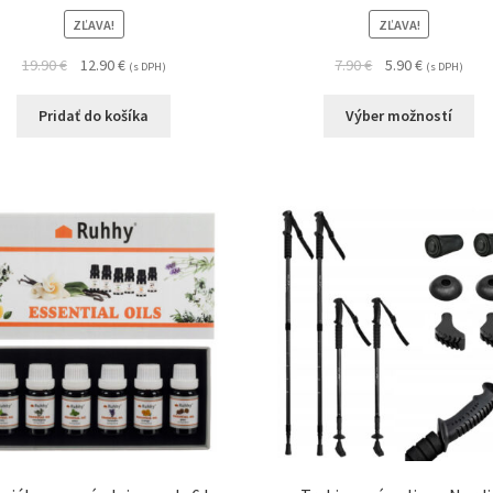
ZĽAVA!
ZĽAVA!
19.90
€
12.90
€
7.90
€
5.90
€
(s DPH)
(s DPH)
Pridať do košíka
Výber možností