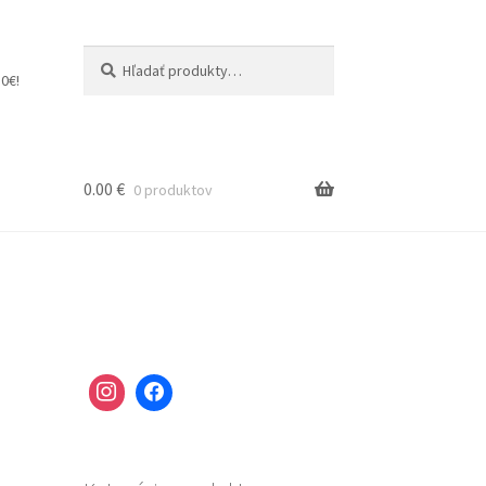
Hľadať:
Vyhľadávanie
0€!
0.00
€
0 produktov