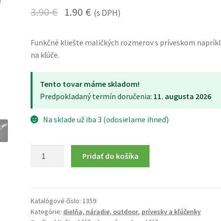
3.90
€
1.90
€
(s DPH)
Funkčné kliešte maličkých rozmerov s príveskom naprík
na kľúče.
Tento tovar máme skladom!
Predpokladaný termín doručenia:
11. augusta 2026
Na sklade už iba 3 (odosielame ihneď)
množstvo
Pridať do košíka
Kliešte
-
kľúčenka
Katalógové číslo:
1359
Kategórie:
dielňa, náradie, outdoor
,
prívesky a kľúčenky