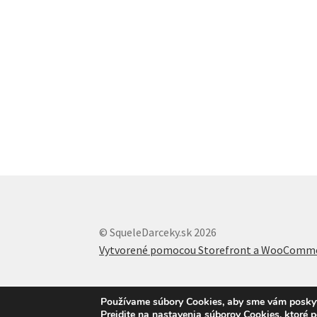
© SqueleDarceky.sk 2026
Vytvorené pomocou Storefront a WooComm
Používame súbory Cookies, aby sme vám poskytli
Prejdite na nastavenia súborov Cookies, ktoré 