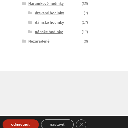
Náramkové hodinky
(35)
drevené hodinky
(7)
dámske hodinky
(17)
pánske hodinky
(17)
Nezaradené
(0)
Close GDPR Cookie Bann
odmietnuť
nastaviť