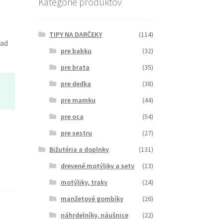
Kategórie produktov
TIPY NA DARČEKY
(114)
lad
pre babku
(32)
pre brata
(35)
pre dedka
(38)
pre mamku
(44)
pre oca
(54)
pre sestru
(27)
Bižutéria a doplnky
(131)
drevené motýliky a sety
(13)
motýliky, traky
(24)
manžetové gombíky
(26)
náhrdelníky, náušnice
(22)