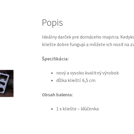
Popis
Ideálny darček pre domáceho majstra. Kedyko
kliešte dobre fungujú a môžete ich nosiť na zv
Špecifikácia:
nový a vysoko kvalitný výrobok
dĺžka klieští: 6,5 cm
Obsah balenia:
1 x kliešte – kľúčenka