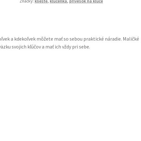
Značky:
kliešte
,
kľúčenka
,
prívesok na kľúče
ľvek a kdekoľvek môžete mať so sebou praktické náradie. Maličké
äzku svojich kľúčov a mať ich vždy pri sebe.