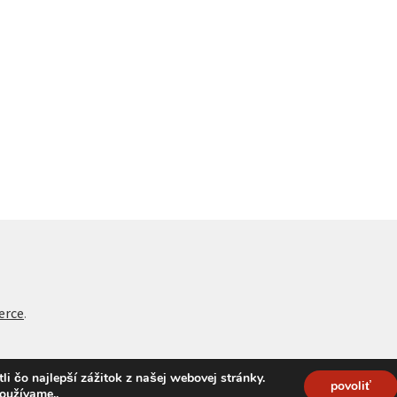
erce
.
 čo najlepší zážitok z našej webovej stránky.
povoliť
používame.
.