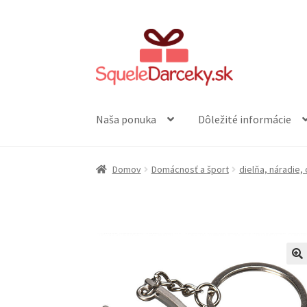
Preskočiť
Preskočiť
na
na
navigáciu
obsah
Naša ponuka
Dôležité informácie
Domov
Domácnosť a šport
dielňa, náradie,