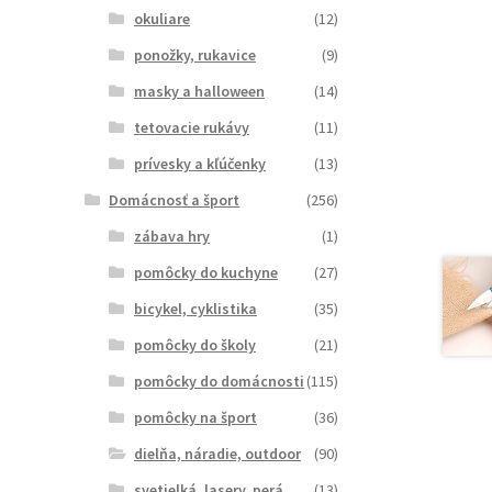
okuliare
(12)
ponožky, rukavice
(9)
masky a halloween
(14)
tetovacie rukávy
(11)
prívesky a kľúčenky
(13)
Domácnosť a šport
(256)
zábava hry
(1)
pomôcky do kuchyne
(27)
bicykel, cyklistika
(35)
pomôcky do školy
(21)
pomôcky do domácnosti
(115)
pomôcky na šport
(36)
dielňa, náradie, outdoor
(90)
svetielká, lasery, perá
(13)