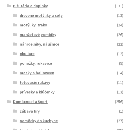
Bižutéria a doplnky
(131)
drevené motýliky a sety
(13)
motýliky, traky
(24)
manžetové gombíky
(26)
náhrdelníky, náušnice
(22)
okuliare
(12)
ponožky, rukavice
(9)
masky a halloween
(14)
tetovacie rukávy
(11)
prívesky a kľúčenky
(13)
Domácnosť a šport
(256)
zábava hry
(1)
pomôcky do kuchyne
(27)