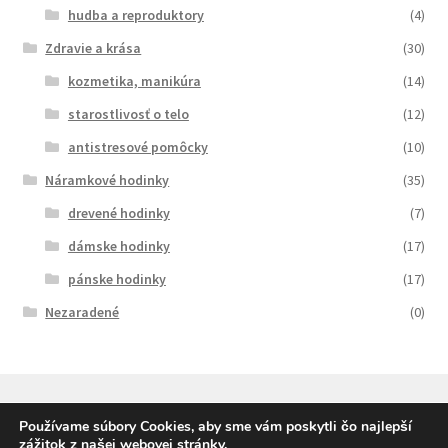
hudba a reproduktory
(4)
Zdravie a krása
(30)
kozmetika, manikúra
(14)
starostlivosť o telo
(12)
antistresové pomôcky
(10)
Náramkové hodinky
(35)
drevené hodinky
(7)
dámske hodinky
(17)
pánske hodinky
(17)
Nezaradené
(0)
Používame súbory Cookies, aby sme vám poskytli čo najlepší
zážitok z našej webovej stránky.