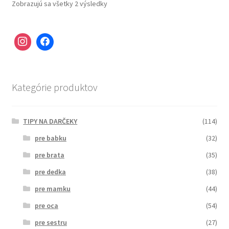
Zobrazujú sa všetky 2 výsledky
Kategórie produktov
TIPY NA DARČEKY
(114)
pre babku
(32)
pre brata
(35)
pre dedka
(38)
pre mamku
(44)
pre oca
(54)
pre sestru
(27)