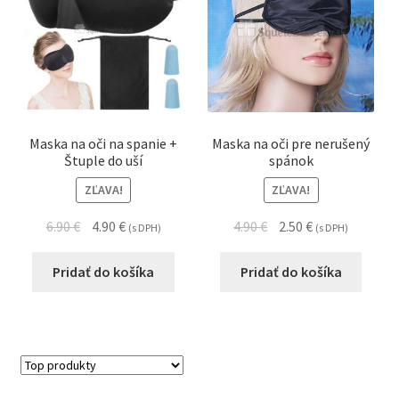
Maska na oči na spanie +
Maska na oči pre nerušený
Štuple do uší
spánok
ZĽAVA!
ZĽAVA!
6.90
€
4.90
€
4.90
€
2.50
€
(s DPH)
(s DPH)
Pridať do košíka
Pridať do košíka