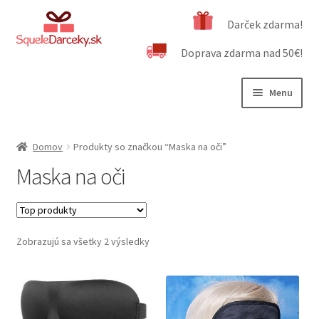
Preskočiť
Preskočiť
Darček zdarma!
na
na
Doprava zdarma nad 50€!
navigáciu
obsah
Menu
Rozbali
Naša ponuka
podrad
Domov
Produkty so značkou “Maska na oči”
menu
Rozbali
Dôležité informácie
Maska na oči
podrad
menu
Obchodné podmienky
Kontakt
Zobrazujú sa všetky 2 výsledky