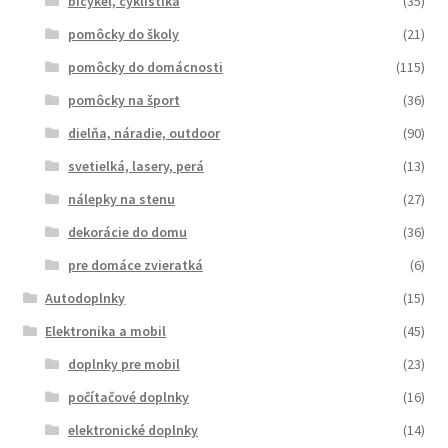
bicykel, cyklistika
(35)
pomôcky do školy
(21)
pomôcky do domácnosti
(115)
pomôcky na šport
(36)
dielňa, náradie, outdoor
(90)
svetielká, lasery, perá
(13)
nálepky na stenu
(27)
dekorácie do domu
(36)
pre domáce zvieratká
(6)
Autodoplnky
(15)
Elektronika a mobil
(45)
doplnky pre mobil
(23)
počítačové doplnky
(16)
elektronické doplnky
(14)