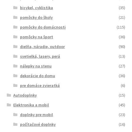
bicykel, cyklistika
(35)
pomôcky do školy
(21)
pomôcky do domácnosti
(115)
pomôcky na šport
(36)
dielňa, náradie, outdoor
(90)
svetielká, lasery, perá
(13)
nálepky na stenu
(27)
dekorácie do domu
(36)
pre domáce zvieratká
(6)
Autodoplnky
(15)
Elektronika a mobil
(45)
doplnky pre mobil
(23)
počítačové doplnky
(16)