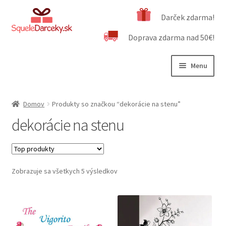
Preskočiť
Preskočiť
Darček zdarma!
na
na
Doprava zdarma nad 50€!
navigáciu
obsah
Menu
Rozbali
Naša ponuka
podrad
Domov
Produkty so značkou “dekorácie na stenu”
menu
Rozbali
Dôležité informácie
dekorácie na stenu
podrad
menu
Obchodné podmienky
Kontakt
Zobrazuje sa všetkych 5 výsledkov