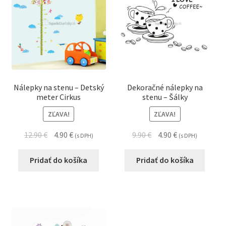
Nálepky na stenu – Detský
Dekoračné nálepky na
meter Cirkus
stenu – Šálky
ZĽAVA!
ZĽAVA!
12.90
€
4.90
€
9.90
€
4.90
€
(s DPH)
(s DPH)
Pridať do košíka
Pridať do košíka