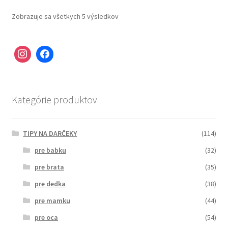
Zobrazuje sa všetkych 5 výsledkov
Kategórie produktov
TIPY NA DARČEKY
(114)
pre babku
(32)
pre brata
(35)
pre dedka
(38)
pre mamku
(44)
pre oca
(54)