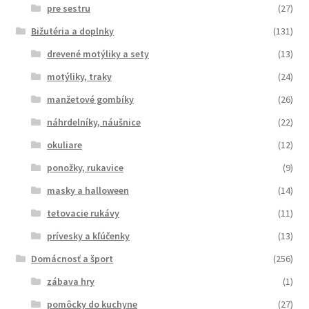
pre sestru
(27)
Bižutéria a doplnky
(131)
drevené motýliky a sety
(13)
motýliky, traky
(24)
manžetové gombíky
(26)
náhrdelníky, náušnice
(22)
okuliare
(12)
ponožky, rukavice
(9)
masky a halloween
(14)
tetovacie rukávy
(11)
prívesky a kľúčenky
(13)
Domácnosť a šport
(256)
zábava hry
(1)
pomôcky do kuchyne
(27)