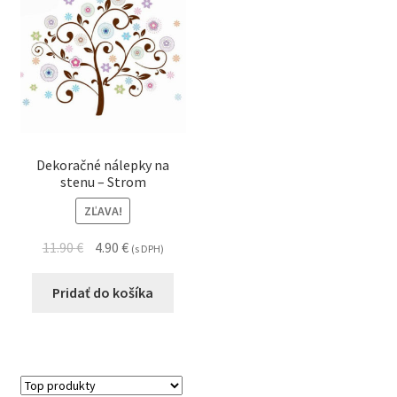
Dekoračné nálepky na
stenu – Strom
ZĽAVA!
11.90
€
4.90
€
(s DPH)
Pridať do košíka