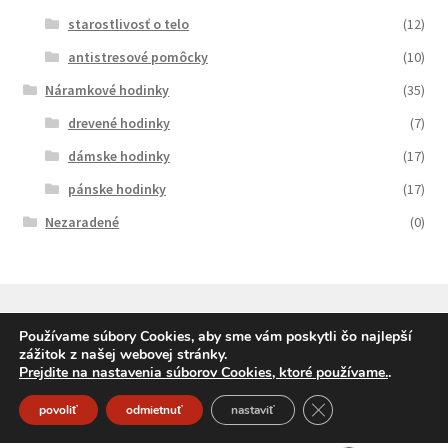
starostlivosť o telo
(12)
antistresové pomôcky
(10)
Náramkové hodinky
(35)
drevené hodinky
(7)
dámske hodinky
(17)
pánske hodinky
(17)
Nezaradené
(0)
Používame súbory Cookies, aby sme vám poskytli čo najlepší
zážitok z našej webovej stránky.
© SqueleDarceky.sk 2026
Prejdite na nastavenia súborov Cookies, ktoré používame.
.
Vytvorené pomocou Storefront a WooCommerce
.
Close GDPR Cookie
povoliť
odmietnuť
nastaviť