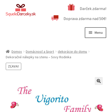
Preskočiť
Preskočiť
Darček zdarma!
na
na
Doprava zdarma nad 50€!
navigáciu
obsah
Menu
Rozbali
Naša ponuka
podrad
Domov
Domácnosť a šport
dekorácie do domu
menu
Rozbali
Dekoračné nálepky na stenu – Sovy Rodinka
Dôležité informácie
podrad
ZĽAVA!
menu
Obchodné podmienky
Kontakt