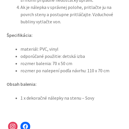
Ak je nálepka v správnej polohe, pritlačte ju na
povrch steny a postupne pritláčajte. Vzduchové
bubliny vytlačte von.
Špecifikácia:
materiál: PVC, vinyl
odporúčané použitie: detská izba
rozmer balenia: 70 x 50 cm
rozmer po nalepení podľa návrhu: 110 x 70 cm
Obsah balenia:
1 x dekoračné nálepky na stenu – Sovy