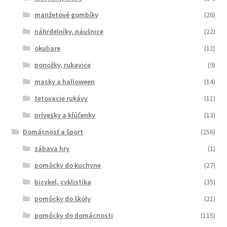
manžetové gombíky
(26)
náhrdelníky, náušnice
(22)
okuliare
(12)
ponožky, rukavice
(9)
masky a halloween
(14)
tetovacie rukávy
(11)
prívesky a kľúčenky
(13)
Domácnosť a šport
(256)
zábava hry
(1)
pomôcky do kuchyne
(27)
bicykel, cyklistika
(35)
pomôcky do školy
(21)
pomôcky do domácnosti
(115)