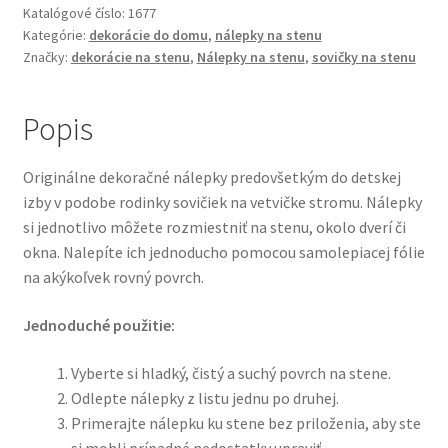
stenu
Katalógové číslo:
1677
Kategórie:
dekorácie do domu
,
nálepky na stenu
-
Značky:
dekorácie na stenu
,
Nálepky na stenu
,
sovičky na stenu
Sovy
Rodinka
Popis
Originálne dekoračné nálepky predovšetkým do detskej
izby v podobe rodinky sovičiek na vetvičke stromu. Nálepky
si jednotlivo môžete rozmiestniť na stenu, okolo dverí či
okna. Nalepíte ich jednoducho pomocou samolepiacej fólie
na akýkoľvek rovný povrch.
Jednoduché použitie:
Vyberte si hladký, čistý a suchý povrch na stene.
Odlepte nálepky z listu jednu po druhej.
Primerajte nálepku ku stene bez priloženia, aby ste
si mohli prípadné nedostatky upraviť.