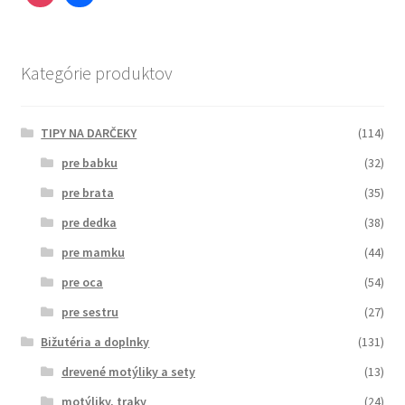
Kategórie produktov
TIPY NA DARČEKY
(114)
pre babku
(32)
pre brata
(35)
pre dedka
(38)
pre mamku
(44)
pre oca
(54)
pre sestru
(27)
Bižutéria a doplnky
(131)
drevené motýliky a sety
(13)
motýliky, traky
(24)