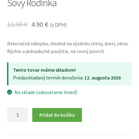
Sovy Rodinka
11.90
€
4.90
€
(s DPH)
Dekoračná nálepka, vhodná na výzdobu steny, dverí, okna.
Rýchle a jednoduché použitie, na rovný povrch.
Tento tovar máme skladom!
Predpokladaný termín doručenia:
12. augusta 2026
Na sklade (odosielame ihneď)
množstvo
Pridať do košíka
Dekoračné
nálepky
na