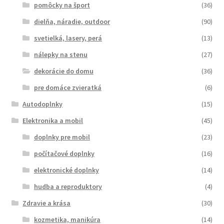
pomôcky na šport
(36)
dielňa, náradie, outdoor
(90)
svetielká, lasery, perá
(13)
nálepky na stenu
(27)
dekorácie do domu
(36)
pre domáce zvieratká
(6)
Autodoplnky
(15)
Elektronika a mobil
(45)
doplnky pre mobil
(23)
počítačové doplnky
(16)
elektronické doplnky
(14)
hudba a reproduktory
(4)
Zdravie a krása
(30)
kozmetika, manikúra
(14)