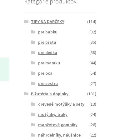
Kategórie produktov
TIPY NA DARČEKY
(114)
pre babku
(32)
pre brata
(35)
pre dedka
(38)
pre mamku
(44)
pre oca
(54)
pre sestru
(27)
Bižutéria a doplnky
(131)
drevené motýliky a sety
(13)
motýliky, traky
(24)
manžetové gombíky
(26)
náhrdelníky, náušnice
(22)