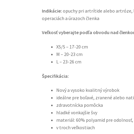
Indikácie:
opuchy pri artrítide alebo artróze, 
operaciách a úrazoch členka
Veľkosť vyberajte podľa obvodu nad členk
XS/S – 17-20 cm
M – 20-23 cm
L – 23-26 cm
Špecifikácia:
Nový a vysoko kvalitný výrobok
ideálne pre boľavé, zranené alebo nat
zdravotnícka pomôcka
hladké vonkajšie švy
materiál: 60% polyamid pre odolnosť,
v troch veľkostiach