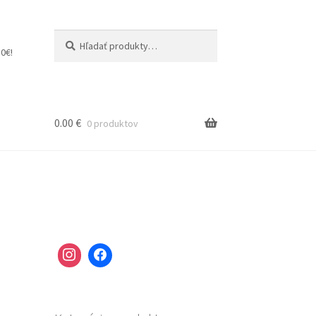
Hľadať:
Vyhľadávanie
0€!
0.00
€
0 produktov