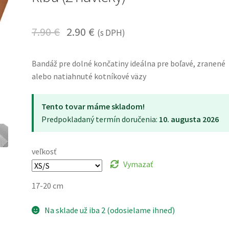
7.90
€
2.90
€
(s DPH)
Bandáž pre dolné končatiny ideálna pre boľavé, zranené
alebo natiahnuté kotníkové väzy
Tento tovar máme skladom!
Predpokladaný termín doručenia:
10. augusta 2026
veľkosť
Vymazať
17-20 cm
Na sklade už iba 2 (odosielame ihneď)