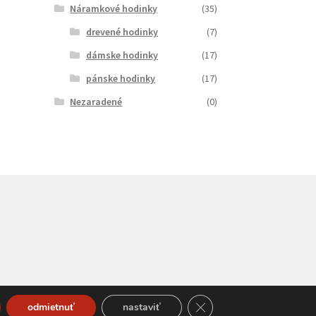
Náramkové hodinky
(35)
drevené hodinky
(7)
dámske hodinky
(17)
pánske hodinky
(17)
Nezaradené
(0)
Close GDPR Cookie Bann
odmietnuť
nastaviť