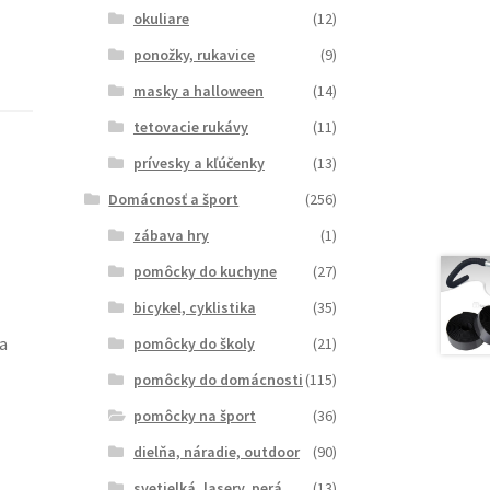
okuliare
(12)
ponožky, rukavice
(9)
masky a halloween
(14)
tetovacie rukávy
(11)
prívesky a kľúčenky
(13)
Domácnosť a šport
(256)
zábava hry
(1)
pomôcky do kuchyne
(27)
bicykel, cyklistika
(35)
a
pomôcky do školy
(21)
pomôcky do domácnosti
(115)
pomôcky na šport
(36)
dielňa, náradie, outdoor
(90)
svetielká, lasery, perá
(13)