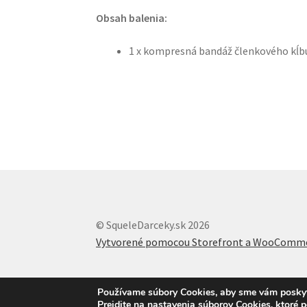
Obsah balenia:
1 x kompresná bandáž členkového kĺbu
© SqueleDarceky.sk 2026
Vytvorené pomocou Storefront a WooComm
Používame súbory Cookies, aby sme vám poskytli
Prejdite na nastavenia súborov Cookies, ktoré 