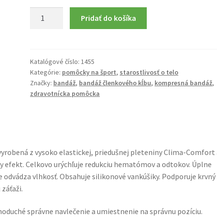
množstvo
Pridať do košíka
Kompresná
bandáž
členkového
kĺbu
Katalógové číslo:
1455
Kategórie:
pomôcky na šport
,
starostlivosť o telo
(2
Značky:
bandáž
,
bandáž členkového kĺbu
,
kompresná bandáž
,
návleky)
zdravotnícka pomôcka
robená z vysoko elastickej, priedušnej pleteniny Clima-Comfort 
y efekt. Celkovo urýchľuje redukciu hematómov a odtokov. Úplne
 odvádza vlhkosť. Obsahuje silikonové vankúšiky. Podporuje krvný
 záťaži.
dnoduché správne navlečenie a umiestnenie na správnu pozíciu.