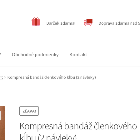
Darček zdarma!
Doprava zdarma nad 5
Obchodné podmienky
Kontakt
rt
Kompresná bandáž členkového kĺbu (2 návleky)
ZĽAVA!
Kompresná bandáž členkového
kĺbu (2 návleky)