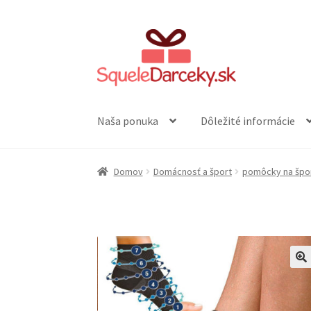
Preskočiť
Preskočiť
na
na
navigáciu
obsah
Naša ponuka
Dôležité informácie
Domov
Domácnosť a šport
pomôcky na špo