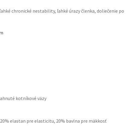
ľahké chronické nestability, ľahké úrazy členka, doliečenie po
om
iahnuté kotníkové väzy
 20% elastan pre elasticitu, 20% bavlna pre mäkkosť