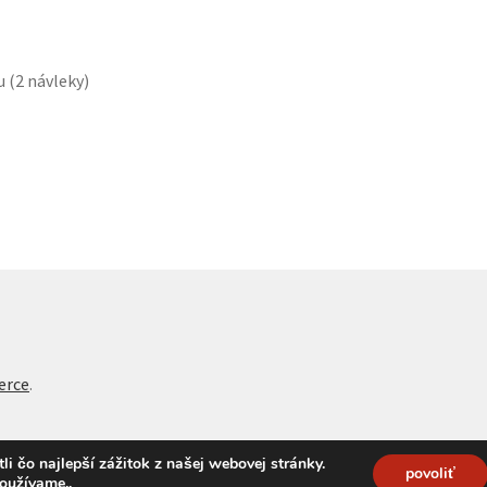
 (2 návleky)
erce
.
 čo najlepší zážitok z našej webovej stránky.
povoliť
používame.
.