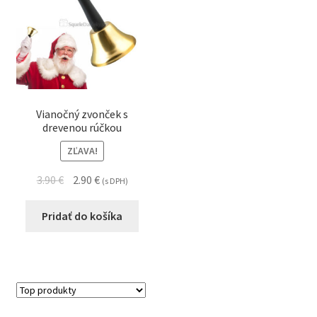
Vianočný zvonček s
drevenou rúčkou
ZĽAVA!
3.90
€
2.90
€
(s DPH)
Pridať do košíka