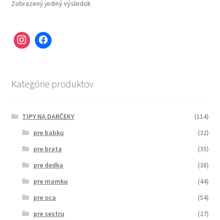
Zobrazený jediný výsledok
Kategórie produktov
TIPY NA DARČEKY
(114)
pre babku
(32)
pre brata
(35)
pre dedka
(38)
pre mamku
(44)
pre oca
(54)
pre sestru
(27)