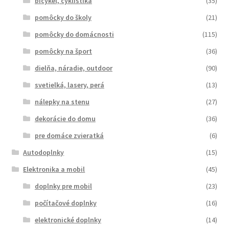
bicykel, cyklistika
(35)
pomôcky do školy
(21)
pomôcky do domácnosti
(115)
pomôcky na šport
(36)
dielňa, náradie, outdoor
(90)
svetielká, lasery, perá
(13)
nálepky na stenu
(27)
dekorácie do domu
(36)
pre domáce zvieratká
(6)
Autodoplnky
(15)
Elektronika a mobil
(45)
doplnky pre mobil
(23)
počítačové doplnky
(16)
elektronické doplnky
(14)