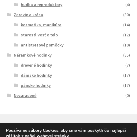
hudba a reproduktory
(4)
Zdravie a krása
(30)
kozmetika, manikúra
(14)
starostlivosť o telo
(12)
antistresové pomôcky
(10)
Náramkové hodinky
(35)
drevené hodinky
(7)
dámske hodinky
(17)
pánske hodinky
(17)
Nezaradené
(0)
Používame súbory Cookies, aby sme vám poskytli čo najlepší
zážitok z našej webovej stránky.