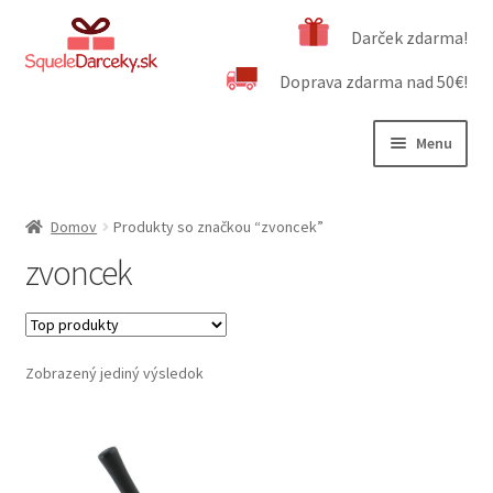
Preskočiť
Preskočiť
Darček zdarma!
na
na
Doprava zdarma nad 50€!
navigáciu
obsah
Menu
Rozbali
Naša ponuka
podrad
Domov
Produkty so značkou “zvoncek”
menu
Rozbali
Dôležité informácie
zvoncek
podrad
menu
Obchodné podmienky
Kontakt
Zobrazený jediný výsledok