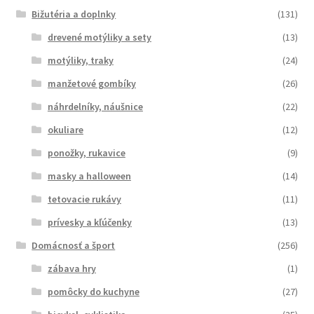
Bižutéria a doplnky
(131)
drevené motýliky a sety
(13)
motýliky, traky
(24)
manžetové gombíky
(26)
náhrdelníky, náušnice
(22)
okuliare
(12)
ponožky, rukavice
(9)
masky a halloween
(14)
tetovacie rukávy
(11)
prívesky a kľúčenky
(13)
Domácnosť a šport
(256)
zábava hry
(1)
pomôcky do kuchyne
(27)