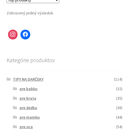
Zobrazený jediný výsledok
Kategórie produktov
TIPY NA DARČEKY
(114)
pre babku
(32)
pre brata
(35)
pre dedka
(38)
pre mamku
(44)
pre oca
(54)