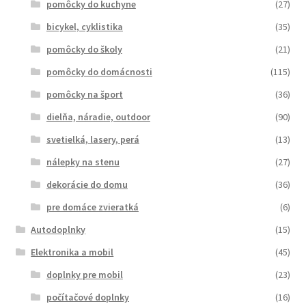
pomôcky do kuchyne
(27)
bicykel, cyklistika
(35)
pomôcky do školy
(21)
pomôcky do domácnosti
(115)
pomôcky na šport
(36)
dielňa, náradie, outdoor
(90)
svetielká, lasery, perá
(13)
nálepky na stenu
(27)
dekorácie do domu
(36)
pre domáce zvieratká
(6)
Autodoplnky
(15)
Elektronika a mobil
(45)
doplnky pre mobil
(23)
počítačové doplnky
(16)