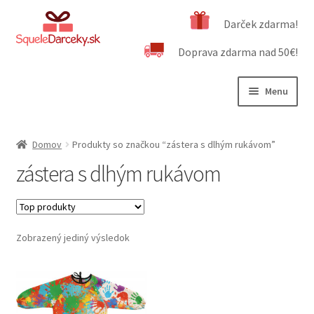
Preskočiť
Preskočiť
Darček zdarma!
na
na
Doprava zdarma nad 50€!
navigáciu
obsah
Menu
Rozbali
Naša ponuka
podrad
Domov
Produkty so značkou “zástera s dlhým rukávom”
menu
Rozbali
Dôležité informácie
zástera s dlhým rukávom
podrad
menu
Obchodné podmienky
Kontakt
Zobrazený jediný výsledok