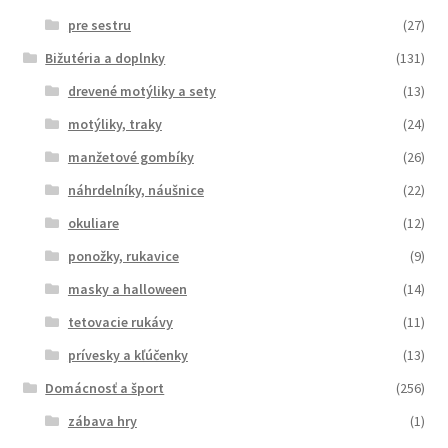
pre sestru
(27)
Bižutéria a doplnky
(131)
drevené motýliky a sety
(13)
motýliky, traky
(24)
manžetové gombíky
(26)
náhrdelníky, náušnice
(22)
okuliare
(12)
ponožky, rukavice
(9)
masky a halloween
(14)
tetovacie rukávy
(11)
prívesky a kľúčenky
(13)
Domácnosť a šport
(256)
zábava hry
(1)