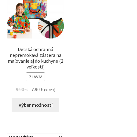
Detská ochranná
nepremokavá zástera na
maľovanie aj do kuchyne (2
veľkosti)
ZĽAVA!
9.90
€
7.90
€
(s DPH)
Výber možností