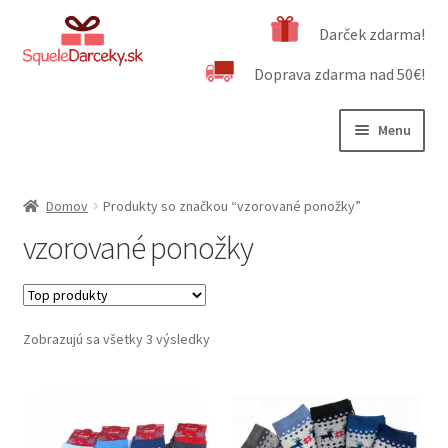
Preskočiť
Preskočiť
Darček zdarma!
na
na
Doprava zdarma nad 50€!
navigáciu
obsah
Menu
Rozbali
Naša ponuka
podrad
Domov
Produkty so značkou “vzorované ponožky”
menu
Rozbali
Dôležité informácie
vzorované ponožky
podrad
menu
Obchodné podmienky
Kontakt
Zobrazujú sa všetky 3 výsledky