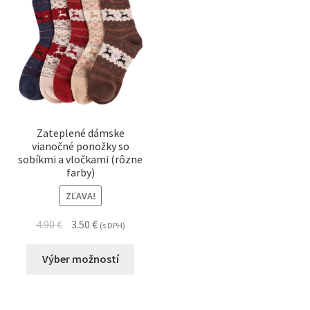
Zateplené dámske
vianočné ponožky so
sobíkmi a vločkami (rôzne
farby)
ZĽAVA!
4.90
€
3.50
€
(s DPH)
Výber možností