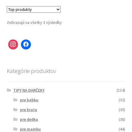
Zobrazujú sa všetky 3 výsledky
Kategórie produktov
TIPY NA DARČEKY
(114)
pre babku
(32)
pre brata
(35)
pre dedka
(38)
pre mamku
(44)