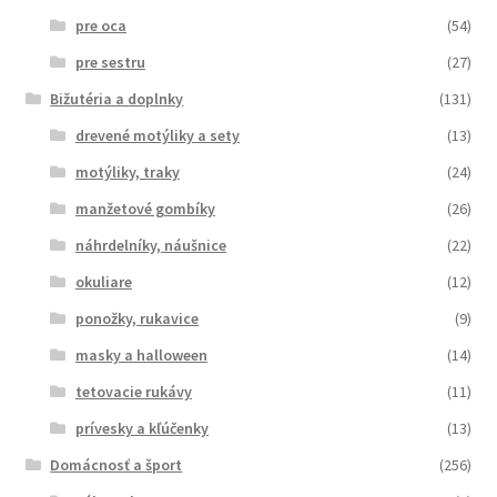
pre oca
(54)
pre sestru
(27)
Bižutéria a doplnky
(131)
drevené motýliky a sety
(13)
motýliky, traky
(24)
manžetové gombíky
(26)
náhrdelníky, náušnice
(22)
okuliare
(12)
ponožky, rukavice
(9)
masky a halloween
(14)
tetovacie rukávy
(11)
prívesky a kľúčenky
(13)
Domácnosť a šport
(256)