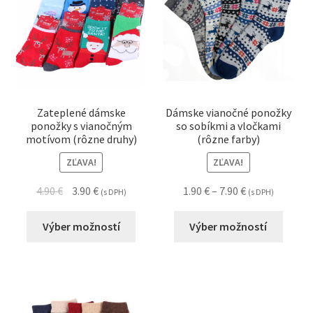
Zateplené dámske
Dámske vianočné ponožky
ponožky s vianočným
so sobíkmi a vločkami
motívom (rôzne druhy)
(rôzne farby)
ZĽAVA!
ZĽAVA!
4.90
€
3.90
€
1.90
€
–
7.90
€
(s DPH)
(s DPH)
Výber možností
Výber možností