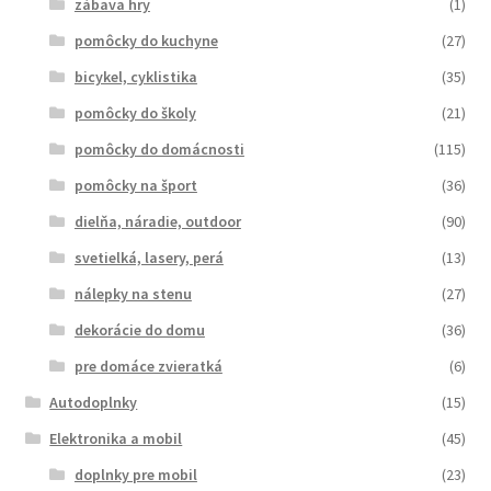
zábava hry
(1)
pomôcky do kuchyne
(27)
bicykel, cyklistika
(35)
pomôcky do školy
(21)
pomôcky do domácnosti
(115)
pomôcky na šport
(36)
dielňa, náradie, outdoor
(90)
svetielká, lasery, perá
(13)
nálepky na stenu
(27)
dekorácie do domu
(36)
pre domáce zvieratká
(6)
Autodoplnky
(15)
Elektronika a mobil
(45)
doplnky pre mobil
(23)