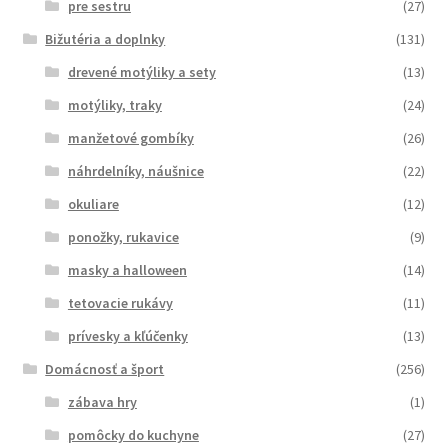
pre sestru
(27)
Bižutéria a doplnky
(131)
drevené motýliky a sety
(13)
motýliky, traky
(24)
manžetové gombíky
(26)
náhrdelníky, náušnice
(22)
okuliare
(12)
ponožky, rukavice
(9)
masky a halloween
(14)
tetovacie rukávy
(11)
prívesky a kľúčenky
(13)
Domácnosť a šport
(256)
zábava hry
(1)
pomôcky do kuchyne
(27)