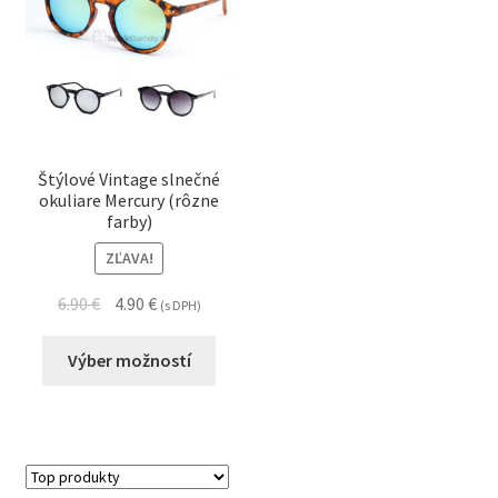
Štýlové Vintage slnečné
okuliare Mercury (rôzne
farby)
ZĽAVA!
6.90
€
4.90
€
(s DPH)
Výber možností