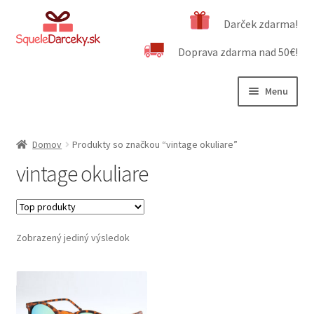
Preskočiť
Preskočiť
Darček zdarma!
na
na
Doprava zdarma nad 50€!
navigáciu
obsah
Menu
Rozbali
Naša ponuka
podrad
Domov
Produkty so značkou “vintage okuliare”
menu
Rozbali
Dôležité informácie
vintage okuliare
podrad
menu
Obchodné podmienky
Kontakt
Zobrazený jediný výsledok