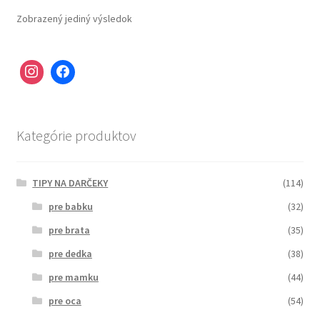
Zobrazený jediný výsledok
Kategórie produktov
TIPY NA DARČEKY
(114)
pre babku
(32)
pre brata
(35)
pre dedka
(38)
pre mamku
(44)
pre oca
(54)