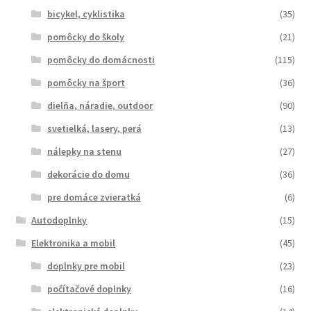
bicykel, cyklistika
(35)
pomôcky do školy
(21)
pomôcky do domácnosti
(115)
pomôcky na šport
(36)
dielňa, náradie, outdoor
(90)
svetielká, lasery, perá
(13)
nálepky na stenu
(27)
dekorácie do domu
(36)
pre domáce zvieratká
(6)
Autodoplnky
(15)
Elektronika a mobil
(45)
doplnky pre mobil
(23)
počítačové doplnky
(16)