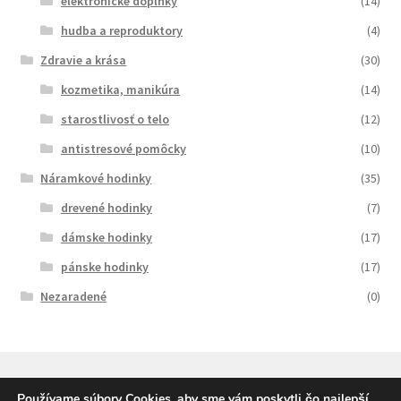
elektronické doplnky
(14)
hudba a reproduktory
(4)
Zdravie a krása
(30)
kozmetika, manikúra
(14)
starostlivosť o telo
(12)
antistresové pomôcky
(10)
Náramkové hodinky
(35)
drevené hodinky
(7)
dámske hodinky
(17)
pánske hodinky
(17)
Nezaradené
(0)
Používame súbory Cookies, aby sme vám poskytli čo najlepší