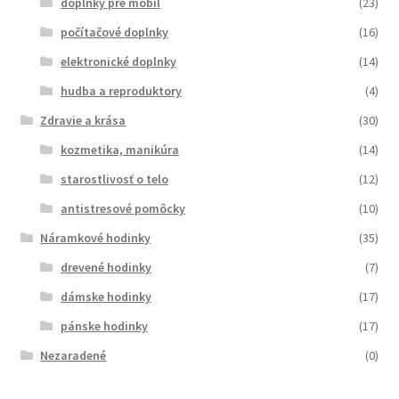
doplnky pre mobil
(23)
počítačové doplnky
(16)
elektronické doplnky
(14)
hudba a reproduktory
(4)
Zdravie a krása
(30)
kozmetika, manikúra
(14)
starostlivosť o telo
(12)
antistresové pomôcky
(10)
Náramkové hodinky
(35)
drevené hodinky
(7)
dámske hodinky
(17)
pánske hodinky
(17)
Nezaradené
(0)