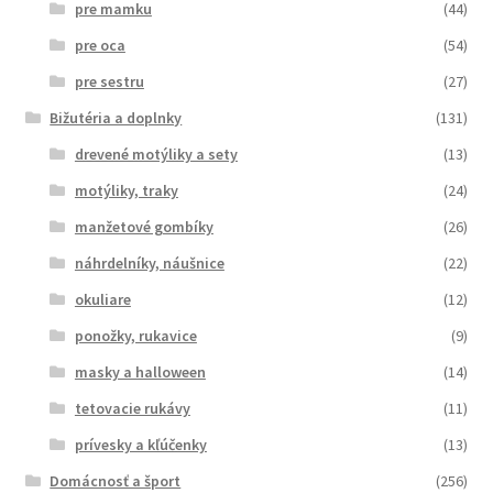
pre mamku
(44)
pre oca
(54)
pre sestru
(27)
Bižutéria a doplnky
(131)
drevené motýliky a sety
(13)
motýliky, traky
(24)
manžetové gombíky
(26)
náhrdelníky, náušnice
(22)
okuliare
(12)
ponožky, rukavice
(9)
masky a halloween
(14)
tetovacie rukávy
(11)
prívesky a kľúčenky
(13)
Domácnosť a šport
(256)