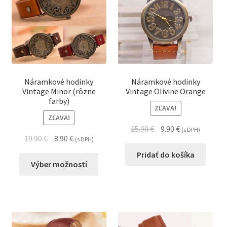
Náramkové hodinky
Náramkové hodinky
Vintage Minor (rôzne
Vintage Olivine Orange
farby)
ZĽAVA!
ZĽAVA!
25.90
€
9.90
€
(s DPH)
19.90
€
8.90
€
(s DPH)
Pridať do košíka
Výber možností