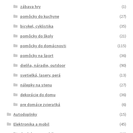
zábava hry
(1)
pomôcky do kuchyne
(27)
bicykel, cyklistika
(35)
pomôcky do školy
(21)
pomôcky do domácnosti
(115)
pomôcky na šport
(36)
dielňa, náradie, outdoor
(90)
svetielká, lasery, perá
(13)
nálepky na stenu
(27)
dekorácie do domu
(36)
pre domáce zvieratká
(6)
Autodoplnky
(15)
Elektronika a mobil
(45)