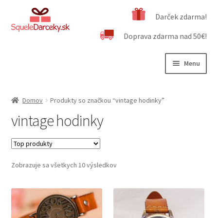
Preskočiť
Preskočiť
Darček zdarma!
na
na
Doprava zdarma nad 50€!
navigáciu
obsah
Menu
Rozbali
Naša ponuka
podrad
Domov
Produkty so značkou “vintage hodinky”
menu
Rozbali
Dôležité informácie
vintage hodinky
podrad
menu
Obchodné podmienky
Kontakt
Zobrazuje sa všetkych 10 výsledkov