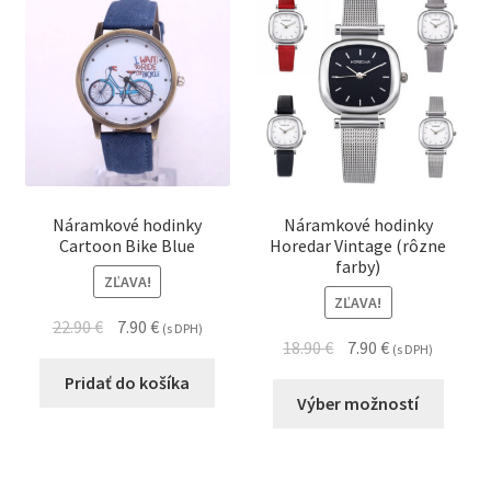
Náramkové hodinky
Náramkové hodinky
Cartoon Bike Blue
Horedar Vintage (rôzne
farby)
ZĽAVA!
ZĽAVA!
22.90
€
7.90
€
(s DPH)
18.90
€
7.90
€
(s DPH)
Pridať do košíka
Výber možností