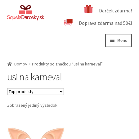
Preskočiť
Preskočiť
Darček zdarma!
na
na
Doprava zdarma nad 50€!
navigáciu
obsah
Menu
Rozbali
Naša ponuka
podrad
Domov
Produkty so značkou “usi na karneval”
menu
Rozbali
Dôležité informácie
usi na karneval
podrad
menu
Obchodné podmienky
Kontakt
Zobrazený jediný výsledok