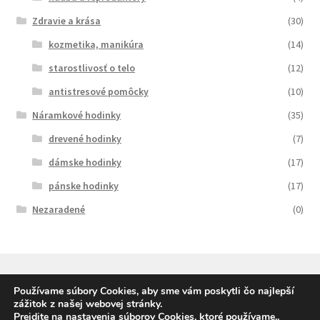
Zdravie a krása
(30)
kozmetika, manikúra
(14)
starostlivosť o telo
(12)
antistresové pomôcky
(10)
Náramkové hodinky
(35)
drevené hodinky
(7)
dámske hodinky
(17)
pánske hodinky
(17)
Nezaradené
(0)
Používame súbory Cookies, aby sme vám poskytli čo najlepší
zážitok z našej webovej stránky.
© SqueleDarceky.sk 2026
Prejdite na nastavenia súborov Cookies, ktoré používame.
.