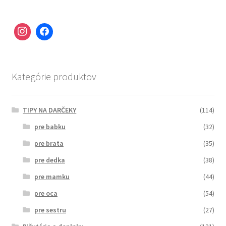
Kategórie produktov
TIPY NA DARČEKY
(114)
pre babku
(32)
pre brata
(35)
pre dedka
(38)
pre mamku
(44)
pre oca
(54)
pre sestru
(27)