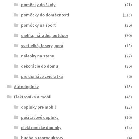
pomôcky do školy
(21)
pomôcky do domácnosti
(115)
pomôcky na šport
(36)
dielňa, náradie, outdoor
(90)
svetielká, lasery, perá
(13)
nálepky na stenu
(27)
dekorácie do domu
(36)
pre domáce zvieratká
(6)
Autodoplnky
(15)
Elektronika a mobil
(45)
doplnky pre mobil
(23)
počítačové doplnky
(16)
elektronické doplnky
(14)
hudba a reproduktory
(4)