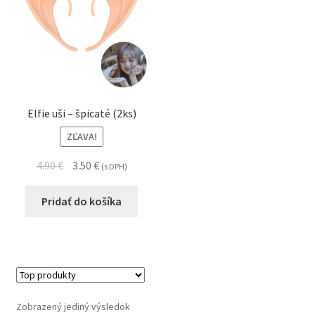
Elfie uši – špicaté (2ks)
ZĽAVA!
4.90
€
3.50
€
(s DPH)
Pridať do košíka
Zobrazený jediný výsledok