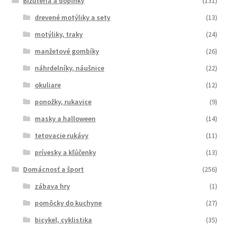
Bižutéria a doplnky
(131)
drevené motýliky a sety
(13)
motýliky, traky
(24)
manžetové gombíky
(26)
náhrdelníky, náušnice
(22)
okuliare
(12)
ponožky, rukavice
(9)
masky a halloween
(14)
tetovacie rukávy
(11)
prívesky a kľúčenky
(13)
Domácnosť a šport
(256)
zábava hry
(1)
pomôcky do kuchyne
(27)
bicykel, cyklistika
(35)