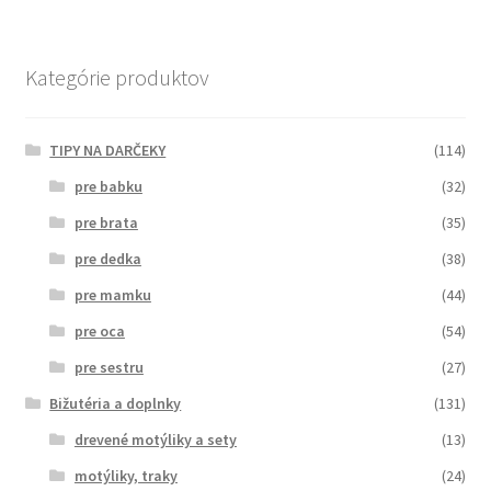
Kategórie produktov
TIPY NA DARČEKY
(114)
pre babku
(32)
pre brata
(35)
pre dedka
(38)
pre mamku
(44)
pre oca
(54)
pre sestru
(27)
Bižutéria a doplnky
(131)
drevené motýliky a sety
(13)
motýliky, traky
(24)