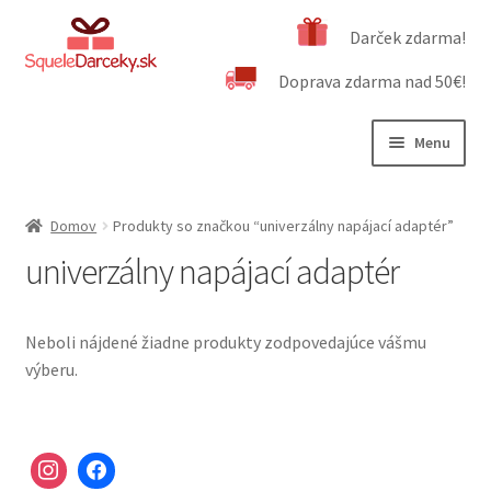
Preskočiť
Preskočiť
Darček zdarma!
na
na
Doprava zdarma nad 50€!
navigáciu
obsah
Menu
Rozbali
Naša ponuka
podrad
Domov
Produkty so značkou “univerzálny napájací adaptér”
menu
Rozbali
Dôležité informácie
univerzálny napájací adaptér
podrad
menu
Obchodné podmienky
Neboli nájdené žiadne produkty zodpovedajúce vášmu
Kontakt
výberu.