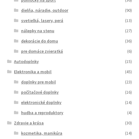
dielňa, náradie, outdoor
(90)
svetielká, lasery, perá
(13)
nálepky na stenu
(27)
dekorácie do domu
(36)
pre domáce zvieratká
(6)
Autodoplnky
(15)
Elektronika a mobil
(45)
doplnky pre mobil
(23)
počítačové doplnky
(16)
elektronické doplnky
(14)
hudba a reproduktory
(4)
Zdravie a krása
(30)
kozmetika, manikúra
(14)