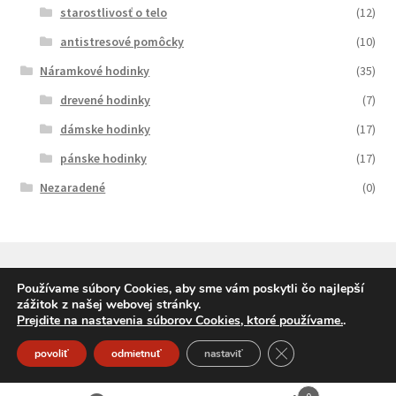
starostlivosť o telo
(12)
antistresové pomôcky
(10)
Náramkové hodinky
(35)
drevené hodinky
(7)
dámske hodinky
(17)
pánske hodinky
(17)
Nezaradené
(0)
Používame súbory Cookies, aby sme vám poskytli čo najlepší
zážitok z našej webovej stránky.
© SqueleDarceky.sk 2026
Prejdite na nastavenia súborov Cookies, ktoré používame.
.
Vytvorené pomocou Storefront a WooCommerce
.
Close GDPR Cookie
povoliť
odmietnuť
nastaviť