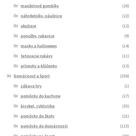
manžetové gombíky
(26)
náhrdelníky, náušnice
(22)
okuliare
(12)
ponožky, rukavice
(9)
masky a halloween
(14)
tetovacie rukávy
(11)
prívesky a kľúčenky
(13)
Domácnosť a šport
(256)
zábava hry
(1)
pomôcky do kuchyne
(27)
bicykel, cyklistika
(35)
pomôcky do školy
(21)
pomôcky do domácnosti
(115)
pomôcky na šport
(36)