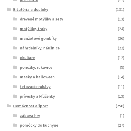
Bižutéria a doplnky
(131)
drevené motýliky a sety
(13)
motýliky, traky
(24)
manžetové gombíky
(26)
náhrdelníky, náušnice
(22)
okuliare
(12)
ponožky, rukavice
(9)
masky a halloween
(14)
tetovacie rukávy
(11)
prívesky a kľúčenky
(13)
Domácnosť a šport
(256)
zábava hry
(1)
pomôcky do kuchyne
(27)