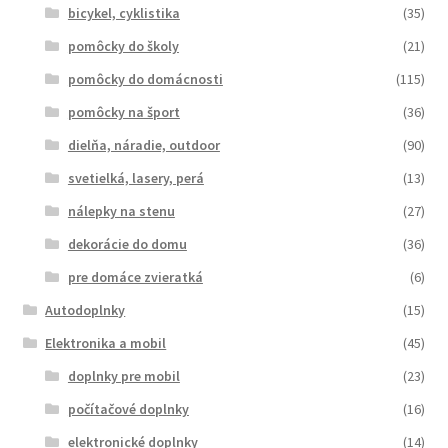
bicykel, cyklistika
(35)
pomôcky do školy
(21)
pomôcky do domácnosti
(115)
pomôcky na šport
(36)
dielňa, náradie, outdoor
(90)
svetielká, lasery, perá
(13)
nálepky na stenu
(27)
dekorácie do domu
(36)
pre domáce zvieratká
(6)
Autodoplnky
(15)
Elektronika a mobil
(45)
doplnky pre mobil
(23)
počítačové doplnky
(16)
elektronické doplnky
(14)