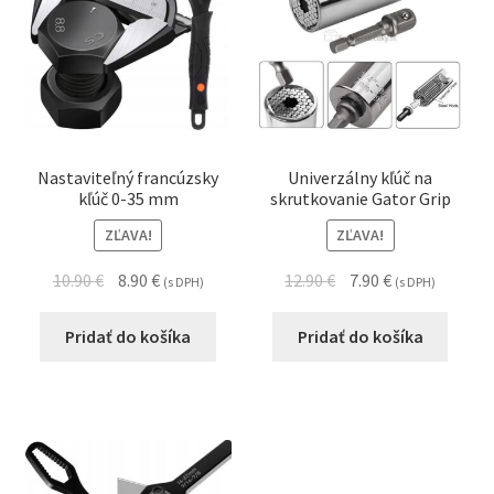
Nastaviteľný francúzsky
Univerzálny kľúč na
kľúč 0-35 mm
skrutkovanie Gator Grip
ZĽAVA!
ZĽAVA!
10.90
€
8.90
€
12.90
€
7.90
€
(s DPH)
(s DPH)
Pridať do košíka
Pridať do košíka