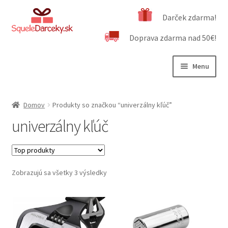
Preskočiť
Preskočiť
Darček zdarma!
na
na
Doprava zdarma nad 50€!
navigáciu
obsah
Menu
Rozbali
Naša ponuka
podrad
Domov
Produkty so značkou “univerzálny kľúč”
menu
Rozbali
Dôležité informácie
univerzálny kľúč
podrad
menu
Obchodné podmienky
Kontakt
Zobrazujú sa všetky 3 výsledky