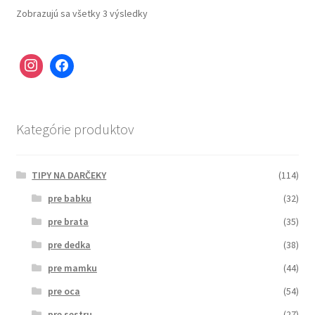
Zobrazujú sa všetky 3 výsledky
Kategórie produktov
TIPY NA DARČEKY
(114)
pre babku
(32)
pre brata
(35)
pre dedka
(38)
pre mamku
(44)
pre oca
(54)
pre sestru
(27)