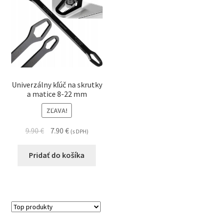
Univerzálny kľúč na skrutky
a matice 8-22 mm
ZĽAVA!
9.90
€
7.90
€
(s DPH)
Pridať do košíka