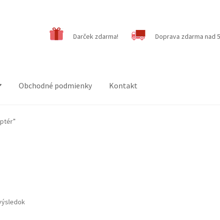
Darček zdarma!
Doprava zdarma nad 5
Obchodné podmienky
Kontakt
aptér”
výsledok