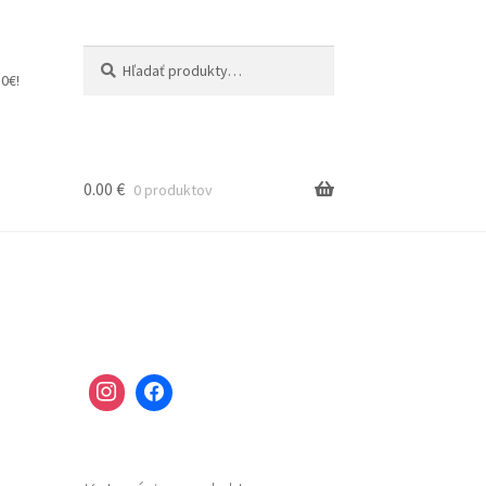
Hľadať:
Vyhľadávanie
0€!
0.00
€
0 produktov