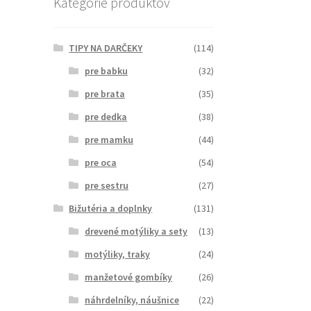
Kategórie produktov
TIPY NA DARČEKY
(114)
pre babku
(32)
pre brata
(35)
pre dedka
(38)
pre mamku
(44)
pre oca
(54)
pre sestru
(27)
Bižutéria a doplnky
(131)
drevené motýliky a sety
(13)
motýliky, traky
(24)
manžetové gombíky
(26)
náhrdelníky, náušnice
(22)