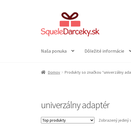
Preskočiť
Preskočiť
na
na
navigáciu
obsah
Naša ponuka
Dôležité informácie
Domov
Produkty so značkou “univerzálny ad
univerzálny adaptér
Zobrazený jediný 