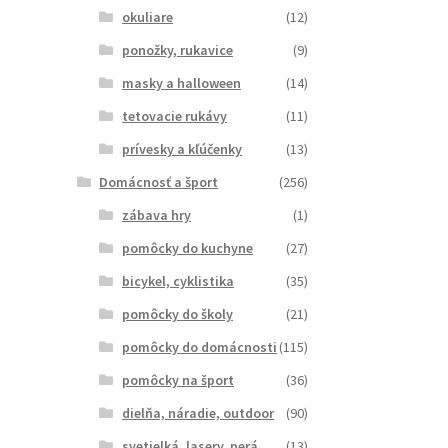
okuliare
(12)
ponožky, rukavice
(9)
masky a halloween
(14)
tetovacie rukávy
(11)
prívesky a kľúčenky
(13)
Domácnosť a šport
(256)
zábava hry
(1)
pomôcky do kuchyne
(27)
bicykel, cyklistika
(35)
pomôcky do školy
(21)
pomôcky do domácnosti
(115)
pomôcky na šport
(36)
dielňa, náradie, outdoor
(90)
svetielká, lasery, perá
(13)