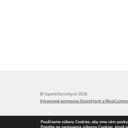
© SqueleDarceky.sk 2026
Vytvorené pomocou Storefront a WooComm
Používame súbory Cookies, aby sme vám poskytli
Prejdite na nastavenia súborov Cookies, ktoré 