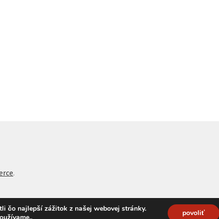
erce
.
 čo najlepší zážitok z našej webovej stránky.
povoliť
používame.
.