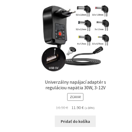
Univerzálny napájací adaptér s
reguláciou napätia 30W, 3-12V
ZĽAVA!
16.90
€
11.90
€
(s DPH)
Pridať do košíka