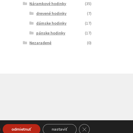
Náramkové hodinky
(35)
drevené hodinky
(7)
dámske hodinky
(17)
pánske hodinky
(17)
Nezaradené
(0)
Close GDPR Cookie Bann
odmietnuť
nastaviť