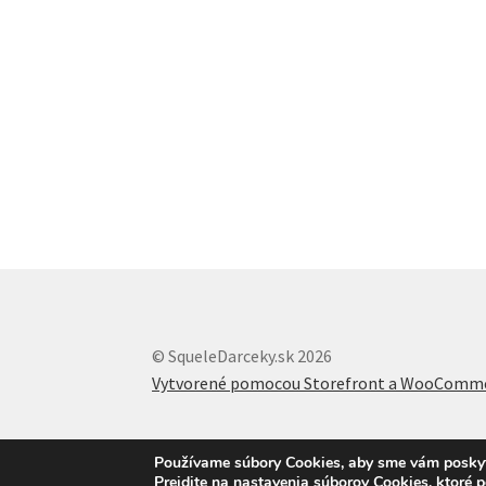
© SqueleDarceky.sk 2026
Vytvorené pomocou Storefront a WooComm
Používame súbory Cookies, aby sme vám poskytli
Prejdite na nastavenia súborov Cookies, ktoré 