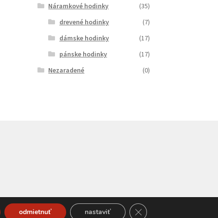
Náramkové hodinky
(35)
drevené hodinky
(7)
dámske hodinky
(17)
pánske hodinky
(17)
Nezaradené
(0)
Close GDPR Cookie Bann
odmietnuť
nastaviť