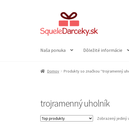
Preskočiť
Preskočiť
na
na
navigáciu
obsah
Naša ponuka
Dôležité informácie
Domov
Produkty so značkou “trojramenný uho
trojramenný uholník
Zobrazený jediný 