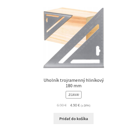
Uholník trojramenný hliníkový
180 mm
ZĽAVA!
6.90
€
4.90
€
(s DPH)
Pridať do košíka