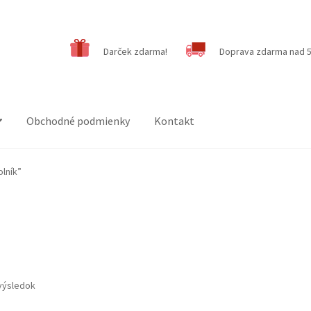
Darček zdarma!
Doprava zdarma nad 5
Obchodné podmienky
Kontakt
lník”
výsledok