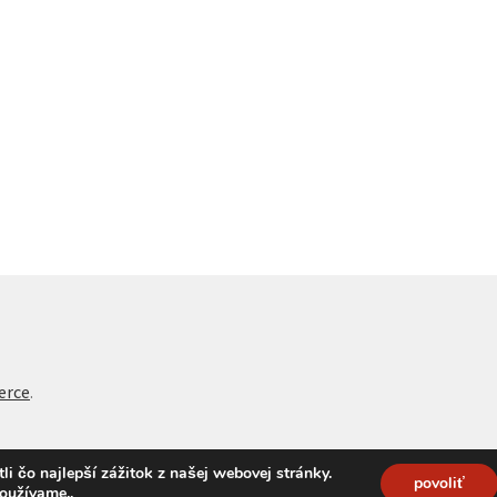
erce
.
 čo najlepší zážitok z našej webovej stránky.
povoliť
používame.
.