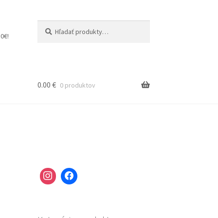
Hľadať:
Vyhľadávanie
0€!
0.00
€
0 produktov