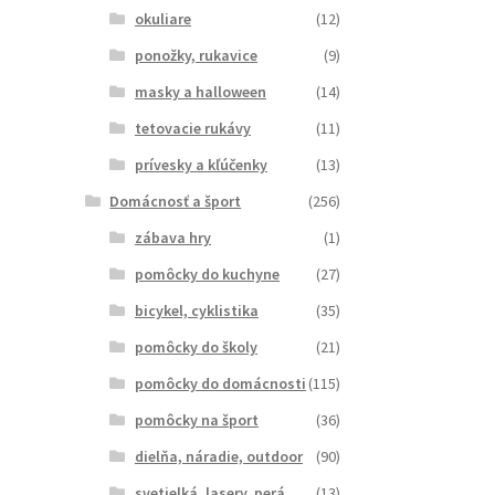
okuliare
(12)
ponožky, rukavice
(9)
masky a halloween
(14)
tetovacie rukávy
(11)
prívesky a kľúčenky
(13)
Domácnosť a šport
(256)
zábava hry
(1)
pomôcky do kuchyne
(27)
bicykel, cyklistika
(35)
pomôcky do školy
(21)
pomôcky do domácnosti
(115)
pomôcky na šport
(36)
dielňa, náradie, outdoor
(90)
svetielká, lasery, perá
(13)