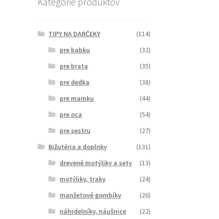
Kategórie produktov
TIPY NA DARČEKY
(114)
pre babku
(32)
pre brata
(35)
pre dedka
(38)
pre mamku
(44)
pre oca
(54)
pre sestru
(27)
Bižutéria a doplnky
(131)
drevené motýliky a sety
(13)
motýliky, traky
(24)
manžetové gombíky
(26)
náhrdelníky, náušnice
(22)