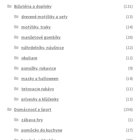
Bižutéria a doplnky
(131)
drevené motýliky a sety
(13)
motýliky, traky
(24)
manžetové gombíky
(26)
náhrdelníky, náušnice
(22)
okuliare
(12)
ponožky, rukavice
(9)
masky a halloween
(14)
tetovacie rukávy
(11)
prívesky a kľúčenky
(13)
Domácnosť a šport
(256)
zábava hry
(1)
pomôcky do kuchyne
(27)