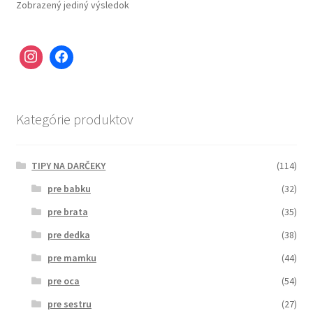
Zobrazený jediný výsledok
Kategórie produktov
TIPY NA DARČEKY
(114)
pre babku
(32)
pre brata
(35)
pre dedka
(38)
pre mamku
(44)
pre oca
(54)
pre sestru
(27)