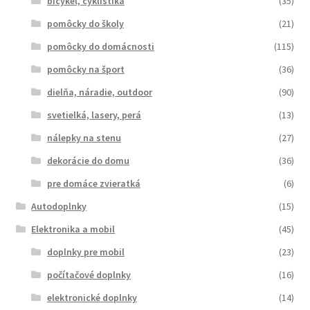
bicykel, cyklistika
(35)
pomôcky do školy
(21)
pomôcky do domácnosti
(115)
pomôcky na šport
(36)
dielňa, náradie, outdoor
(90)
svetielká, lasery, perá
(13)
nálepky na stenu
(27)
dekorácie do domu
(36)
pre domáce zvieratká
(6)
Autodoplnky
(15)
Elektronika a mobil
(45)
doplnky pre mobil
(23)
počítačové doplnky
(16)
elektronické doplnky
(14)