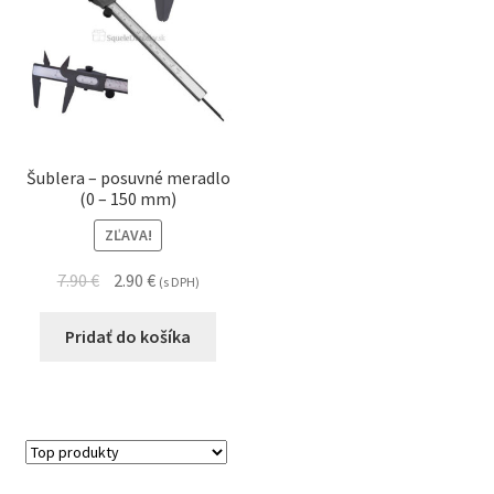
Šublera – posuvné meradlo
(0 – 150 mm)
ZĽAVA!
7.90
€
2.90
€
(s DPH)
Pridať do košíka