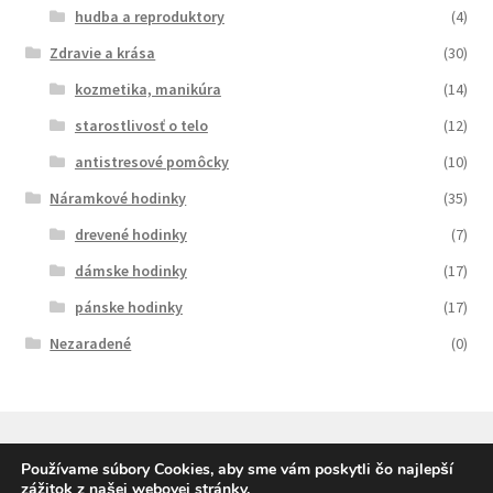
hudba a reproduktory
(4)
Zdravie a krása
(30)
kozmetika, manikúra
(14)
starostlivosť o telo
(12)
antistresové pomôcky
(10)
Náramkové hodinky
(35)
drevené hodinky
(7)
dámske hodinky
(17)
pánske hodinky
(17)
Nezaradené
(0)
Používame súbory Cookies, aby sme vám poskytli čo najlepší
zážitok z našej webovej stránky.