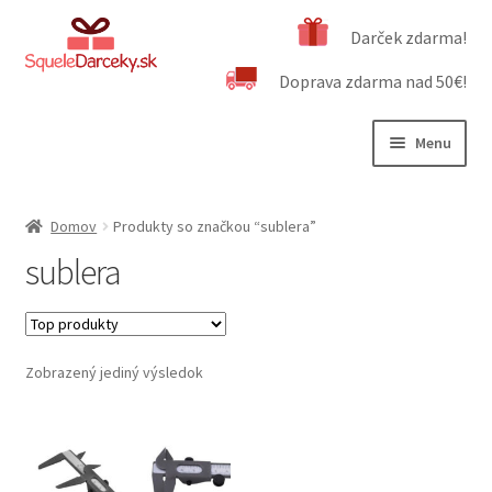
Preskočiť
Preskočiť
Darček zdarma!
na
na
Doprava zdarma nad 50€!
navigáciu
obsah
Menu
Rozbali
Naša ponuka
podrad
Domov
Produkty so značkou “sublera”
menu
Rozbali
Dôležité informácie
sublera
podrad
menu
Obchodné podmienky
Kontakt
Zobrazený jediný výsledok