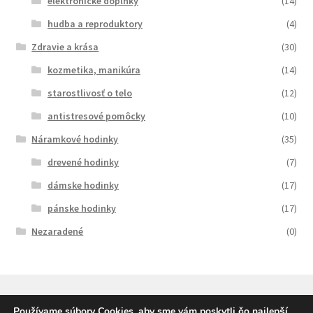
elektronické doplnky
(14)
hudba a reproduktory
(4)
Zdravie a krása
(30)
kozmetika, manikúra
(14)
starostlivosť o telo
(12)
antistresové pomôcky
(10)
Náramkové hodinky
(35)
drevené hodinky
(7)
dámske hodinky
(17)
pánske hodinky
(17)
Nezaradené
(0)
Používame súbory Cookies, aby sme vám poskytli čo najlepší