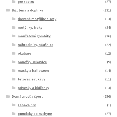
pre sestru
(27)
Bižutéria a doplnky
(131)
drevené motýliky a sety
(13)
motýliky, traky
(24)
manžetové gombíky
(26)
náhrdelníky, náušnice
(22)
okuliare
(12)
ponožky, rukavice
(9)
masky a halloween
(14)
tetovacie rukávy
(11)
prívesky a kľúčenky
(13)
Domácnosť a šport
(256)
zábava hry
(1)
pomôcky do kuchyne
(27)