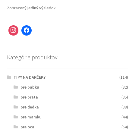
Zobrazený jediný výsledok
Kategórie produktov
TIPY NA DARČEKY
(114)
pre babku
(32)
pre brata
(35)
pre dedka
(38)
pre mamku
(44)
pre oca
(54)