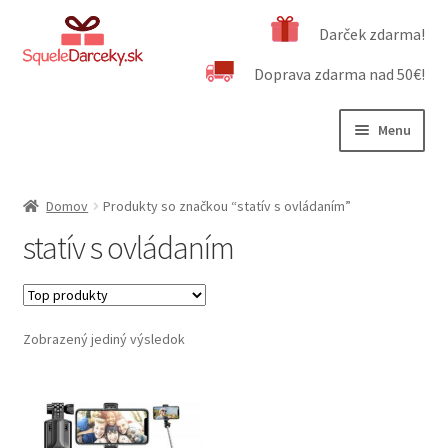
Preskočiť
Preskočiť
Darček zdarma!
na
na
Doprava zdarma nad 50€!
navigáciu
obsah
Menu
Rozbali
Naša ponuka
podrad
Domov
Produkty so značkou “statív s ovládaním”
menu
Rozbali
Dôležité informácie
statív s ovládaním
podrad
menu
Obchodné podmienky
Kontakt
Zobrazený jediný výsledok