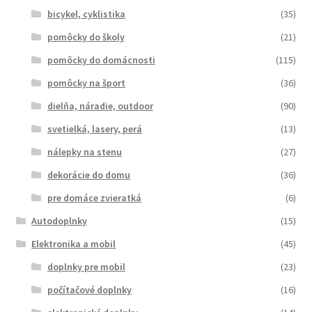
bicykel, cyklistika
(35)
pomôcky do školy
(21)
pomôcky do domácnosti
(115)
pomôcky na šport
(36)
dielňa, náradie, outdoor
(90)
svetielká, lasery, perá
(13)
nálepky na stenu
(27)
dekorácie do domu
(36)
pre domáce zvieratká
(6)
Autodoplnky
(15)
Elektronika a mobil
(45)
doplnky pre mobil
(23)
počítačové doplnky
(16)