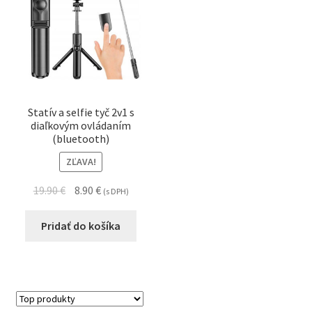
Statív a selfie tyč 2v1 s
diaľkovým ovládaním
(bluetooth)
ZĽAVA!
19.90
€
8.90
€
(s DPH)
Pridať do košíka