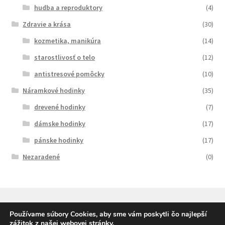
hudba a reproduktory
(4)
Zdravie a krása
(30)
kozmetika, manikúra
(14)
starostlivosť o telo
(12)
antistresové pomôcky
(10)
Náramkové hodinky
(35)
drevené hodinky
(7)
dámske hodinky
(17)
pánske hodinky
(17)
Nezaradené
(0)
Používame súbory Cookies, aby sme vám poskytli čo najlepší
zážitok z našej webovej stránky.