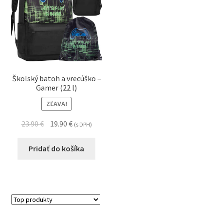
Školský batoh a vrecúško –
Gamer (22 l)
ZĽAVA!
23.90
€
19.90
€
(s DPH)
Pridať do košíka