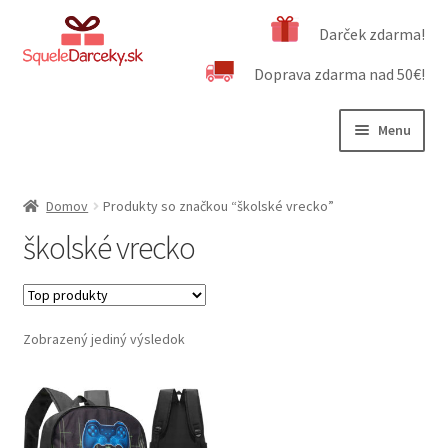
Preskočiť
Preskočiť
Darček zdarma!
na
na
Doprava zdarma nad 50€!
navigáciu
obsah
Menu
Rozbali
Naša ponuka
podrad
Domov
Produkty so značkou “školské vrecko”
menu
Rozbali
Dôležité informácie
školské vrecko
podrad
menu
Obchodné podmienky
Kontakt
Zobrazený jediný výsledok