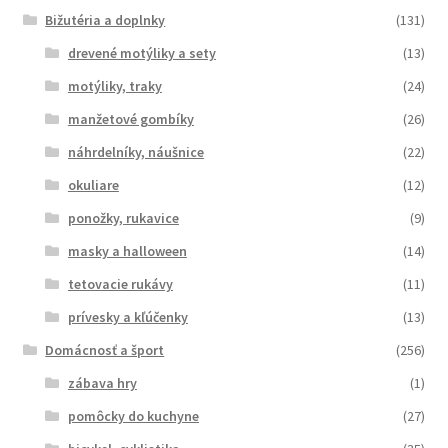
Bižutéria a doplnky
(131)
drevené motýliky a sety
(13)
motýliky, traky
(24)
manžetové gombíky
(26)
náhrdelníky, náušnice
(22)
okuliare
(12)
ponožky, rukavice
(9)
masky a halloween
(14)
tetovacie rukávy
(11)
prívesky a kľúčenky
(13)
Domácnosť a šport
(256)
zábava hry
(1)
pomôcky do kuchyne
(27)