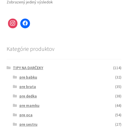
Zobrazený jediný výsledok
Kategórie produktov
TIPY NA DARČEKY
(114)
pre babku
(32)
pre brata
(35)
pre dedka
(38)
pre mamku
(44)
pre oca
(54)
pre sestru
(27)