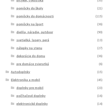
bicykel, cyklistika
(35)
pomôcky do školy
(21)
pomôcky do domácnosti
(115)
pomôcky na šport
(36)
dielňa, náradie, outdoor
(90)
svetielká, lasery, perá
(13)
nálepky na stenu
(27)
dekorácie do domu
(36)
pre domáce zvieratká
(6)
Autodoplnky
(15)
Elektronika a mobil
(45)
doplnky pre mobil
(23)
počítačové doplnky
(16)
elektronické doplnky
(14)