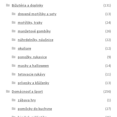
Bižutéria a doplnky
(131)
drevené motýliky a sety
(13)
motýliky, traky
(24)
manžetové gombíky
(26)
náhrdelníky, náušnice
(22)
okuliare
(12)
ponožky, rukavice
(9)
masky a halloween
(14)
tetovacie rukávy
(11)
prívesky a kľúčenky
(13)
Domácnosť a šport
(256)
zábava hry
(1)
pomôcky do kuchyne
(27)