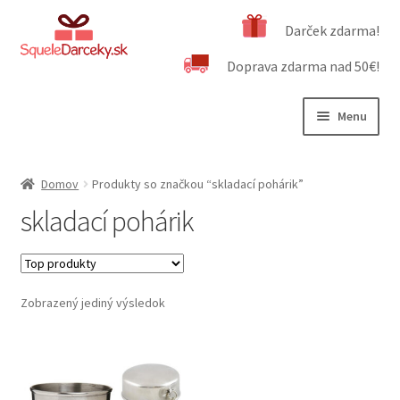
Preskočiť
Preskočiť
Darček zdarma!
na
na
Doprava zdarma nad 50€!
navigáciu
obsah
Menu
Rozbali
Naša ponuka
podrad
Domov
Produkty so značkou “skladací pohárik”
menu
Rozbali
Dôležité informácie
skladací pohárik
podrad
menu
Obchodné podmienky
Kontakt
Zobrazený jediný výsledok