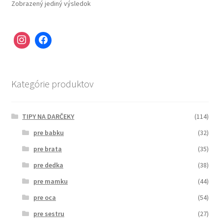
Zobrazený jediný výsledok
Kategórie produktov
TIPY NA DARČEKY
(114)
pre babku
(32)
pre brata
(35)
pre dedka
(38)
pre mamku
(44)
pre oca
(54)
pre sestru
(27)