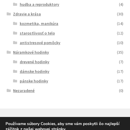
hudba a reproduktory
(4)
Zdravie a krása
(30)
kozmetika, manikúra
(14)
starostlivosť o telo
(12)
antistresové pomôcky
(10)
Náramkové hodinky
(35)
drevené hodinky
(7)
dámske hodinky
(17)
pánske hodinky
(17)
Nezaradené
(0)
Používame súbory Cookies, aby sme vám poskytli čo najlepší
zážitok z našej webovej stránky.