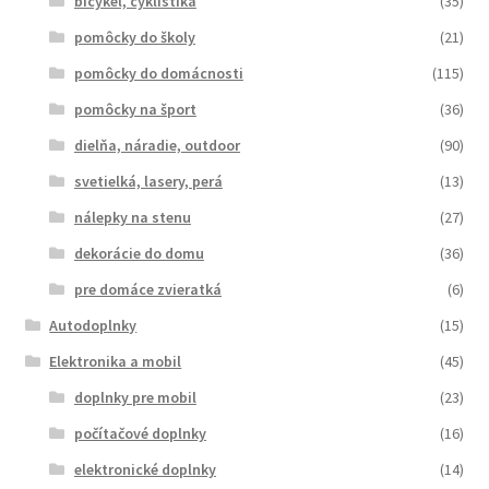
bicykel, cyklistika
(35)
pomôcky do školy
(21)
pomôcky do domácnosti
(115)
pomôcky na šport
(36)
dielňa, náradie, outdoor
(90)
svetielká, lasery, perá
(13)
nálepky na stenu
(27)
dekorácie do domu
(36)
pre domáce zvieratká
(6)
Autodoplnky
(15)
Elektronika a mobil
(45)
doplnky pre mobil
(23)
počítačové doplnky
(16)
elektronické doplnky
(14)