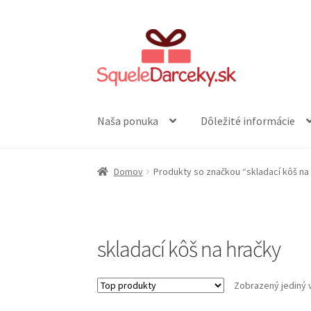
Preskočiť
Preskočiť
na
na
navigáciu
obsah
Naša ponuka
Dôležité informácie
Domov
Produkty so značkou “skladací kôš na
skladací kôš na hračky
Zobrazený jediný 