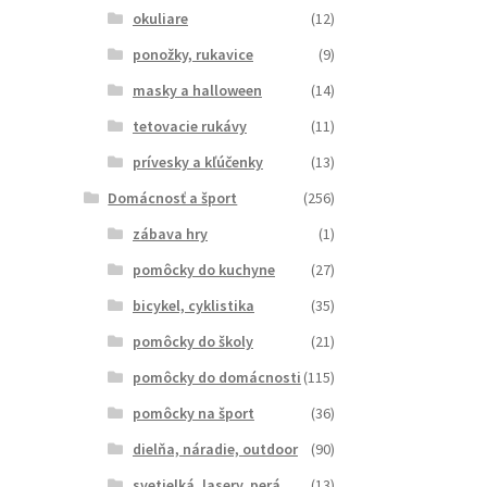
okuliare
(12)
ponožky, rukavice
(9)
masky a halloween
(14)
tetovacie rukávy
(11)
prívesky a kľúčenky
(13)
Domácnosť a šport
(256)
zábava hry
(1)
pomôcky do kuchyne
(27)
bicykel, cyklistika
(35)
pomôcky do školy
(21)
pomôcky do domácnosti
(115)
pomôcky na šport
(36)
dielňa, náradie, outdoor
(90)
svetielká, lasery, perá
(13)