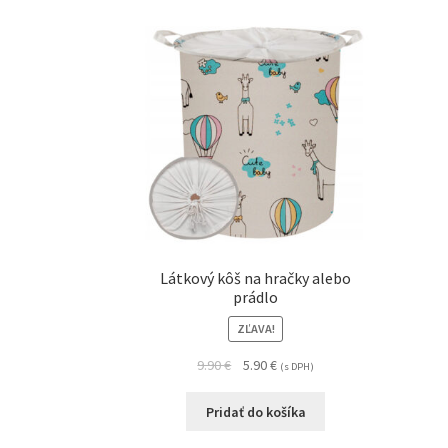
Látkový kôš na hračky alebo
prádlo
ZĽAVA!
9.90
€
5.90
€
(s DPH)
Pridať do košíka