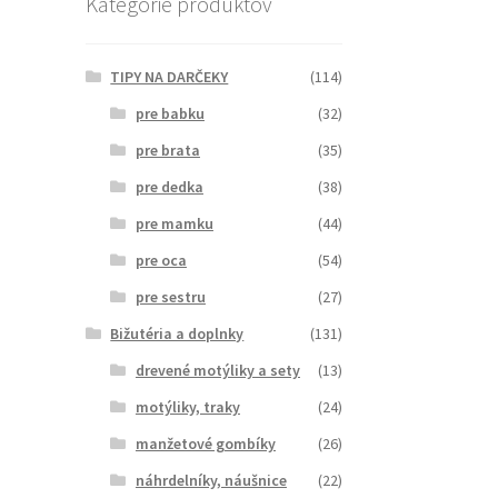
Kategórie produktov
TIPY NA DARČEKY
(114)
pre babku
(32)
pre brata
(35)
pre dedka
(38)
pre mamku
(44)
pre oca
(54)
pre sestru
(27)
Bižutéria a doplnky
(131)
drevené motýliky a sety
(13)
motýliky, traky
(24)
manžetové gombíky
(26)
náhrdelníky, náušnice
(22)