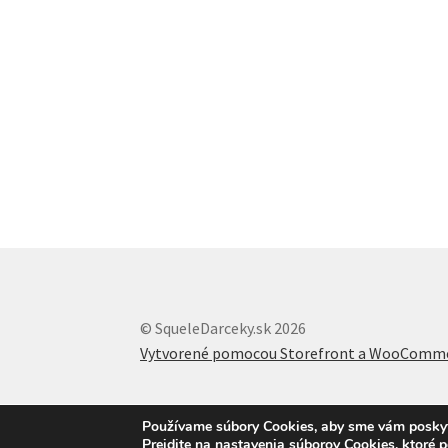
© SqueleDarceky.sk 2026
Vytvorené pomocou Storefront a WooComm
Používame súbory Cookies, aby sme vám poskytli
Prejdite na nastavenia súborov Cookies, ktoré 