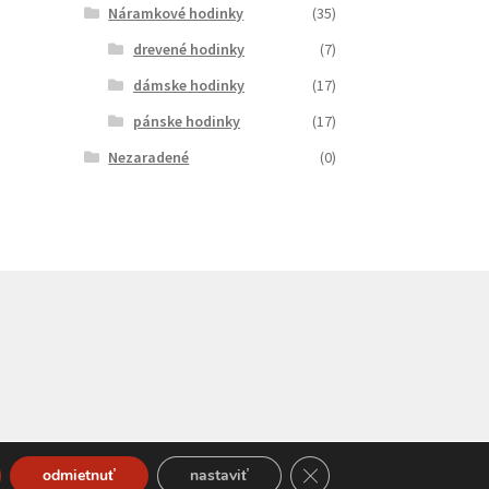
Náramkové hodinky
(35)
drevené hodinky
(7)
dámske hodinky
(17)
pánske hodinky
(17)
Nezaradené
(0)
Close GDPR Cookie Bann
odmietnuť
nastaviť