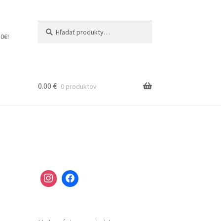
Hľadať:
Vyhľadávanie
0€!
0.00
€
0 produktov