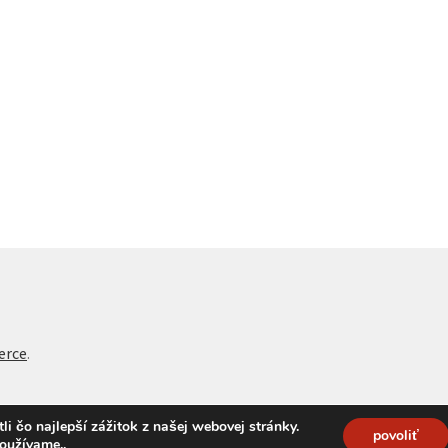
erce
.
 čo najlepší zážitok z našej webovej stránky.
povoliť
používame.
.