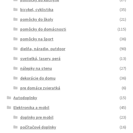
bicykel, cyklistika
(35)
pomôcky do školy
(21)
pomôcky do domácnosti
(115)
pomôcky na šport
(36)
dielňa, náradie, outdoor
(90)
svetielká, lasery, perá
(13)
nálepky na stenu
(27)
dekorácie do domu
(36)
pre domáce zvieratká
(6)
Autodoplnky
(15)
Elektronika a mobil
(45)
doplnky pre mobil
(23)
počítačové doplnky
(16)