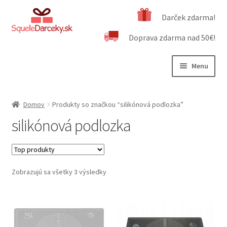
Preskočiť
Preskočiť
Darček zdarma!
na
na
Doprava zdarma nad 50€!
navigáciu
obsah
Menu
Rozbali
Naša ponuka
podrad
Domov
Produkty so značkou “silikónová podlozka”
menu
Rozbali
Dôležité informácie
silikónová podlozka
podrad
menu
Obchodné podmienky
Kontakt
Zobrazujú sa všetky 3 výsledky