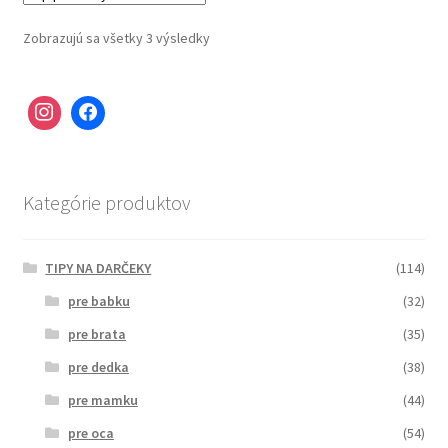
Zobrazujú sa všetky 3 výsledky
Kategórie produktov
TIPY NA DARČEKY
(114)
pre babku
(32)
pre brata
(35)
pre dedka
(38)
pre mamku
(44)
pre oca
(54)