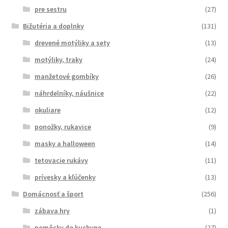
pre sestru
(27)
Bižutéria a doplnky
(131)
drevené motýliky a sety
(13)
motýliky, traky
(24)
manžetové gombíky
(26)
náhrdelníky, náušnice
(22)
okuliare
(12)
ponožky, rukavice
(9)
masky a halloween
(14)
tetovacie rukávy
(11)
prívesky a kľúčenky
(13)
Domácnosť a šport
(256)
zábava hry
(1)
pomôcky do kuchyne
(27)