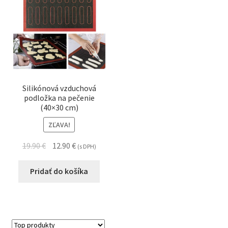
Silikónová vzduchová
podložka na pečenie
(40×30 cm)
ZĽAVA!
19.90
€
12.90
€
(s DPH)
Pridať do košíka