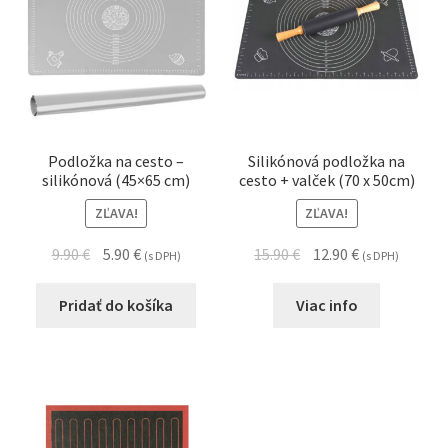
Podložka na cesto –
Silikónová podložka na
silikónová (45×65 cm)
cesto + valček (70 x 50cm)
ZĽAVA!
ZĽAVA!
9.90
€
5.90
€
15.90
€
12.90
€
(s DPH)
(s DPH)
Pridať do košíka
Viac info