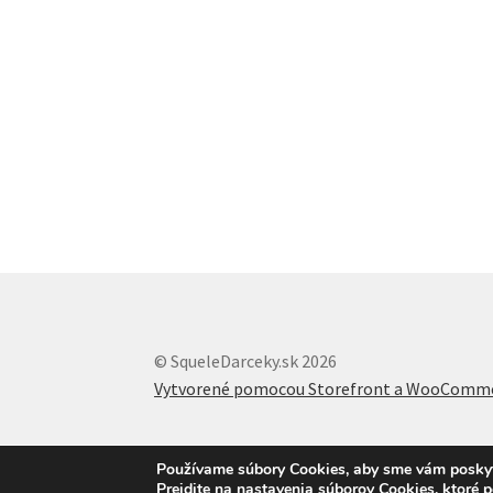
© SqueleDarceky.sk 2026
Vytvorené pomocou Storefront a WooComm
Používame súbory Cookies, aby sme vám poskytli
Prejdite na nastavenia súborov Cookies, ktoré 