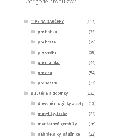
Kategórie produktov
TIPY NA DARČEKY
(114)
pre babku
(32)
pre brata
(35)
pre dedka
(38)
pre mamku
(44)
pre oca
(54)
pre sestru
(27)
Bižutéria a doplnky
(131)
drevené motýliky a sety
(13)
motýliky, traky
(24)
manžetové gombíky
(26)
náhrdelníky, náušnice
(22)