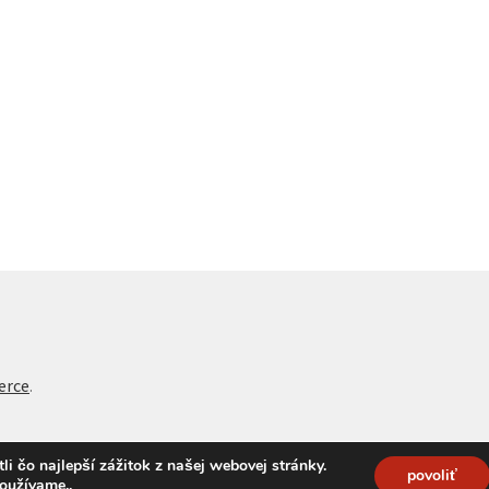
erce
.
 čo najlepší zážitok z našej webovej stránky.
povoliť
používame.
.