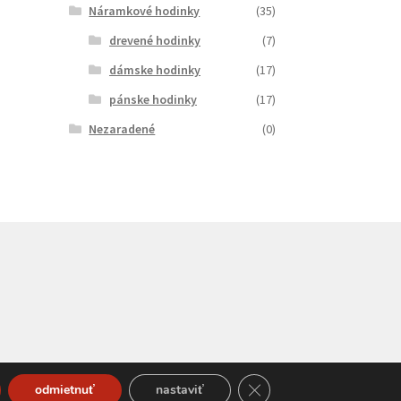
Náramkové hodinky
(35)
drevené hodinky
(7)
dámske hodinky
(17)
pánske hodinky
(17)
Nezaradené
(0)
Close GDPR Cookie Bann
odmietnuť
nastaviť