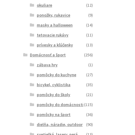
okuliare
(12)
ponožky, rukavice
(9)
masky a halloween
(14)
tetovacie rukávy
(11)
prívesky a kľúčenky
(13)
Domácnosť a šport
(256)
zábava hry
(1)
pomôcky do kuchyne
(27)
bicykel, cyklistika
(35)
pomôcky do školy
(21)
pomôcky do domácnosti
(115)
pomôcky na šport
(36)
dielňa, náradie, outdoor
(90)
svetielká, lasery, perá
(13)