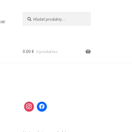
Hľadať:
Vyhľadávanie
0€!
0.00
€
0 produktov