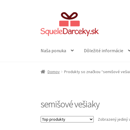
Preskočiť
Preskočiť
na
na
navigáciu
obsah
Naša ponuka
Dôležité informácie
Domov
Produkty so značkou “semišové vešia
semišové vešiaky
Zobrazený jediný 