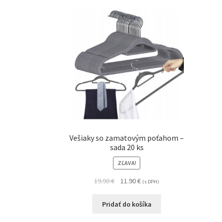
Vešiaky so zamatovým poťahom –
sada 20 ks
ZĽAVA!
19.90
€
11.90
€
(s DPH)
Pridať do košíka