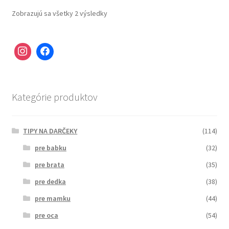
Zobrazujú sa všetky 2 výsledky
Kategórie produktov
TIPY NA DARČEKY
(114)
pre babku
(32)
pre brata
(35)
pre dedka
(38)
pre mamku
(44)
pre oca
(54)