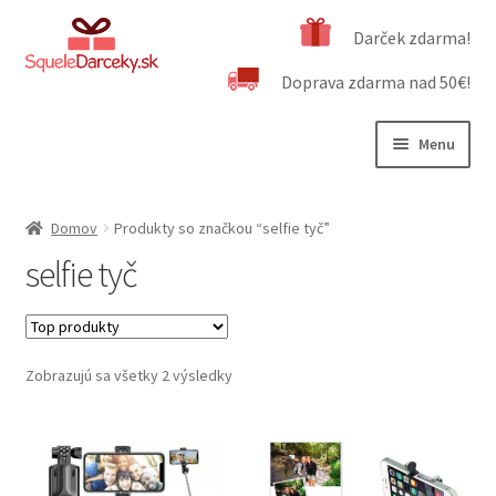
Preskočiť
Preskočiť
Darček zdarma!
na
na
Doprava zdarma nad 50€!
navigáciu
obsah
Menu
Rozbali
Naša ponuka
podrad
Domov
Produkty so značkou “selfie tyč”
menu
Rozbali
Dôležité informácie
selfie tyč
podrad
menu
Obchodné podmienky
Kontakt
Zobrazujú sa všetky 2 výsledky