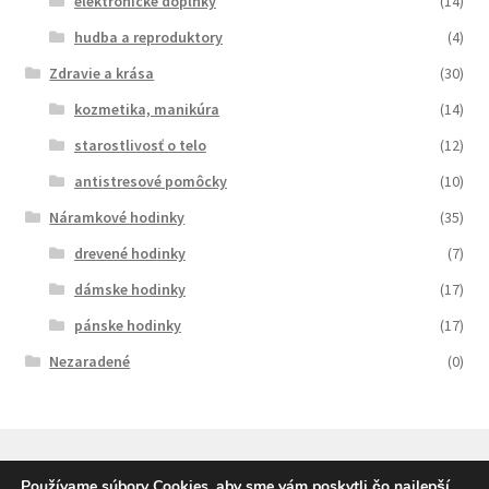
elektronické doplnky
(14)
hudba a reproduktory
(4)
Zdravie a krása
(30)
kozmetika, manikúra
(14)
starostlivosť o telo
(12)
antistresové pomôcky
(10)
Náramkové hodinky
(35)
drevené hodinky
(7)
dámske hodinky
(17)
pánske hodinky
(17)
Nezaradené
(0)
Používame súbory Cookies, aby sme vám poskytli čo najlepší