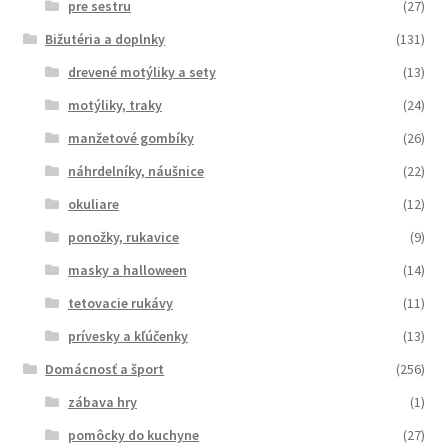
pre sestru
(27)
Bižutéria a doplnky
(131)
drevené motýliky a sety
(13)
motýliky, traky
(24)
manžetové gombíky
(26)
náhrdelníky, náušnice
(22)
okuliare
(12)
ponožky, rukavice
(9)
masky a halloween
(14)
tetovacie rukávy
(11)
prívesky a kľúčenky
(13)
Domácnosť a šport
(256)
zábava hry
(1)
pomôcky do kuchyne
(27)