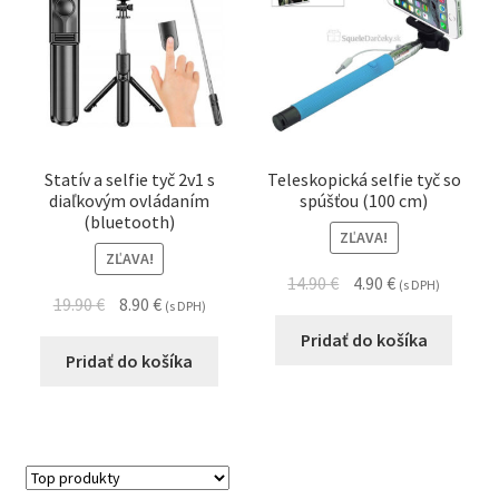
Statív a selfie tyč 2v1 s
Teleskopická selfie tyč so
diaľkovým ovládaním
spúšťou (100 cm)
(bluetooth)
ZĽAVA!
ZĽAVA!
14.90
€
4.90
€
(s DPH)
19.90
€
8.90
€
(s DPH)
Pridať do košíka
Pridať do košíka