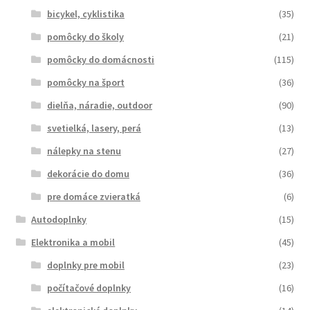
bicykel, cyklistika
(35)
pomôcky do školy
(21)
pomôcky do domácnosti
(115)
pomôcky na šport
(36)
dielňa, náradie, outdoor
(90)
svetielká, lasery, perá
(13)
nálepky na stenu
(27)
dekorácie do domu
(36)
pre domáce zvieratká
(6)
Autodoplnky
(15)
Elektronika a mobil
(45)
doplnky pre mobil
(23)
počítačové doplnky
(16)