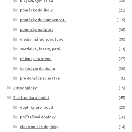
bicykel, cyklistika
(35)
pomôcky do školy
(21)
pomôcky do domácnosti
(115)
pomôcky na šport
(36)
dielňa, náradie, outdoor
(90)
svetielká, lasery, perá
(13)
nálepky na stenu
(27)
dekorácie do domu
(36)
pre domáce zvieratká
(6)
Autodoplnky
(15)
Elektronika a mobil
(45)
doplnky pre mobil
(23)
počítačové doplnky
(16)
elektronické doplnky
(14)