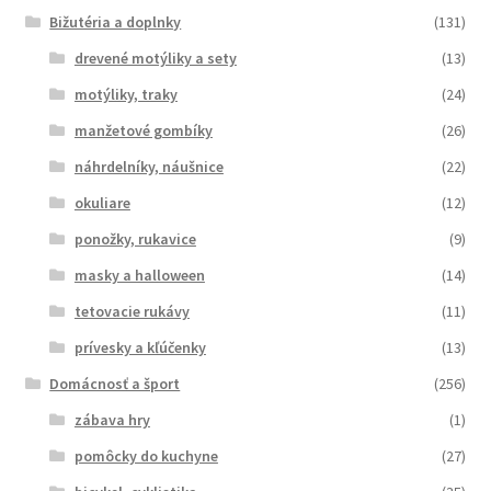
Bižutéria a doplnky
(131)
drevené motýliky a sety
(13)
motýliky, traky
(24)
manžetové gombíky
(26)
náhrdelníky, náušnice
(22)
okuliare
(12)
ponožky, rukavice
(9)
masky a halloween
(14)
tetovacie rukávy
(11)
prívesky a kľúčenky
(13)
Domácnosť a šport
(256)
zábava hry
(1)
pomôcky do kuchyne
(27)