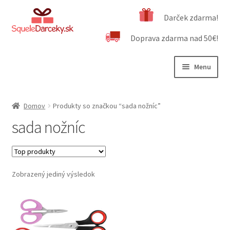
Preskočiť
Preskočiť
Darček zdarma!
na
na
Doprava zdarma nad 50€!
navigáciu
obsah
Menu
Rozbali
Naša ponuka
podrad
Domov
Produkty so značkou “sada nožníc”
menu
Rozbali
Dôležité informácie
sada nožníc
podrad
menu
Obchodné podmienky
Kontakt
Zobrazený jediný výsledok