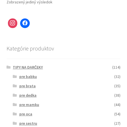
Zobrazený jediný výsledok
Kategórie produktov
TIPY NA DARČEKY
(114)
pre babku
(32)
pre brata
(35)
pre dedka
(38)
pre mamku
(44)
pre oca
(54)
pre sestru
(27)