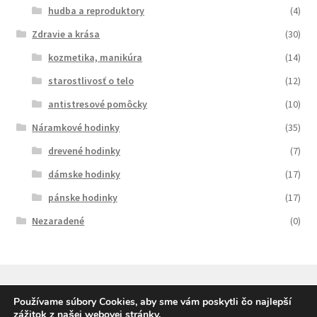
hudba a reproduktory
(4)
Zdravie a krása
(30)
kozmetika, manikúra
(14)
starostlivosť o telo
(12)
antistresové pomôcky
(10)
Náramkové hodinky
(35)
drevené hodinky
(7)
dámske hodinky
(17)
pánske hodinky
(17)
Nezaradené
(0)
Používame súbory Cookies, aby sme vám poskytli čo najlepší
zážitok z našej webovej stránky.