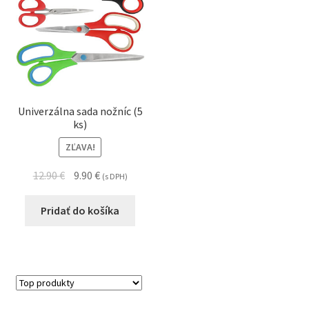
Univerzálna sada nožníc (5
ks)
ZĽAVA!
12.90
€
9.90
€
(s DPH)
Pridať do košíka