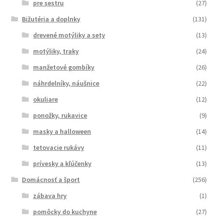
pre sestru
(27)
Bižutéria a doplnky
(131)
drevené motýliky a sety
(13)
motýliky, traky
(24)
manžetové gombíky
(26)
náhrdelníky, náušnice
(22)
okuliare
(12)
ponožky, rukavice
(9)
masky a halloween
(14)
tetovacie rukávy
(11)
prívesky a kľúčenky
(13)
Domácnosť a šport
(256)
zábava hry
(1)
pomôcky do kuchyne
(27)