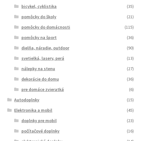
bicykel, cyklistika
(35)
pomôcky do školy
(21)
pomôcky do domácnosti
(115)
pomôcky na šport
(36)
dielňa, náradie, outdoor
(90)
svetielká, lasery, perá
(13)
nálepky na stenu
(27)
dekorácie do domu
(36)
pre domáce zvieratká
(6)
Autodoplnky
(15)
Elektronika a mobil
(45)
doplnky pre mobil
(23)
počítačové doplnky
(16)