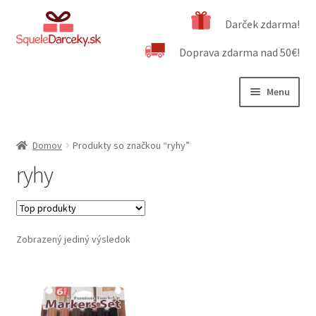
Preskočiť
Preskočiť
Darček zdarma!
na
na
Doprava zdarma nad 50€!
navigáciu
obsah
Menu
Rozbali
Naša ponuka
podrad
Domov
Produkty so značkou “ryhy”
menu
Rozbali
Dôležité informácie
ryhy
podrad
menu
Obchodné podmienky
Kontakt
Zobrazený jediný výsledok