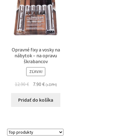
Opravné fixy a vosky na
nábytok – na opravu
škrabancov
ZĽAVA!
12.90
€
7.90
€
(s DPH)
Pridať do košíka