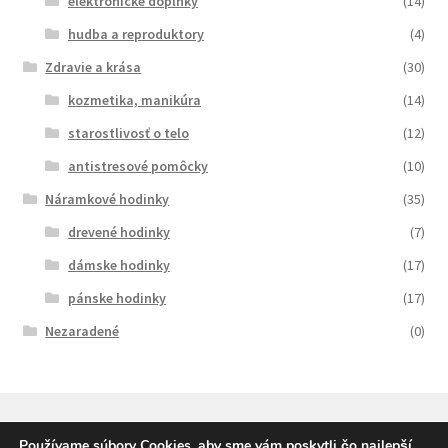
elektronické doplnky
(14)
hudba a reproduktory
(4)
Zdravie a krása
(30)
kozmetika, manikúra
(14)
starostlivosť o telo
(12)
antistresové pomôcky
(10)
Náramkové hodinky
(35)
drevené hodinky
(7)
dámske hodinky
(17)
pánske hodinky
(17)
Nezaradené
(0)
Používame súbory Cookies, aby sme vám poskytli čo najlepší