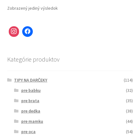
Zobrazený jediný výsledok
Kategórie produktov
TIPY NA DARČEKY
(114)
pre babku
(32)
pre brata
(35)
pre dedka
(38)
pre mamku
(44)
pre oca
(54)