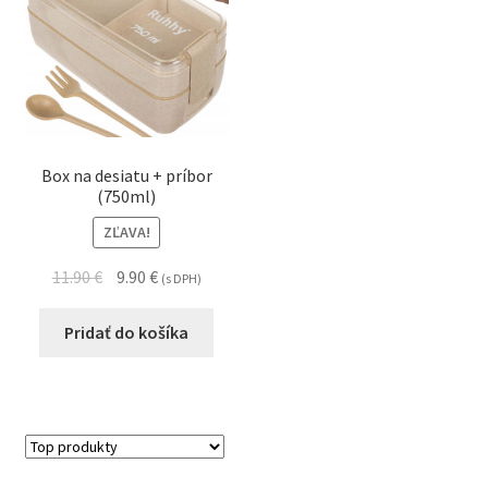
Box na desiatu + príbor
(750ml)
ZĽAVA!
11.90
€
9.90
€
(s DPH)
Pridať do košíka