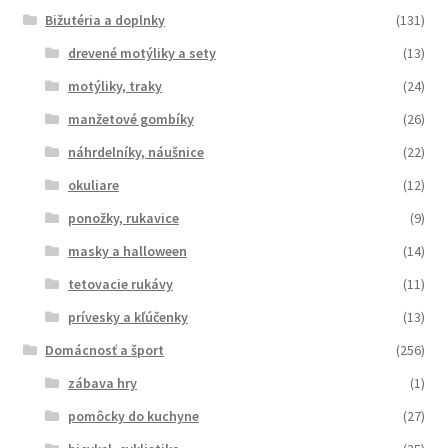
Bižutéria a doplnky
(131)
drevené motýliky a sety
(13)
motýliky, traky
(24)
manžetové gombíky
(26)
náhrdelníky, náušnice
(22)
okuliare
(12)
ponožky, rukavice
(9)
masky a halloween
(14)
tetovacie rukávy
(11)
prívesky a kľúčenky
(13)
Domácnosť a šport
(256)
zábava hry
(1)
pomôcky do kuchyne
(27)