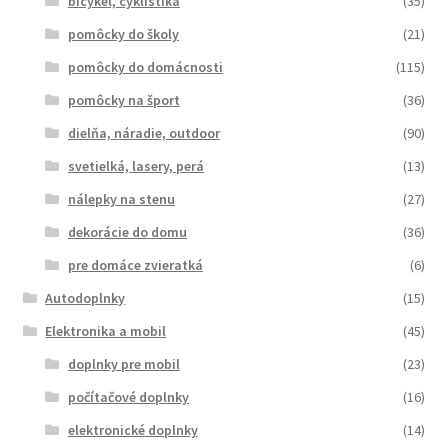
bicykel, cyklistika
(35)
pomôcky do školy
(21)
pomôcky do domácnosti
(115)
pomôcky na šport
(36)
dielňa, náradie, outdoor
(90)
svetielká, lasery, perá
(13)
nálepky na stenu
(27)
dekorácie do domu
(36)
pre domáce zvieratká
(6)
Autodoplnky
(15)
Elektronika a mobil
(45)
doplnky pre mobil
(23)
počítačové doplnky
(16)
elektronické doplnky
(14)