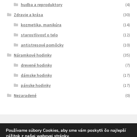
hudba a reproduktory
(4)
Zdravie a krása
(30)
kozmetika, manikúra
(14)
starostlivosť o telo
(12)
antistresové pomôcky
(10)
Náramkové hodinky
(35)
drevené hodinky
(7)
dámske hodinky
(17)
pánske hodinky
(17)
Nezaradené
(0)
Používame súbory Cookies, aby sme vám poskytli čo najlepší
zážitok z našej webovej stránky.