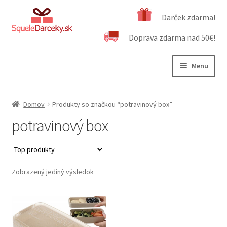
Preskočiť
Preskočiť
Darček zdarma!
na
na
Doprava zdarma nad 50€!
navigáciu
obsah
Menu
Rozbali
Naša ponuka
podrad
Domov
Produkty so značkou “potravinový box”
menu
Rozbali
Dôležité informácie
potravinový box
podrad
menu
Obchodné podmienky
Kontakt
Zobrazený jediný výsledok