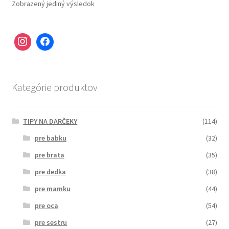
Zobrazený jediný výsledok
Kategórie produktov
TIPY NA DARČEKY
(114)
pre babku
(32)
pre brata
(35)
pre dedka
(38)
pre mamku
(44)
pre oca
(54)
pre sestru
(27)