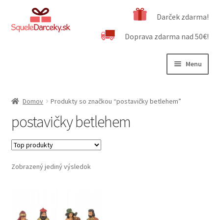
Preskočiť
Preskočiť
Darček zdarma!
na
na
Doprava zdarma nad 50€!
navigáciu
obsah
Menu
Rozbali
Naša ponuka
podrad
Domov
Produkty so značkou “postavičky betlehem”
menu
Rozbali
Dôležité informácie
postavičky betlehem
podrad
menu
Obchodné podmienky
Kontakt
Zobrazený jediný výsledok