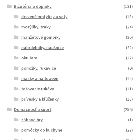
Bižutéria a doplnky
(131)
drevené motýliky a sety
(13)
motýliky, traky
(24)
manžetové gombíky
(26)
náhrdelníky, náušnice
(22)
okuliare
(12)
ponožky, rukavice
(9)
masky a halloween
(14)
tetovacie rukávy
(11)
prívesky a kľúčenky
(13)
Domácnosť a šport
(256)
zábava hry
(1)
pomôcky do kuchyne
(27)