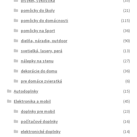
bicykel, cyklistika
(35)
pomôcky do školy
(21)
pomôcky do domácnosti
(115)
pomôcky na šport
(36)
dielňa, náradie, outdoor
(90)
svetielká, lasery, perá
(13)
nálepky na stenu
(27)
dekorácie do domu
(36)
pre domáce zvieratká
(6)
Autodoplnky
(15)
Elektronika a mobil
(45)
doplnky pre mobil
(23)
počítačové doplnky
(16)
elektronické doplnky
(14)