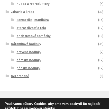
hudba a reproduktory
(4)
Zdravie a krása
(30)
kozmetika, manikúra
(14)
starostlivosť o telo
(12)
antistresové pomôcky
(10)
Náramkové hodinky
(35)
drevené hodinky
(7)
dámske hodinky
(17)
pánske hodinky
(17)
Nezaradené
(0)
Používame súbory Cookies, aby sme vám poskytli čo najlepší
zážitok z našej webovej stránky.