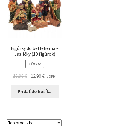
Figúrky do betlehema –
Jasličky (10 figúrok)
ZĽAVA!
15.90
€
12.90
€
(s DPH)
Pridať do košíka