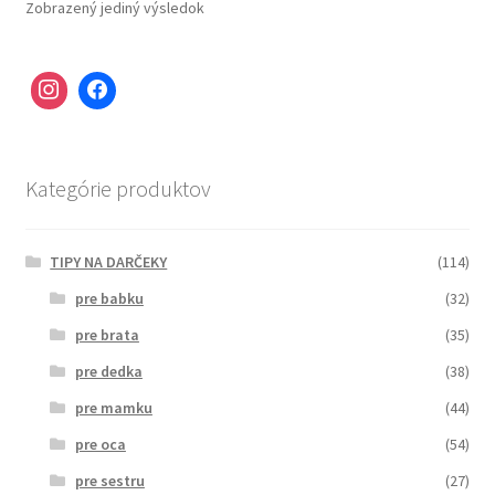
Zobrazený jediný výsledok
Kategórie produktov
TIPY NA DARČEKY
(114)
pre babku
(32)
pre brata
(35)
pre dedka
(38)
pre mamku
(44)
pre oca
(54)
pre sestru
(27)