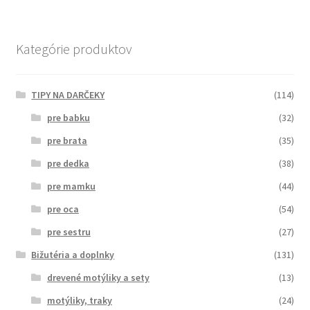
Kategórie produktov
TIPY NA DARČEKY
(114)
pre babku
(32)
pre brata
(35)
pre dedka
(38)
pre mamku
(44)
pre oca
(54)
pre sestru
(27)
Bižutéria a doplnky
(131)
drevené motýliky a sety
(13)
motýliky, traky
(24)