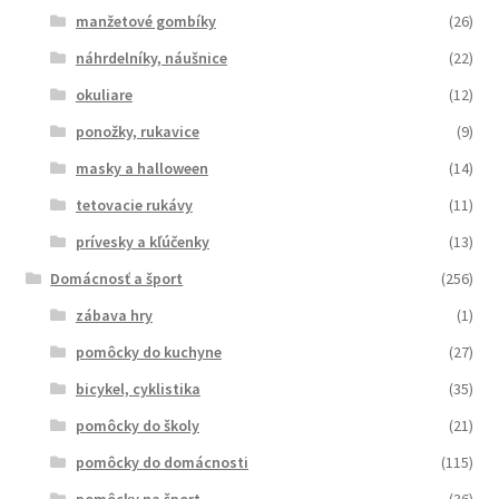
manžetové gombíky
(26)
náhrdelníky, náušnice
(22)
okuliare
(12)
ponožky, rukavice
(9)
masky a halloween
(14)
tetovacie rukávy
(11)
prívesky a kľúčenky
(13)
Domácnosť a šport
(256)
zábava hry
(1)
pomôcky do kuchyne
(27)
bicykel, cyklistika
(35)
pomôcky do školy
(21)
pomôcky do domácnosti
(115)
pomôcky na šport
(36)