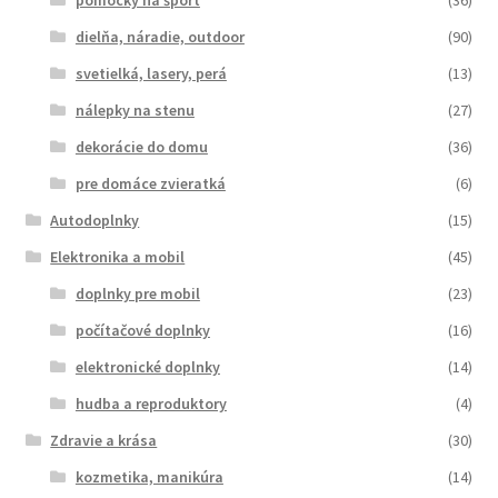
dielňa, náradie, outdoor
(90)
svetielká, lasery, perá
(13)
nálepky na stenu
(27)
dekorácie do domu
(36)
pre domáce zvieratká
(6)
Autodoplnky
(15)
Elektronika a mobil
(45)
doplnky pre mobil
(23)
počítačové doplnky
(16)
elektronické doplnky
(14)
hudba a reproduktory
(4)
Zdravie a krása
(30)
kozmetika, manikúra
(14)