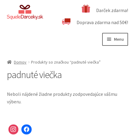
Preskočiť
Preskočiť
Darček zdarma!
na
na
Doprava zdarma nad 50€!
navigáciu
obsah
Menu
Rozbali
Naša ponuka
podrad
Domov
Produkty so značkou “padnuté viečka”
menu
Rozbali
Dôležité informácie
padnuté viečka
podrad
menu
Obchodné podmienky
Neboli nájdené žiadne produkty zodpovedajúce vášmu
Kontakt
výberu.