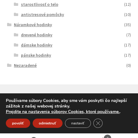
starostlivosť o telo
(12)
antistresové pomôcky
(10)
Náramkové hodinky
(35)
drevené hodinky
(7)
dámske hodinky
(17)
pánske hodinky
(17)
Nezaradené
(0)
Používame súbory Cookies, aby sme vám poskytli čo najlepší
zážitok z našej webovej stránky.
© SqueleDarceky.sk 2026
Prejdite na nastavenia súborov Cookies, ktoré používame.
.
Vytvorené pomocou Storefront a WooCommerce
.
Close GDPR Cookie
povoliť
odmietnuť
nastaviť