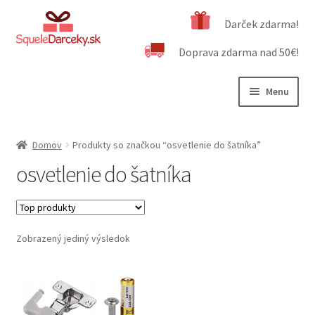
Preskočiť
Preskočiť
Darček zdarma!
na
na
Doprava zdarma nad 50€!
navigáciu
obsah
Menu
Rozbali
Naša ponuka
podrad
Domov
Produkty so značkou “osvetlenie do šatníka”
menu
Rozbali
Dôležité informácie
osvetlenie do šatníka
podrad
menu
Obchodné podmienky
Kontakt
Zobrazený jediný výsledok