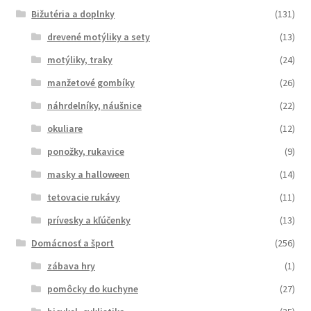
Bižutéria a doplnky
(131)
drevené motýliky a sety
(13)
motýliky, traky
(24)
manžetové gombíky
(26)
náhrdelníky, náušnice
(22)
okuliare
(12)
ponožky, rukavice
(9)
masky a halloween
(14)
tetovacie rukávy
(11)
prívesky a kľúčenky
(13)
Domácnosť a šport
(256)
zábava hry
(1)
pomôcky do kuchyne
(27)