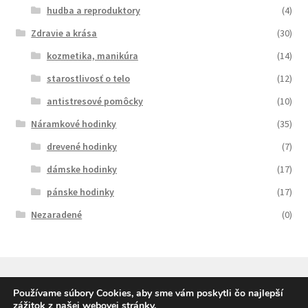
hudba a reproduktory
(4)
Zdravie a krása
(30)
kozmetika, manikúra
(14)
starostlivosť o telo
(12)
antistresové pomôcky
(10)
Náramkové hodinky
(35)
drevené hodinky
(7)
dámske hodinky
(17)
pánske hodinky
(17)
Nezaradené
(0)
Používame súbory Cookies, aby sme vám poskytli čo najlepší
zážitok z našej webovej stránky.