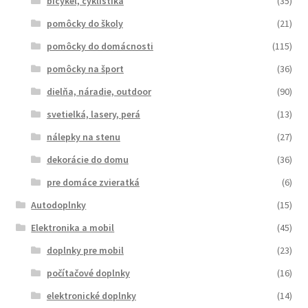
bicykel, cyklistika
(35)
pomôcky do školy
(21)
pomôcky do domácnosti
(115)
pomôcky na šport
(36)
dielňa, náradie, outdoor
(90)
svetielká, lasery, perá
(13)
nálepky na stenu
(27)
dekorácie do domu
(36)
pre domáce zvieratká
(6)
Autodoplnky
(15)
Elektronika a mobil
(45)
doplnky pre mobil
(23)
počítačové doplnky
(16)
elektronické doplnky
(14)