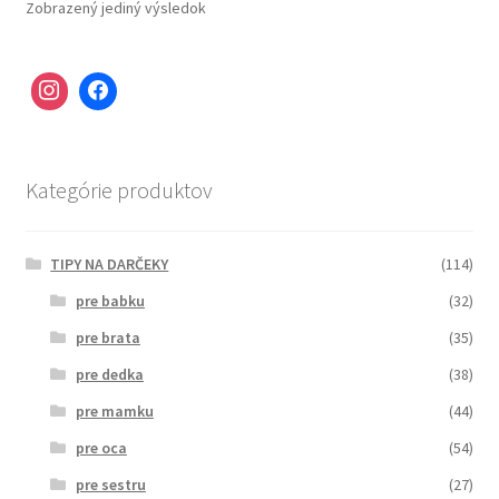
Zobrazený jediný výsledok
Kategórie produktov
TIPY NA DARČEKY
(114)
pre babku
(32)
pre brata
(35)
pre dedka
(38)
pre mamku
(44)
pre oca
(54)
pre sestru
(27)