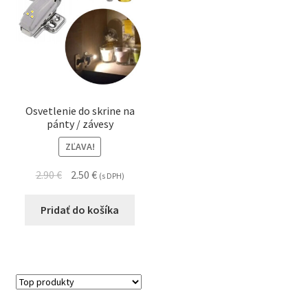
Osvetlenie do skrine na
pánty / závesy
ZĽAVA!
2.90
€
2.50
€
(s DPH)
Pridať do košíka