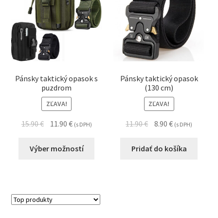
Pánsky taktický opasok s
Pánsky taktický opasok
puzdrom
(130 cm)
ZĽAVA!
ZĽAVA!
15.90
€
11.90
€
11.90
€
8.90
€
(s DPH)
(s DPH)
Výber možností
Pridať do košíka