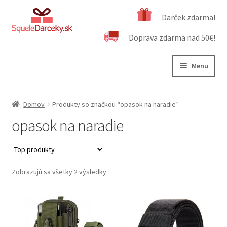
Preskočiť
Preskočiť
Darček zdarma!
na
na
Doprava zdarma nad 50€!
navigáciu
obsah
Menu
Rozbali
Naša ponuka
podrad
Domov
Produkty so značkou “opasok na naradie”
menu
Rozbali
Dôležité informácie
opasok na naradie
podrad
menu
Obchodné podmienky
Kontakt
Zobrazujú sa všetky 2 výsledky