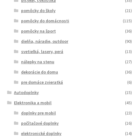
bicykel, cyklistika
(35)
pomôcky do školy
(21)
pomôcky do domácnosti
(115)
pomôcky na šport
(36)
dielňa, náradie, outdoor
(90)
svetielká, lasery, perá
(13)
nálepky na stenu
(27)
dekorácie do domu
(36)
pre domáce zvieratká
(6)
Autodoplnky
(15)
Elektronika a mobil
(45)
doplnky pre mobil
(23)
počítačové doplnky
(16)
elektronické doplnky
(14)