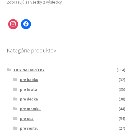
Zobrazujú sa všetky 2 výsledky
Kategórie produktov
TIPY NA DARČEKY
(114)
pre babku
(32)
pre brata
(35)
pre dedka
(38)
pre mamku
(44)
pre oca
(54)
pre sestru
(27)