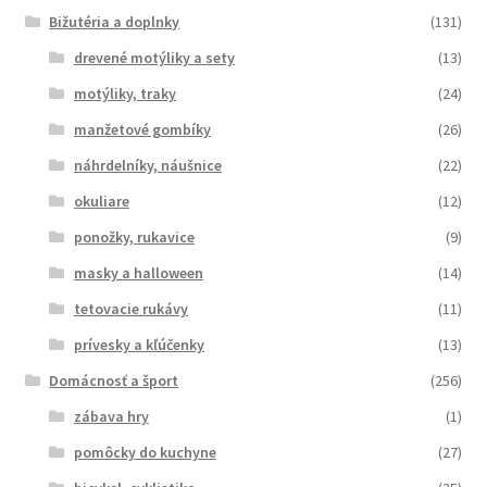
Bižutéria a doplnky
(131)
drevené motýliky a sety
(13)
motýliky, traky
(24)
manžetové gombíky
(26)
náhrdelníky, náušnice
(22)
okuliare
(12)
ponožky, rukavice
(9)
masky a halloween
(14)
tetovacie rukávy
(11)
prívesky a kľúčenky
(13)
Domácnosť a šport
(256)
zábava hry
(1)
pomôcky do kuchyne
(27)