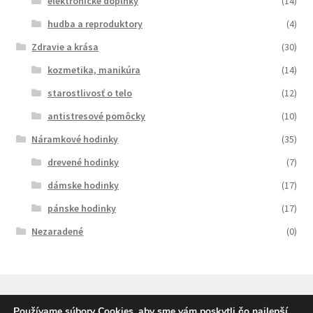
elektronické doplnky
(14)
hudba a reproduktory
(4)
Zdravie a krása
(30)
kozmetika, manikúra
(14)
starostlivosť o telo
(12)
antistresové pomôcky
(10)
Náramkové hodinky
(35)
drevené hodinky
(7)
dámske hodinky
(17)
pánske hodinky
(17)
Nezaradené
(0)
Používame súbory Cookies, aby sme vám poskytli čo najlepší