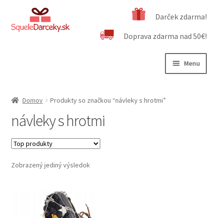
Preskočiť
Preskočiť
Darček zdarma!
na
na
Doprava zdarma nad 50€!
navigáciu
obsah
Menu
Rozbali
Naša ponuka
podrad
Domov
Produkty so značkou “návleky s hrotmi”
menu
Rozbali
Dôležité informácie
návleky s hrotmi
podrad
menu
Obchodné podmienky
Kontakt
Zobrazený jediný výsledok