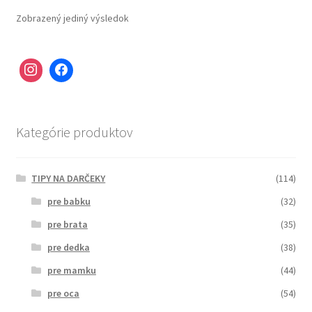
Zobrazený jediný výsledok
Kategórie produktov
TIPY NA DARČEKY
(114)
pre babku
(32)
pre brata
(35)
pre dedka
(38)
pre mamku
(44)
pre oca
(54)