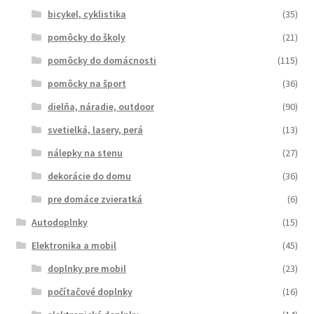
bicykel, cyklistika
(35)
pomôcky do školy
(21)
pomôcky do domácnosti
(115)
pomôcky na šport
(36)
dielňa, náradie, outdoor
(90)
svetielká, lasery, perá
(13)
nálepky na stenu
(27)
dekorácie do domu
(36)
pre domáce zvieratká
(6)
Autodoplnky
(15)
Elektronika a mobil
(45)
doplnky pre mobil
(23)
počítačové doplnky
(16)