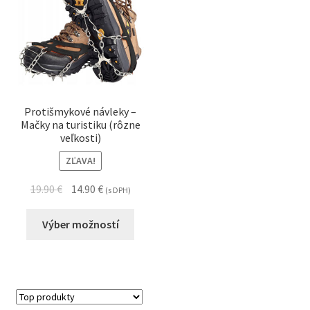
Protišmykové návleky –
Mačky na turistiku (rôzne
veľkosti)
ZĽAVA!
19.90
€
14.90
€
(s DPH)
Výber možností