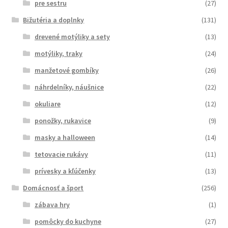
pre sestru
(27)
Bižutéria a doplnky
(131)
drevené motýliky a sety
(13)
motýliky, traky
(24)
manžetové gombíky
(26)
náhrdelníky, náušnice
(22)
okuliare
(12)
ponožky, rukavice
(9)
masky a halloween
(14)
tetovacie rukávy
(11)
prívesky a kľúčenky
(13)
Domácnosť a šport
(256)
zábava hry
(1)
pomôcky do kuchyne
(27)