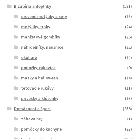
Bižutéria a doplnky
(131)
drevené motýliky a sety
(13)
motýliky, traky
(24)
manžetové gombíky
(26)
náhrdelníky, náušnice
(22)
okuliare
(12)
ponožky, rukavice
(9)
masky a halloween
(14)
tetovacie rukávy
(11)
prívesky a kľúčenky
(13)
Domácnosť a šport
(256)
zábava hry
(1)
pomôcky do kuchyne
(27)