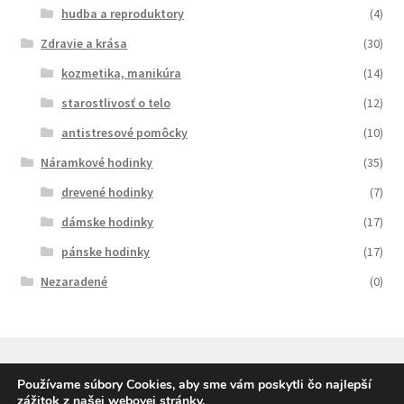
hudba a reproduktory
(4)
Zdravie a krása
(30)
kozmetika, manikúra
(14)
starostlivosť o telo
(12)
antistresové pomôcky
(10)
Náramkové hodinky
(35)
drevené hodinky
(7)
dámske hodinky
(17)
pánske hodinky
(17)
Nezaradené
(0)
Používame súbory Cookies, aby sme vám poskytli čo najlepší
zážitok z našej webovej stránky.