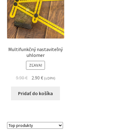
Multifunkčný nastaviteľný
uhlomer
ZĽAVA!
9.90
€
2.90
€
(s DPH)
Pridať do košíka