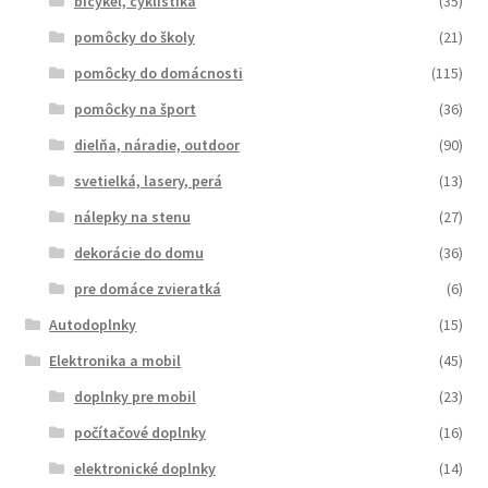
bicykel, cyklistika
(35)
pomôcky do školy
(21)
pomôcky do domácnosti
(115)
pomôcky na šport
(36)
dielňa, náradie, outdoor
(90)
svetielká, lasery, perá
(13)
nálepky na stenu
(27)
dekorácie do domu
(36)
pre domáce zvieratká
(6)
Autodoplnky
(15)
Elektronika a mobil
(45)
doplnky pre mobil
(23)
počítačové doplnky
(16)
elektronické doplnky
(14)