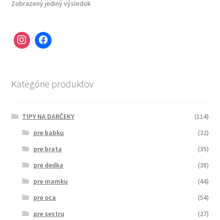
Zobrazený jediný výsledok
Kategórie produktov
TIPY NA DARČEKY
(114)
pre babku
(32)
pre brata
(35)
pre dedka
(38)
pre mamku
(44)
pre oca
(54)
pre sestru
(27)