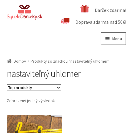
Preskočiť
Preskočiť
Darček zdarma!
na
na
Doprava zdarma nad 50€!
navigáciu
obsah
Menu
Rozbali
Naša ponuka
podrad
Domov
Produkty so značkou “nastaviteľný uhlomer”
menu
Rozbali
Dôležité informácie
nastaviteľný uhlomer
podrad
menu
Obchodné podmienky
Kontakt
Zobrazený jediný výsledok