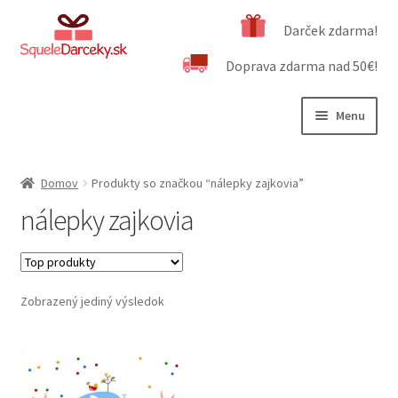
Preskočiť
Preskočiť
Darček zdarma!
na
na
Doprava zdarma nad 50€!
navigáciu
obsah
Menu
Rozbali
Naša ponuka
podrad
Domov
Produkty so značkou “nálepky zajkovia”
menu
Rozbali
Dôležité informácie
nálepky zajkovia
podrad
menu
Obchodné podmienky
Kontakt
Zobrazený jediný výsledok