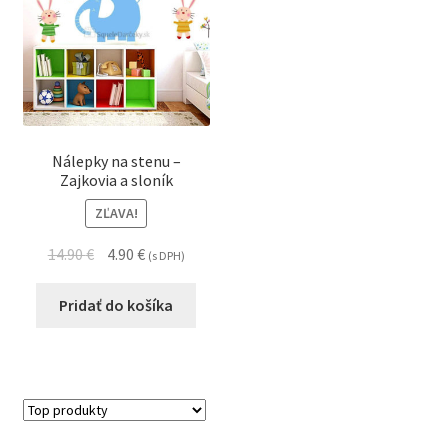
Nálepky na stenu –
Zajkovia a sloník
ZĽAVA!
14.90
€
4.90
€
(s DPH)
Pridať do košíka