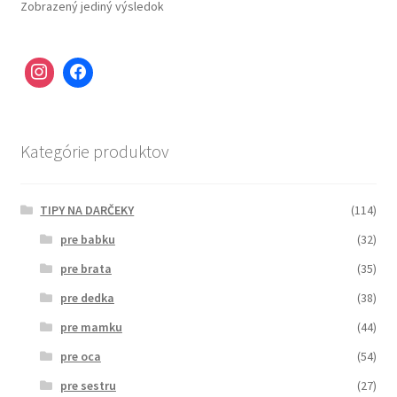
Zobrazený jediný výsledok
Kategórie produktov
TIPY NA DARČEKY
(114)
pre babku
(32)
pre brata
(35)
pre dedka
(38)
pre mamku
(44)
pre oca
(54)
pre sestru
(27)