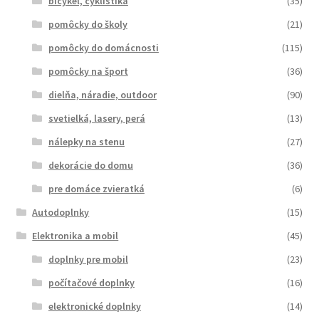
bicykel, cyklistika
(35)
pomôcky do školy
(21)
pomôcky do domácnosti
(115)
pomôcky na šport
(36)
dielňa, náradie, outdoor
(90)
svetielká, lasery, perá
(13)
nálepky na stenu
(27)
dekorácie do domu
(36)
pre domáce zvieratká
(6)
Autodoplnky
(15)
Elektronika a mobil
(45)
doplnky pre mobil
(23)
počítačové doplnky
(16)
elektronické doplnky
(14)