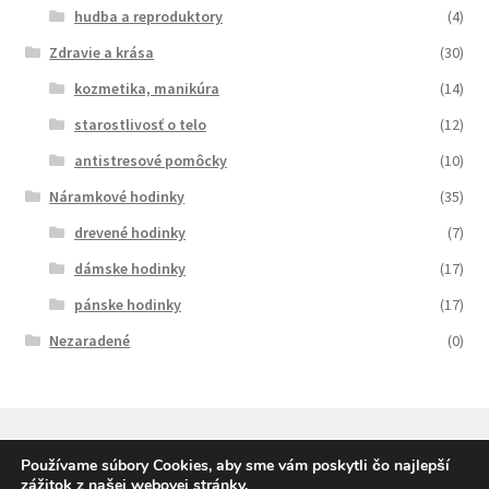
hudba a reproduktory
(4)
Zdravie a krása
(30)
kozmetika, manikúra
(14)
starostlivosť o telo
(12)
antistresové pomôcky
(10)
Náramkové hodinky
(35)
drevené hodinky
(7)
dámske hodinky
(17)
pánske hodinky
(17)
Nezaradené
(0)
Používame súbory Cookies, aby sme vám poskytli čo najlepší
zážitok z našej webovej stránky.