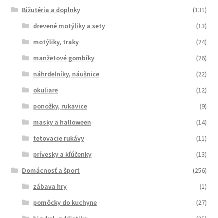
Bižutéria a doplnky
(131)
drevené motýliky a sety
(13)
motýliky, traky
(24)
manžetové gombíky
(26)
náhrdelníky, náušnice
(22)
okuliare
(12)
ponožky, rukavice
(9)
masky a halloween
(14)
tetovacie rukávy
(11)
prívesky a kľúčenky
(13)
Domácnosť a šport
(256)
zábava hry
(1)
pomôcky do kuchyne
(27)