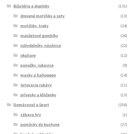
Bižutéria a doplnky
(131)
drevené motýliky a sety
(13)
motýliky, traky
(24)
manžetové gombíky
(26)
náhrdelníky, náušnice
(22)
okuliare
(12)
ponožky, rukavice
(9)
masky a halloween
(14)
tetovacie rukávy
(11)
prívesky a kľúčenky
(13)
Domácnosť a šport
(256)
zábava hry
(1)
pomôcky do kuchyne
(27)