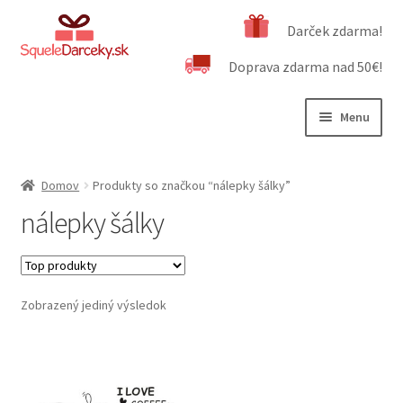
Preskočiť
Preskočiť
Darček zdarma!
na
na
Doprava zdarma nad 50€!
navigáciu
obsah
Menu
Rozbali
Naša ponuka
podrad
Domov
Produkty so značkou “nálepky šálky”
menu
Rozbali
Dôležité informácie
nálepky šálky
podrad
menu
Obchodné podmienky
Kontakt
Zobrazený jediný výsledok