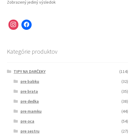
Zobrazený jediný výsledok
Kategórie produktov
TIPY NA DARČEKY
(114)
pre babku
(32)
pre brata
(35)
pre dedka
(38)
pre mamku
(44)
pre oca
(54)
pre sestru
(27)