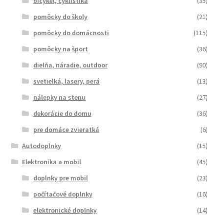
bicykel, cyklistika
(35)
pomôcky do školy
(21)
pomôcky do domácnosti
(115)
pomôcky na šport
(36)
dielňa, náradie, outdoor
(90)
svetielká, lasery, perá
(13)
nálepky na stenu
(27)
dekorácie do domu
(36)
pre domáce zvieratká
(6)
Autodoplnky
(15)
Elektronika a mobil
(45)
doplnky pre mobil
(23)
počítačové doplnky
(16)
elektronické doplnky
(14)