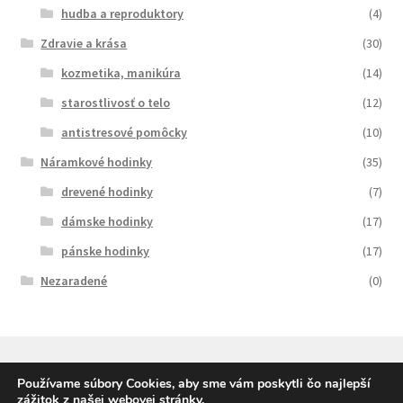
hudba a reproduktory
(4)
Zdravie a krása
(30)
kozmetika, manikúra
(14)
starostlivosť o telo
(12)
antistresové pomôcky
(10)
Náramkové hodinky
(35)
drevené hodinky
(7)
dámske hodinky
(17)
pánske hodinky
(17)
Nezaradené
(0)
Používame súbory Cookies, aby sme vám poskytli čo najlepší
zážitok z našej webovej stránky.