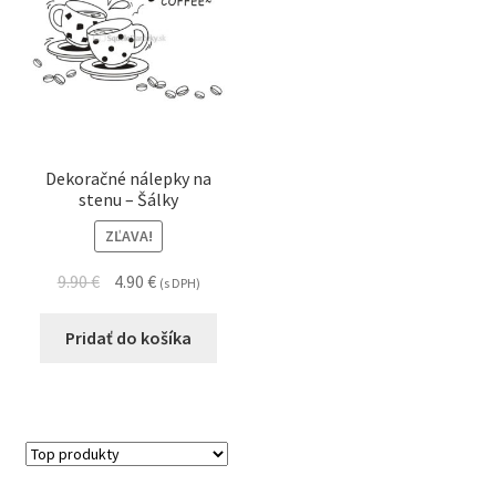
Dekoračné nálepky na
stenu – Šálky
ZĽAVA!
9.90
€
4.90
€
(s DPH)
Pridať do košíka