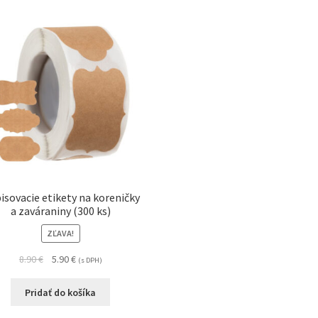
isovacie etikety na koreničky
a zaváraniny (300 ks)
ZĽAVA!
8.90
€
5.90
€
(s DPH)
Pridať do košíka