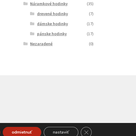
Náramkové hodinky
(35)
drevené hodinky
(7)
dámske hodinky
(17)
pánske hodinky
(17)
Nezaradené
(0)
Close GDPR Cookie Bann
odmietnuť
nastaviť