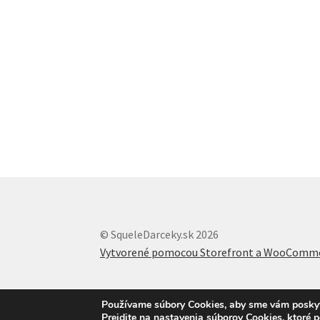
© SqueleDarceky.sk 2026
Vytvorené pomocou Storefront a WooComm
Používame súbory Cookies, aby sme vám poskytli
Prejdite na nastavenia súborov Cookies, ktoré 