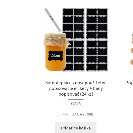
Samolepiace znovupoužitelné
Pop
popisovacie etikety + biely
popisovač (24 ks)
ZĽAVA!
5.90
€
3.90
€
(s DPH)
Pridať do košíka