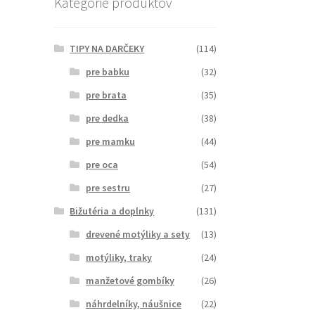
Kategórie produktov
TIPY NA DARČEKY
(114)
pre babku
(32)
pre brata
(35)
pre dedka
(38)
pre mamku
(44)
pre oca
(54)
pre sestru
(27)
Bižutéria a doplnky
(131)
drevené motýliky a sety
(13)
motýliky, traky
(24)
manžetové gombíky
(26)
náhrdelníky, náušnice
(22)