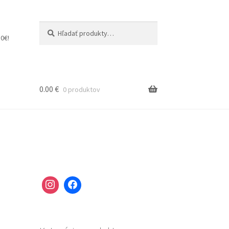
Hľadať:
Vyhľadávanie
0€!
0.00
€
0 produktov