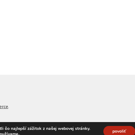
erce
.
 čo najlepší zážitok z našej webovej stránky.
povoliť
používame.
.