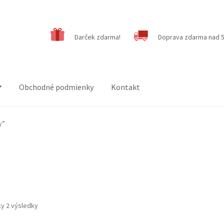
Darček zdarma!
Doprava zdarma nad 5
Obchodné podmienky
Kontakt
y”
ky 2 výsledky