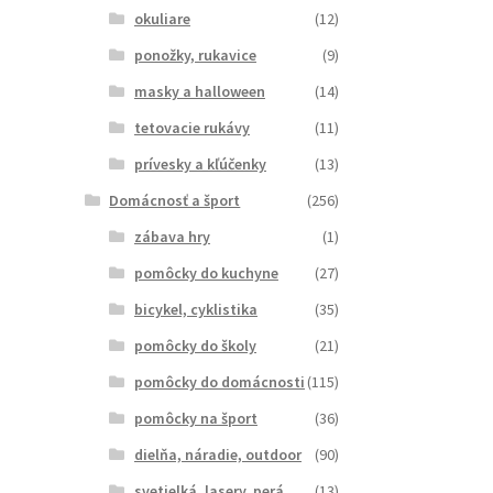
okuliare
(12)
ponožky, rukavice
(9)
masky a halloween
(14)
tetovacie rukávy
(11)
prívesky a kľúčenky
(13)
Domácnosť a šport
(256)
zábava hry
(1)
pomôcky do kuchyne
(27)
bicykel, cyklistika
(35)
pomôcky do školy
(21)
pomôcky do domácnosti
(115)
pomôcky na šport
(36)
dielňa, náradie, outdoor
(90)
svetielká, lasery, perá
(13)