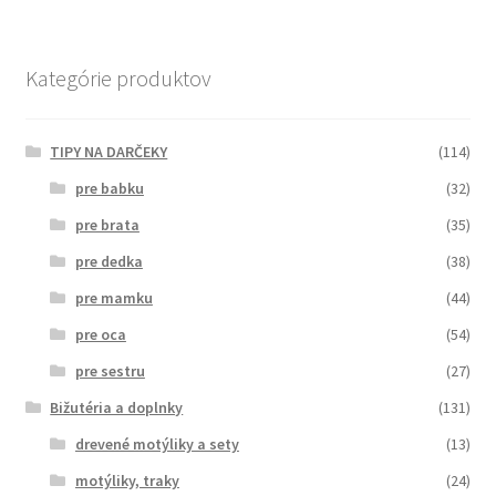
Kategórie produktov
TIPY NA DARČEKY
(114)
pre babku
(32)
pre brata
(35)
pre dedka
(38)
pre mamku
(44)
pre oca
(54)
pre sestru
(27)
Bižutéria a doplnky
(131)
drevené motýliky a sety
(13)
motýliky, traky
(24)