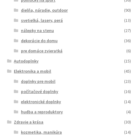
dielňa, náradie, outdoor
(90)
svetielká, lasery, perá
(13)
nálepky na stenu
(27)
dekorácie do domu
(36)
pre domáce zvieratká
(6)
Autodoplnky
(15)
Elektronika a mobil
(45)
doplnky pre mobil
(23)
počítačové doplnky
(16)
elektronické doplnky
(14)
hudba a reproduktory
(4)
Zdravie a krása
(30)
kozmetika, manikúra
(14)