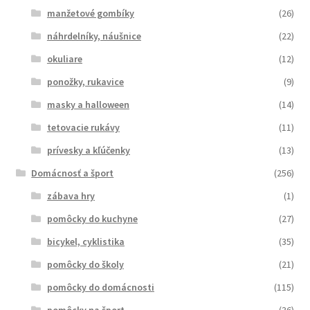
manžetové gombíky
(26)
náhrdelníky, náušnice
(22)
okuliare
(12)
ponožky, rukavice
(9)
masky a halloween
(14)
tetovacie rukávy
(11)
prívesky a kľúčenky
(13)
Domácnosť a šport
(256)
zábava hry
(1)
pomôcky do kuchyne
(27)
bicykel, cyklistika
(35)
pomôcky do školy
(21)
pomôcky do domácnosti
(115)
pomôcky na šport
(36)