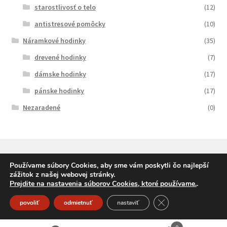
starostlivosť o telo
(12)
antistresové pomôcky
(10)
Náramkové hodinky
(35)
drevené hodinky
(7)
dámske hodinky
(17)
pánske hodinky
(17)
Nezaradené
(0)
Používame súbory Cookies, aby sme vám poskytli čo najlepší
zážitok z našej webovej stránky.
© SqueleDarceky.sk 2026
Prejdite na nastavenia súborov Cookies, ktoré používame.
.
Vytvorené pomocou Storefront a WooCommerce
.
Close GDPR Cookie
povoliť
odmietnuť
nastaviť