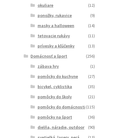
okuliare
(12)
ponožky, rukavice
(9)
masky a halloween
(14)
tetovacie rukávy
(11)
prívesky a kľúčenky
(13)
Domácnosť a šport
(256)
zábava hry
(1)
pomôcky do kuchyne
(27)
bicykel, cyklistika
(35)
pomôcky do školy
(21)
pomôcky do domácnosti
(115)
pomôcky na šport
(36)
dielňa, náradie, outdoor
(90)
svetielká, lasery, perá
(13)