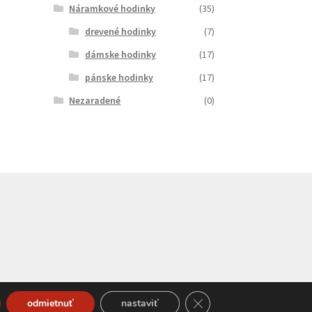
Náramkové hodinky
(35)
drevené hodinky
(7)
dámske hodinky
(17)
pánske hodinky
(17)
Nezaradené
(0)
Close GDPR Cookie Bann
odmietnuť
nastaviť