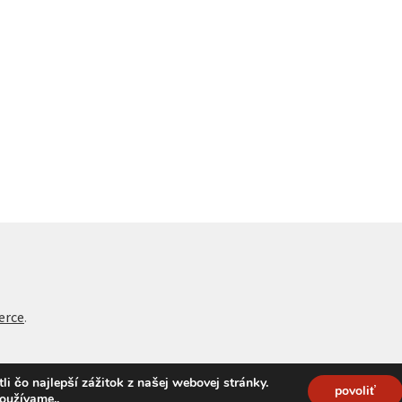
erce
.
 čo najlepší zážitok z našej webovej stránky.
povoliť
používame.
.