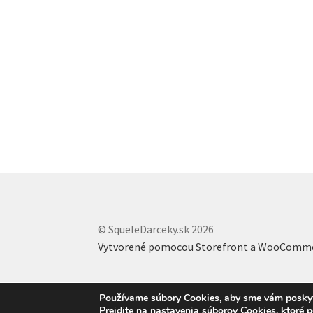
© SqueleDarceky.sk 2026
Vytvorené pomocou Storefront a WooComm
Používame súbory Cookies, aby sme vám poskytli
Prejdite na nastavenia súborov Cookies, ktoré 