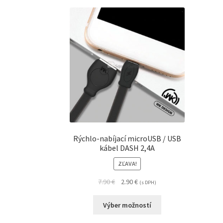
Rýchlo-nabíjací microUSB / USB
kábel DASH 2,4A
ZĽAVA!
7.90
€
2.90
€
(s DPH)
Výber možností