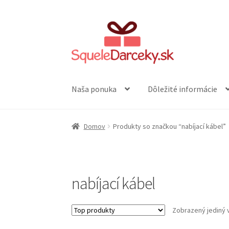
Preskočiť
Preskočiť
na
na
navigáciu
obsah
Naša ponuka
Dôležité informácie
Domov
Produkty so značkou “nabíjací kábel”
nabíjací kábel
Zobrazený jediný 