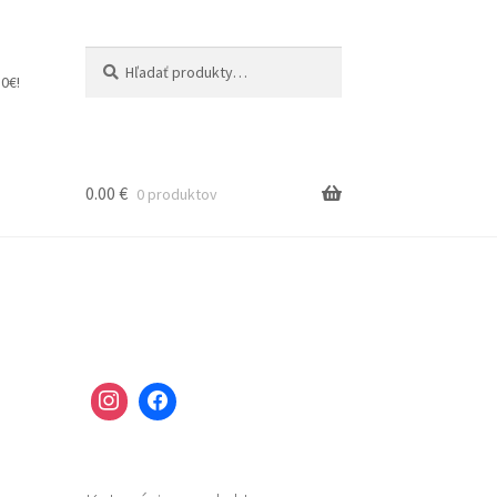
Hľadať:
Vyhľadávanie
0€!
0.00
€
0 produktov