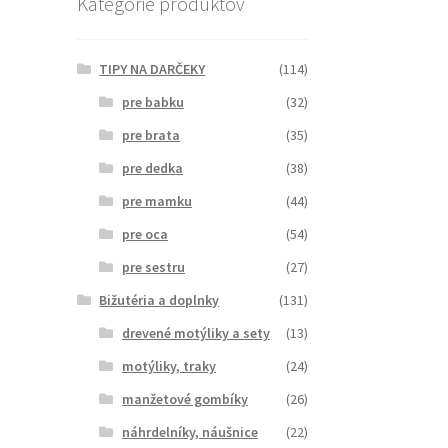
Kategórie produktov
TIPY NA DARČEKY
(114)
pre babku
(32)
pre brata
(35)
pre dedka
(38)
pre mamku
(44)
pre oca
(54)
pre sestru
(27)
Bižutéria a doplnky
(131)
drevené motýliky a sety
(13)
motýliky, traky
(24)
manžetové gombíky
(26)
náhrdelníky, náušnice
(22)