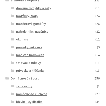
Bižutéria a doplnky
(131)
drevené motýliky a sety
(13)
motýliky, traky
(24)
manžetové gombíky
(26)
náhrdelníky, náušnice
(22)
okuliare
(12)
ponožky, rukavice
(9)
masky a halloween
(14)
tetovacie rukávy
(11)
prívesky a kľúčenky
(13)
Domácnosť a šport
(256)
zábava hry
(1)
pomôcky do kuchyne
(27)
bicykel, cyklistika
(35)