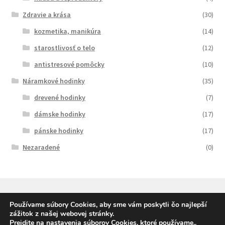
Zdravie a krása
(30)
kozmetika, manikúra
(14)
starostlivosť o telo
(12)
antistresové pomôcky
(10)
Náramkové hodinky
(35)
drevené hodinky
(7)
dámske hodinky
(17)
pánske hodinky
(17)
Nezaradené
(0)
Používame súbory Cookies, aby sme vám poskytli čo najlepší
zážitok z našej webovej stránky.
© SqueleDarceky.sk 2026
Prejdite na nastavenia súborov Cookies, ktoré používame.
.