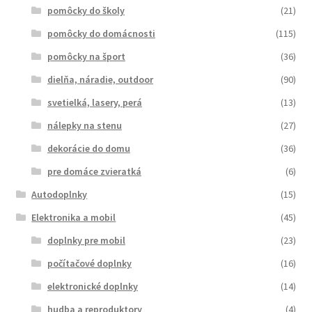
pomôcky do školy
(21)
pomôcky do domácnosti
(115)
pomôcky na šport
(36)
dielňa, náradie, outdoor
(90)
svetielká, lasery, perá
(13)
nálepky na stenu
(27)
dekorácie do domu
(36)
pre domáce zvieratká
(6)
Autodoplnky
(15)
Elektronika a mobil
(45)
doplnky pre mobil
(23)
počítačové doplnky
(16)
elektronické doplnky
(14)
hudba a reproduktory
(4)