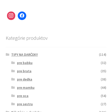
Kategórie produktov
TIPY NA DARČEKY
(114)
pre babku
(32)
pre brata
(35)
pre dedka
(38)
pre mamku
(44)
pre oca
(54)
pre sestru
(27)