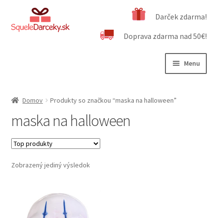
Preskočiť
Preskočiť
Darček zdarma!
na
na
Doprava zdarma nad 50€!
navigáciu
obsah
Menu
Rozbali
Naša ponuka
podrad
Domov
Produkty so značkou “maska na halloween”
menu
Rozbali
Dôležité informácie
maska na halloween
podrad
menu
Obchodné podmienky
Kontakt
Zobrazený jediný výsledok