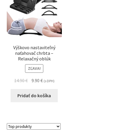
Výškovo nastaviteľný
naťahovač chrbta –
Relaxačný oblúk
ZĽAVA!
14.90
€
9.90
€
(s DPH)
Pridať do košíka