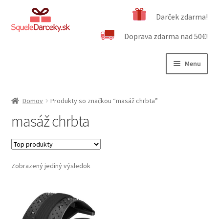
Preskočiť
Preskočiť
Darček zdarma!
na
na
Doprava zdarma nad 50€!
navigáciu
obsah
Menu
Rozbali
Naša ponuka
podrad
Domov
Produkty so značkou “masáž chrbta”
menu
Rozbali
Dôležité informácie
masáž chrbta
podrad
menu
Obchodné podmienky
Kontakt
Zobrazený jediný výsledok