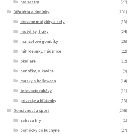
pre sestru
(27)
Bižutéria a doplnky
(131)
drevené motýliky a sety
(13)
motýliky, traky
(24)
manžetové gombíky
(26)
náhrdelníky, náušnice
(22)
okuliare
(12)
ponožky, rukavice
(9)
masky a halloween
(14)
tetovacie rukávy
(11)
prívesky a kľúčenky
(13)
Domácnosť a šport
(256)
zábava hry
(1)
pomôcky do kuchyne
(27)