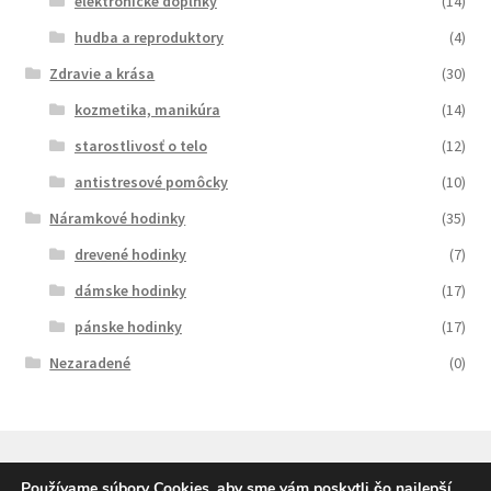
elektronické doplnky
(14)
hudba a reproduktory
(4)
Zdravie a krása
(30)
kozmetika, manikúra
(14)
starostlivosť o telo
(12)
antistresové pomôcky
(10)
Náramkové hodinky
(35)
drevené hodinky
(7)
dámske hodinky
(17)
pánske hodinky
(17)
Nezaradené
(0)
Používame súbory Cookies, aby sme vám poskytli čo najlepší