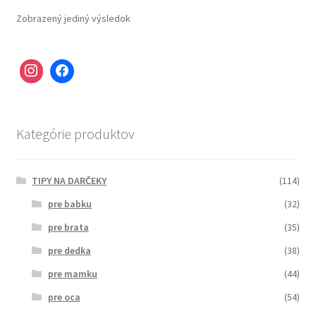
Zobrazený jediný výsledok
Kategórie produktov
TIPY NA DARČEKY
(114)
pre babku
(32)
pre brata
(35)
pre dedka
(38)
pre mamku
(44)
pre oca
(54)