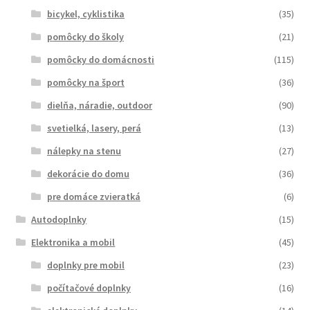
bicykel, cyklistika
(35)
pomôcky do školy
(21)
pomôcky do domácnosti
(115)
pomôcky na šport
(36)
dielňa, náradie, outdoor
(90)
svetielká, lasery, perá
(13)
nálepky na stenu
(27)
dekorácie do domu
(36)
pre domáce zvieratká
(6)
Autodoplnky
(15)
Elektronika a mobil
(45)
doplnky pre mobil
(23)
počítačové doplnky
(16)