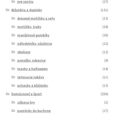
pre sestru
(27)
Bižutéria a doplnky
(131)
drevené motýliky a sety
(13)
motýliky, traky
(24)
manžetové gombíky
(26)
náhrdelníky, náušnice
(22)
okuliare
(12)
ponožky, rukavice
(9)
masky a halloween
(14)
tetovacie rukávy
(11)
prívesky a kľúčenky
(13)
Domácnosť a šport
(256)
zábava hry
(1)
pomôcky do kuchyne
(27)