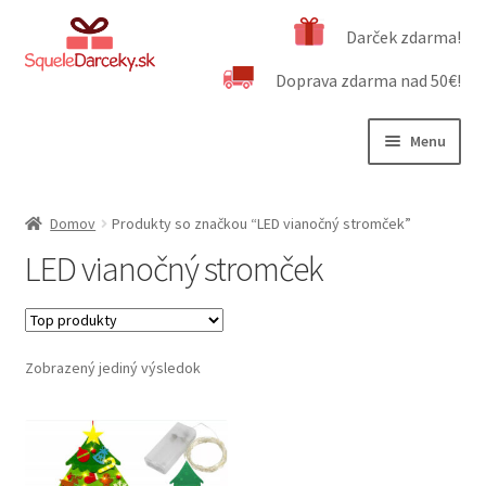
Preskočiť
Preskočiť
Darček zdarma!
na
na
Doprava zdarma nad 50€!
navigáciu
obsah
Menu
Rozbali
Naša ponuka
podrad
Domov
Produkty so značkou “LED vianočný stromček”
menu
Rozbali
Dôležité informácie
LED vianočný stromček
podrad
menu
Obchodné podmienky
Kontakt
Zobrazený jediný výsledok