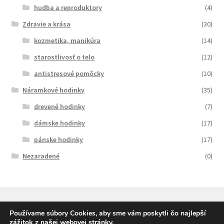
hudba a reproduktory
(4)
Zdravie a krása
(30)
kozmetika, manikúra
(14)
starostlivosť o telo
(12)
antistresové pomôcky
(10)
Náramkové hodinky
(35)
drevené hodinky
(7)
dámske hodinky
(17)
pánske hodinky
(17)
Nezaradené
(0)
Používame súbory Cookies, aby sme vám poskytli čo najlepší
zážitok z našej webovej stránky.