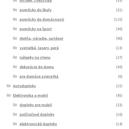
bicykel, cyklistika
(35)
pomôcky do školy
(21)
pomôcky do domácnosti
(115)
pomôcky na šport
(36)
dielňa, náradie, outdoor
(90)
svetielká, lasery, perá
(13)
nálepky na stenu
(27)
dekorácie do domu
(36)
pre domáce zvieratká
(6)
Autodoplnky
(15)
Elektronika a mobil
(45)
doplnky pre mobil
(23)
počítačové doplnky
(16)
elektronické doplnky
(14)