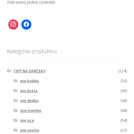
Zobrazený jediný výsledok
Kategórie produktov
TIPY NA DARČEKY
(114)
pre babku
(32)
pre brata
(35)
pre dedka
(38)
pre mamku
(44)
pre oca
(54)
pre sestru
(27)