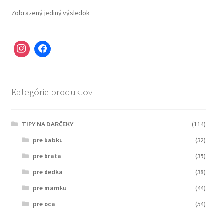
Zobrazený jediný výsledok
Kategórie produktov
TIPY NA DARČEKY
(114)
pre babku
(32)
pre brata
(35)
pre dedka
(38)
pre mamku
(44)
pre oca
(54)