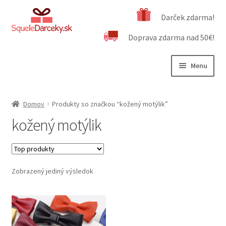
Preskočiť
Preskočiť
Darček zdarma!
na
na
Doprava zdarma nad 50€!
navigáciu
obsah
Menu
Rozbali
Naša ponuka
podrad
Domov
Produkty so značkou “kožený motýlik”
menu
Rozbali
Dôležité informácie
kožený motýlik
podrad
menu
Obchodné podmienky
Kontakt
Zobrazený jediný výsledok