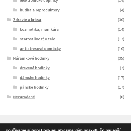
elektronické doplnky
(14)
hudba a reproduktory
(4)
Zdravie a krása
(30)
kozmetika, manikúra
(14)
starostlivosť o telo
(12)
antistresové pomôcky
(10)
Náramkové hodinky
(35)
drevené hodinky
(7)
dámske hodinky
(17)
pánske hodinky
(17)
Nezaradené
(0)
Používame súbory Cookies, aby sme vám poskytli čo najlepší