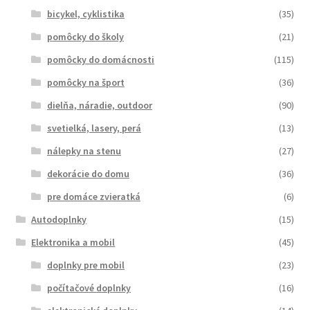
bicykel, cyklistika
(35)
pomôcky do školy
(21)
pomôcky do domácnosti
(115)
pomôcky na šport
(36)
dielňa, náradie, outdoor
(90)
svetielká, lasery, perá
(13)
nálepky na stenu
(27)
dekorácie do domu
(36)
pre domáce zvieratká
(6)
Autodoplnky
(15)
Elektronika a mobil
(45)
doplnky pre mobil
(23)
počítačové doplnky
(16)