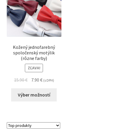
Kožený jednofarebný
spoločenský motýlik
(rôzne farby)
ZĽAVA!
15.90
€
7.90
€
(s DPH)
Výber možností