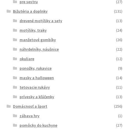
pre sestru
(27)
Bižutéria a doplnky
(131)
drevené motýliky a sety
(13)
motýliky, traky
(24)
manžetové gombíky
(26)
náhrdelníky, náušnice
(22)
okuliare
(12)
ponožky, rukavice
(9)
masky a halloween
(14)
tetovacie rukávy
(11)
prívesky a kľúčenky
(13)
Domácnosť a šport
(256)
zábava hry
(1)
pomôcky do kuchyne
(27)