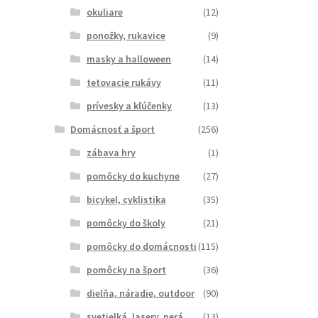
okuliare
(12)
ponožky, rukavice
(9)
masky a halloween
(14)
tetovacie rukávy
(11)
prívesky a kľúčenky
(13)
Domácnosť a šport
(256)
zábava hry
(1)
pomôcky do kuchyne
(27)
bicykel, cyklistika
(35)
pomôcky do školy
(21)
pomôcky do domácnosti
(115)
pomôcky na šport
(36)
dielňa, náradie, outdoor
(90)
svetielká, lasery, perá
(13)