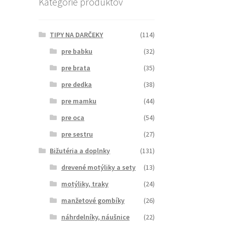
Kategórie produktov
TIPY NA DARČEKY
(114)
pre babku
(32)
pre brata
(35)
pre dedka
(38)
pre mamku
(44)
pre oca
(54)
pre sestru
(27)
Bižutéria a doplnky
(131)
drevené motýliky a sety
(13)
motýliky, traky
(24)
manžetové gombíky
(26)
náhrdelníky, náušnice
(22)