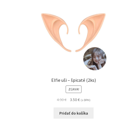
Elfie uši – špicaté (2ks)
ZĽAVA!
4.90
€
3.50
€
(s DPH)
Pridať do košíka