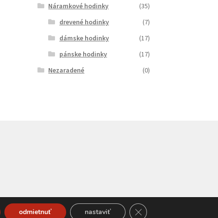
Náramkové hodinky
(35)
drevené hodinky
(7)
dámske hodinky
(17)
pánske hodinky
(17)
Nezaradené
(0)
Close GDPR Cookie Bann
odmietnuť
nastaviť