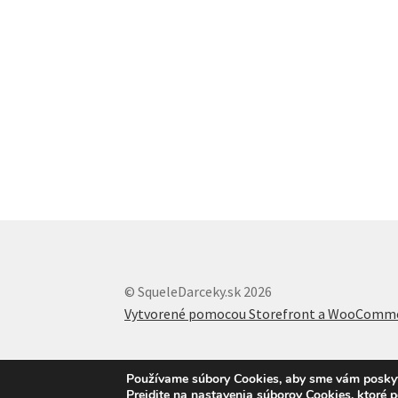
© SqueleDarceky.sk 2026
Vytvorené pomocou Storefront a WooComm
Používame súbory Cookies, aby sme vám poskytli
Prejdite na nastavenia súborov Cookies, ktoré 