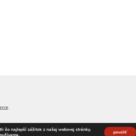
erce
.
 čo najlepší zážitok z našej webovej stránky.
povoliť
používame.
.