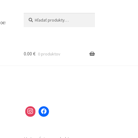
Hľadať:
Vyhľadávanie
0€!
0.00
€
0 produktov