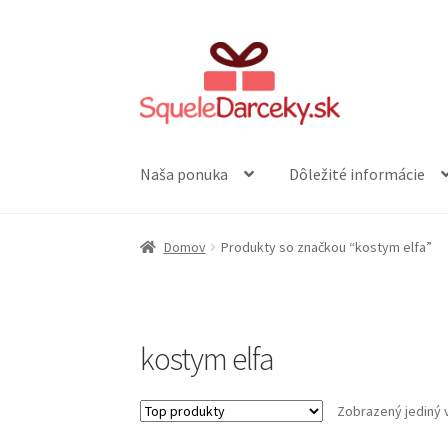
Preskočiť
Preskočiť
na
na
navigáciu
obsah
Naša ponuka
Dôležité informácie
Domov
Produkty so značkou “kostym elfa”
kostym elfa
Zobrazený jediný 