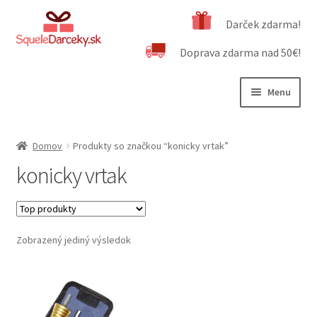
Preskočiť
Preskočiť
Darček zdarma!
na
na
Doprava zdarma nad 50€!
navigáciu
obsah
Menu
Rozbali
Naša ponuka
podrad
Domov
Produkty so značkou “konicky vrtak”
menu
Rozbali
Dôležité informácie
konicky vrtak
podrad
menu
Obchodné podmienky
Kontakt
Zobrazený jediný výsledok