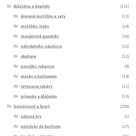
Bižutéria a doplnky
(131)
drevené motýliky a sety
(13)
motýliky, traky
(24)
manžetové gombíky
(26)
náhrdelníky, náušnice
(22)
okuliare
(12)
ponožky, rukavice
(9)
masky a halloween
(14)
tetovacie rukávy
(11)
prívesky a kľúčenky
(13)
Domácnosť a šport
(256)
zábava hry
(1)
pomôcky do kuchyne
(27)