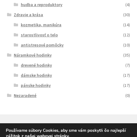
hudba a reproduktory
(4)
Zdravie a krása
(30)
kozmetika, manikúra
(14)
starostlivosť o telo
(12)
antistresové pomôcky
(10)
Náramkové hodinky
(35)
drevené hodinky
(7)
dámske hodinky
(17)
pánske hodinky
(17)
Nezaradené
(0)
Používame súbory Cookies, aby sme vám poskytli čo najlepší
zážitok z našej webovej stránky.