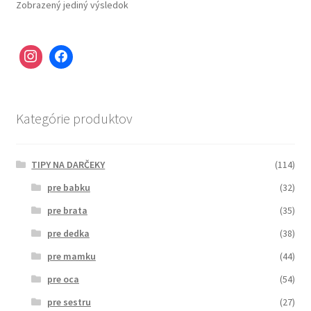
Zobrazený jediný výsledok
Kategórie produktov
TIPY NA DARČEKY
(114)
pre babku
(32)
pre brata
(35)
pre dedka
(38)
pre mamku
(44)
pre oca
(54)
pre sestru
(27)