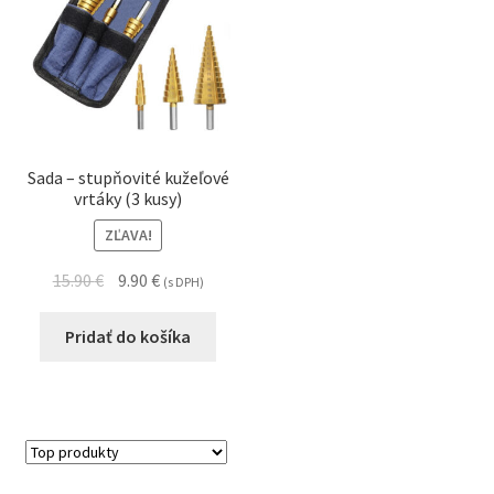
Sada – stupňovité kužeľové
vrtáky (3 kusy)
ZĽAVA!
15.90
€
9.90
€
(s DPH)
Pridať do košíka