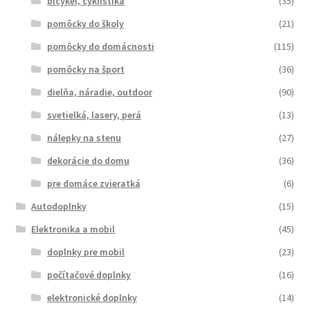
bicykel, cyklistika
(35)
pomôcky do školy
(21)
pomôcky do domácnosti
(115)
pomôcky na šport
(36)
dielňa, náradie, outdoor
(90)
svetielká, lasery, perá
(13)
nálepky na stenu
(27)
dekorácie do domu
(36)
pre domáce zvieratká
(6)
Autodoplnky
(15)
Elektronika a mobil
(45)
doplnky pre mobil
(23)
počítačové doplnky
(16)
elektronické doplnky
(14)