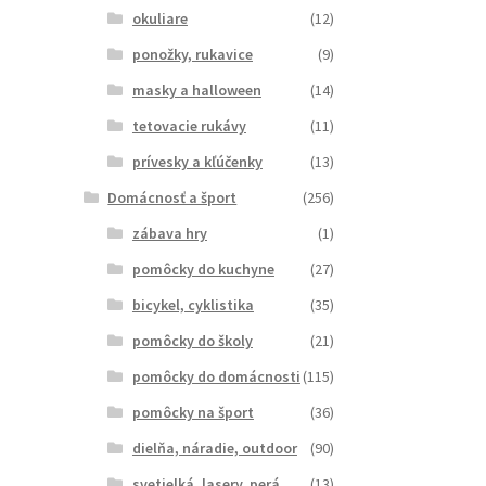
okuliare
(12)
ponožky, rukavice
(9)
masky a halloween
(14)
tetovacie rukávy
(11)
prívesky a kľúčenky
(13)
Domácnosť a šport
(256)
zábava hry
(1)
pomôcky do kuchyne
(27)
bicykel, cyklistika
(35)
pomôcky do školy
(21)
pomôcky do domácnosti
(115)
pomôcky na šport
(36)
dielňa, náradie, outdoor
(90)
svetielká, lasery, perá
(13)