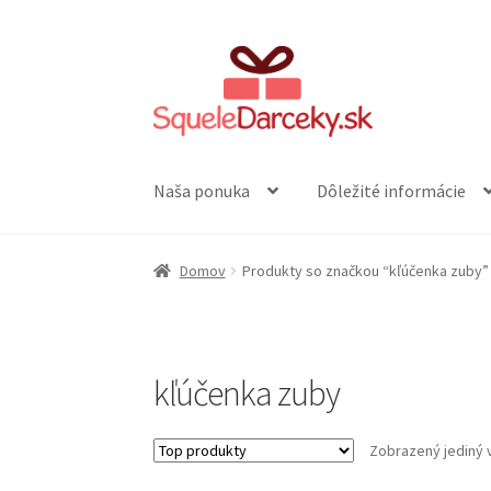
Preskočiť
Preskočiť
na
na
navigáciu
obsah
Naša ponuka
Dôležité informácie
Domov
Produkty so značkou “kľúčenka zuby”
kľúčenka zuby
Zobrazený jediný 