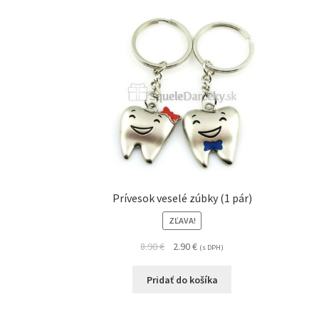
Prívesok veselé zúbky (1 pár)
ZĽAVA!
8.90
€
2.90
€
(s DPH)
Pridať do košíka