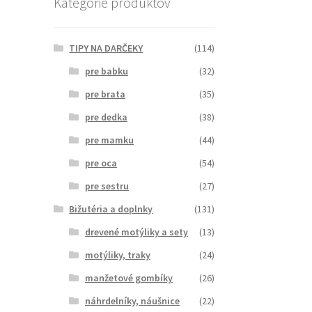
Kategórie produktov
TIPY NA DARČEKY
(114)
pre babku
(32)
pre brata
(35)
pre dedka
(38)
pre mamku
(44)
pre oca
(54)
pre sestru
(27)
Bižutéria a doplnky
(131)
drevené motýliky a sety
(13)
motýliky, traky
(24)
manžetové gombíky
(26)
náhrdelníky, náušnice
(22)