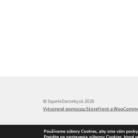
© SqueleDarceky.sk 2026
Vytvorené pomocou Storefront a WooComm
Používame súbory Cookies, aby sme vám poskytli
Prejdite na nastavenia súborov Cookies, ktoré 