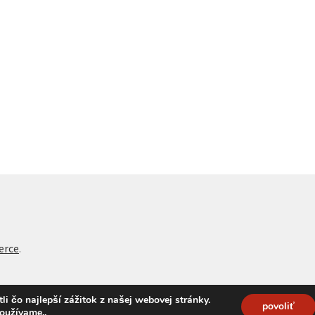
erce
.
 čo najlepší zážitok z našej webovej stránky.
povoliť
používame.
.