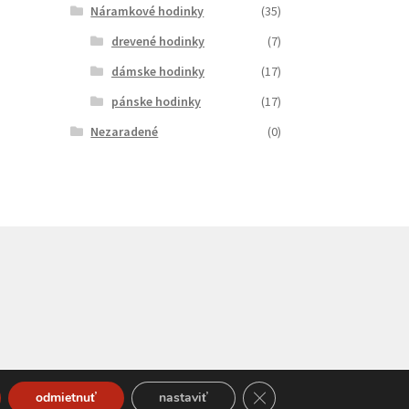
Náramkové hodinky
(35)
drevené hodinky
(7)
dámske hodinky
(17)
pánske hodinky
(17)
Nezaradené
(0)
Close GDPR Cookie Bann
odmietnuť
nastaviť