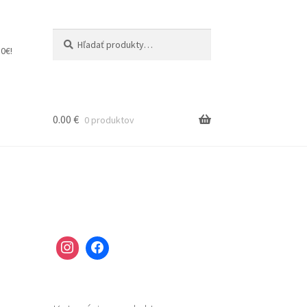
Hľadať:
Vyhľadávanie
0€!
0.00
€
0 produktov