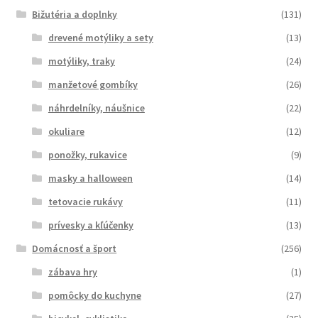
Bižutéria a doplnky
(131)
drevené motýliky a sety
(13)
motýliky, traky
(24)
manžetové gombíky
(26)
náhrdelníky, náušnice
(22)
okuliare
(12)
ponožky, rukavice
(9)
masky a halloween
(14)
tetovacie rukávy
(11)
prívesky a kľúčenky
(13)
Domácnosť a šport
(256)
zábava hry
(1)
pomôcky do kuchyne
(27)