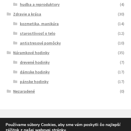
hudba a reproduktory
(4)
Zdravie a krása
(30)
kozmetika, manikúra
(14)
starostlivosť o telo
(12)
antistresové pomôcky
(10)
Náramkové hodinky
(35)
drevené hodinky
(7)
dámske hodinky
(17)
pánske hodinky
(17)
Nezaradené
(0)
Používame súbory Cookies, aby sme vám poskytli čo najlepší
zážitok z našej webovej stránky.