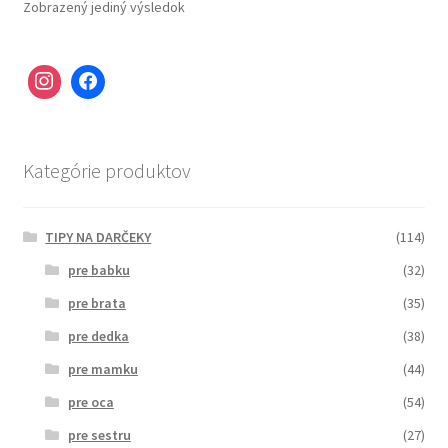
Zobrazený jediný výsledok
Kategórie produktov
TIPY NA DARČEKY
(114)
pre babku
(32)
pre brata
(35)
pre dedka
(38)
pre mamku
(44)
pre oca
(54)
pre sestru
(27)