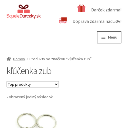
Preskočiť
Preskočiť
Darček zdarma!
na
na
Doprava zdarma nad 50€!
navigáciu
obsah
Menu
Rozbali
Naša ponuka
podrad
Domov
Produkty so značkou “kľúčenka zub”
menu
Rozbali
Dôležité informácie
kľúčenka zub
podrad
menu
Obchodné podmienky
Kontakt
Zobrazený jediný výsledok