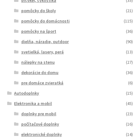
bicykel, cyklistika
(35)
pomôcky do školy
(21)
pomôcky do domácnosti
(115)
pomôcky na šport
(36)
dielňa, náradie, outdoor
(90)
svetielká, lasery, perá
(13)
nálepky na stenu
(27)
dekorácie do domu
(36)
pre domáce zvieratká
(6)
Autodoplnky
(15)
Elektronika a mobil
(45)
doplnky pre mobil
(23)
počítačové doplnky
(16)
elektronické doplnky
(14)