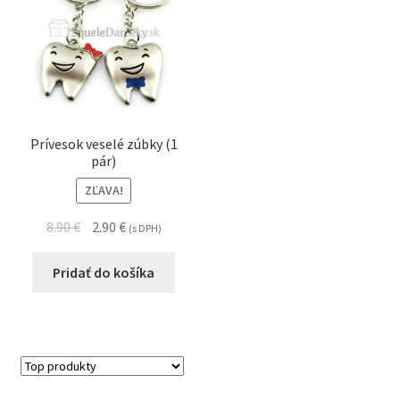
Prívesok veselé zúbky (1
pár)
ZĽAVA!
8.90
€
2.90
€
(s DPH)
Pridať do košíka